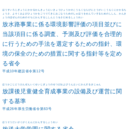
ほうすいろじぎょうにかかるかんきょうえいきょうひょうかのこうもくならびにとうがいこうもくにかかるち
ょうさ、よそくおよびひょうかをごうりてきにおこなうためのしゅほうをせんていするためのししん、かんき
ょうのほぜんのためのそちにかんするししんとうをさだめるしょうれい
放水路事業に係る環境影響評価の項目並びに
当該項目に係る調査、予測及び評価を合理的
に行うための手法を選定するための指針、環
境の保全のための措置に関する指針等を定め
る省令
平成10年建設省令第12号
ほうかごじどうけんぜんいくせいじぎょうのせつびおよびうんえいにかんするきじゅん
放課後児童健全育成事業の設備及び運営に関
する基準
平成26年厚生労働省令第63号
ほうそうだいがくがくえんにかんするしょうれい