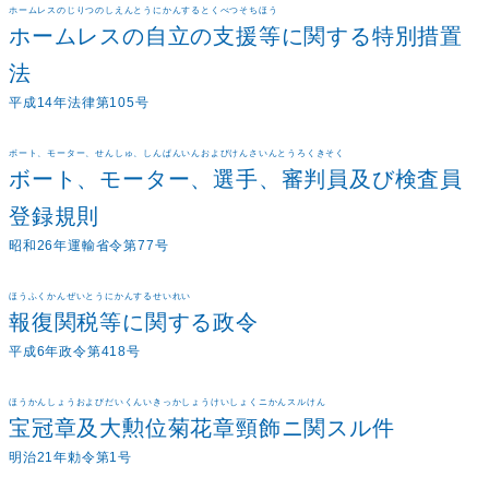
ホームレスのじりつのしえんとうにかんするとくべつそちほう
ホームレスの自立の支援等に関する特別措置
法
平成14年法律第105号
ボート、モーター、せんしゅ、しんぱんいんおよびけんさいんとうろくきそく
ボート、モーター、選手、審判員及び検査員
登録規則
昭和26年運輸省令第77号
ほうふくかんぜいとうにかんするせいれい
報復関税等に関する政令
平成6年政令第418号
ほうかんしょうおよびだいくんいきっかしょうけいしょくニかんスルけん
宝冠章及大勲位菊花章頸飾ニ関スル件
明治21年勅令第1号