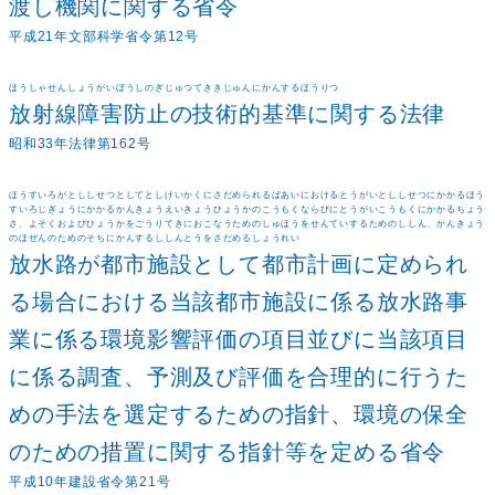
渡し機関に関する省令
平成21年文部科学省令第12号
ほうしゃせんしょうがいぼうしのぎじゅつてききじゅんにかんするほうりつ
放射線障害防止の技術的基準に関する法律
昭和33年法律第162号
ほうすいろがとししせつとしてとしけいかくにさだめられるばあいにおけるとうがいとししせつにかかるほう
すいろじぎょうにかかるかんきょうえいきょうひょうかのこうもくならびにとうがいこうもくにかかるちょう
さ、よそくおよびひょうかをごうりてきにおこなうためのしゅほうをせんていするためのししん、かんきょう
のほぜんのためのそちにかんするししんとうをさだめるしょうれい
放水路が都市施設として都市計画に定められ
る場合における当該都市施設に係る放水路事
業に係る環境影響評価の項目並びに当該項目
に係る調査、予測及び評価を合理的に行うた
めの手法を選定するための指針、環境の保全
のための措置に関する指針等を定める省令
平成10年建設省令第21号