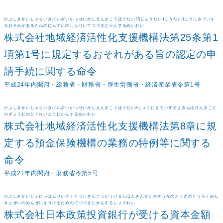
かぶしきかいしゃちいきけいざいかっせいかしえんきこうほうだい25じょうだい1こうだい1ごうにきていす
るおそれがあるむねのにんていのしんせいてつづきにかんするめいれい
株式会社地域経済活性化支援機構法第25条第1
項第1号に規定するおそれがある旨の認定の申
請手続に関する命令
平成24年内閣府・総務省・財務省・厚生労働省・経済産業省令第1号
かぶしきかいしゃちいきけいざいかっせいかしえんきこうほうだい8しょうにきていするよきんほけんきこう
のぎょうむのとくれいとうにかんするめいれい
株式会社地域経済活性化支援機構法第8章に規
定する預金保険機構の業務の特例等に関する
命令
平成21年内閣府・財務省令第5号
かぶしきかいしゃにっぽんせいさくとうしぎんこうがうけるしほんきんがくのぞうかのとうきのとうろくめん
きょぜいのめんぜいをうけるためのてつづきにかんするしょうれい
株式会社日本政策投資銀行が受ける資本金額