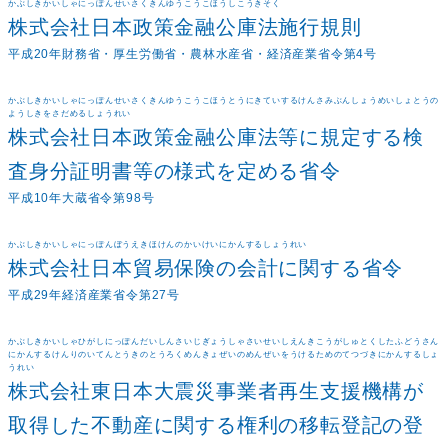
かぶしきかいしゃにっぽんせいさくきんゆうこうこほうしこうきそく
株式会社日本政策金融公庫法施行規則
平成20年財務省・厚生労働省・農林水産省・経済産業省令第4号
かぶしきかいしゃにっぽんせいさくきんゆうこうこほうとうにきていするけんさみぶんしょうめいしょとうの
ようしきをさだめるしょうれい
株式会社日本政策金融公庫法等に規定する検
査身分証明書等の様式を定める省令
平成10年大蔵省令第98号
かぶしきかいしゃにっぽんぼうえきほけんのかいけいにかんするしょうれい
株式会社日本貿易保険の会計に関する省令
平成29年経済産業省令第27号
かぶしきかいしゃひがしにっぽんだいしんさいじぎょうしゃさいせいしえんきこうがしゅとくしたふどうさん
にかんするけんりのいてんとうきのとうろくめんきょぜいのめんぜいをうけるためのてつづきにかんするしょ
うれい
株式会社東日本大震災事業者再生支援機構が
取得した不動産に関する権利の移転登記の登