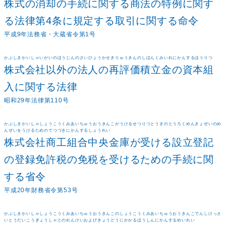
株式の消却の手続に関する商法の特例に関す
る法律第4条に規定する取引に関する命令
平成9年法務省・大蔵省令第1号
かぶしきかいしゃいがいのほうじんのさいひょうかせきりゅうきんのしほんくみいれにかんするほうりつ
株式会社以外の法人の再評価積立金の資本組
入に関する法律
昭和29年法律第110号
かぶしきかいしゃしょうこうくみあいちゅうおうきんこがうけるせつりつとうきのとうろくめんきょぜいのめ
んぜいをうけるためのてつづきにかんするしょうれい
株式会社商工組合中央金庫が受ける設立登記
の登録免許税の免税を受けるための手続に関
する省令
平成20年財務省令第53号
かぶしきかいしゃしょうこうくみあいちゅうおうきんこのしょうこうくみあいちゅうおうきんこでんしけっさ
いとうだいこうぎょうしゃとのれんけいおよびきょうどうにかかるほうしんにかんするめいれい