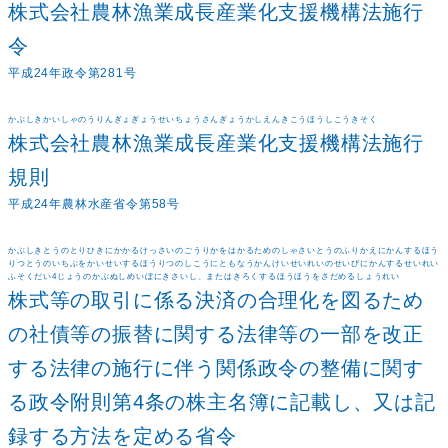
株式会社農林漁業成長産業化支援機構法施行
令
平成24年政令第281号
かぶしきかいしゃのうりんぎょぎょうせいちょうさんぎょうかしえんきこうほうしこうきそく
株式会社農林漁業成長産業化支援機構法施行
規則
平成24年農林水産省令第58号
かぶしきとうのとりひきにかかるけっさいのごうりかをはかるためのしゃさいとうのふりかえにかんするほう
りつとうのいちぶをかいせいするほうりつのしこうにともなうかんけいせいれいのせいびにかんするせいれい
ふそくだい4じょうのかぶぬしめいぼにきさいし、またはきろくするほうほうをさだめるしょうれい
株式等の取引に係る決済の合理化を図るため
の社債等の振替に関する法律等の一部を改正
する法律の施行に伴う関係政令の整備に関す
る政令附則第4条の株主名簿に記載し、又は記
録する方法を定める省令