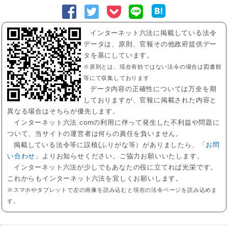
インターネット六法に掲載している法令
データは、原則、官報その他政府提供デー
タを基にしています。
※原則とは、現在有効ではない法令の場合は図書館
等にて収集しております
データ内容の正確性については万全を期
しておりますが、官報に掲載された内容と
異なる場合はそちらが優先します。
インターネット六法.comの利用に伴って発生した不利益や問題に
ついて、当サイトの運営者は何らの責任を負いません。
掲載している法令等に誤植(ふりがな等）がありましたら、「
お問
い合わせ
」よりお知らせください。ご協力お願いいたします。
インターネット六法が少しでもあなたの役に立てれば光栄です。
これからもインターネット六法を宜しくお願いします。
※スマホやタブレットで左の画像を読み込むと現在の法令ページを読み込めま
す。