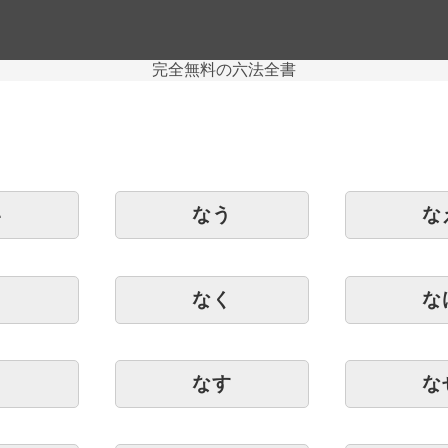
完全無料の六法全書
い
なう
な
き
なく
な
し
なす
な