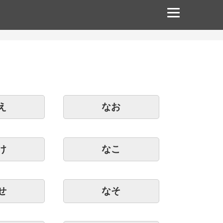
え
なお
け
なこ
せ
なそ