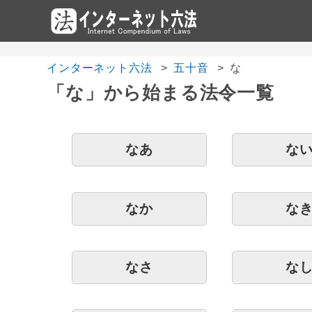
インターネット六法
五十音
な
「な」から始まる法令一覧
なあ
な
なか
な
なさ
な