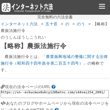
完全無料の六法全書
インターネット六法
五十音
の
のう
【略称】
農振法施行令
のうしんほうしこうれい
【略称】農振法施行令
農振法施行令とは、「
農業振興地域の整備に関する法律
施行令（昭和四十四年政令第二百五十四号）
」の略称で
す。
現在の法令ページのURL
あなたのブログやホームページから現在の法令ページを
リンクするためのHTMLタグ