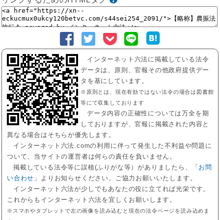
インターネット六法に掲載している法令
データは、原則、官報その他政府提供デー
タを基にしています。
※原則とは、現在有効ではない法令の場合は図書館
等にて収集しております
データ内容の正確性については万全を期
しておりますが、官報に掲載された内容と
異なる場合はそちらが優先します。
インターネット六法.comの利用に伴って発生した不利益や問題に
ついて、当サイトの運営者は何らの責任を負いません。
掲載している法令等に誤植(ふりがな等）がありましたら、「
お問
い合わせ
」よりお知らせください。ご協力お願いいたします。
インターネット六法が少しでもあなたの役に立てれば光栄です。
これからもインターネット六法を宜しくお願いします。
※スマホやタブレットで左の画像を読み込むと現在の法令ページを読み込めま