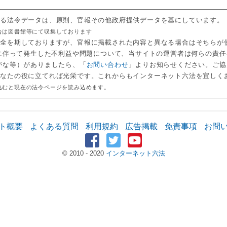
いる法令データは、原則、官報その他政府提供データを基にしています。
合は図書館等にて収集しております
万全を期しておりますが、官報に掲載された内容と異なる場合はそちらが
用に伴って発生した不利益や問題について、当サイトの運営者は何らの責
がな等）がありましたら、「
お問い合わせ
」よりお知らせください。ご協
あなたの役に立てれば光栄です。これからもインターネット六法を宜しく
込むと現在の法令ページを読み込めます。
ト概要
よくある質問
利用規約
広告掲載
免責事項
お問
© 2010 - 2020
インターネット六法