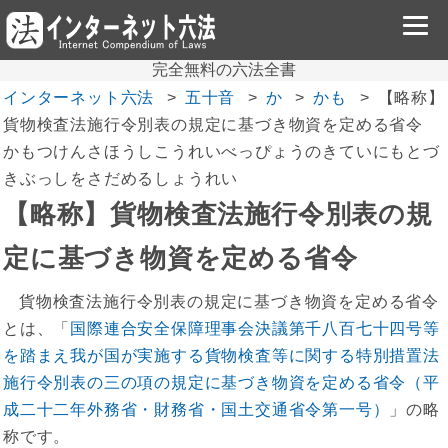
完全無料の六法全書
インターネット六法
五十音
か
かも
【略称】
貨物検査法施行令別表の規定に基づき物資を定める省令
かもつけんさほうしこうれいべっぴょうのきていにもとづ
きぶっしをさだめるしょうれい
【略称】貨物検査法施行令別表の規
定に基づき物資を定める省令
貨物検査法施行令別表の規定に基づき物資を定める省令
とは、「
国際連合安全保障理事会決議第千八百七十四号等
を踏まえ我が国が実施する貨物検査等に関する特別措置法
施行令別表の三の項の規定に基づき物資を定める省令（平
成二十二年外務省・財務省・国土交通省令第一号）
」の略
称です。