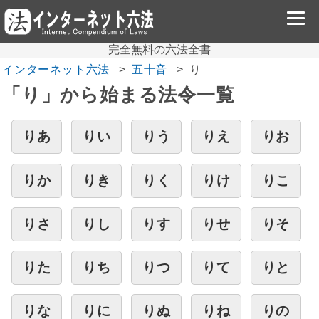
完全無料の六法全書
インターネット六法
五十音
り
「り」から始まる法令一覧
りあ
りい
りう
りえ
りお
りか
りき
りく
りけ
りこ
りさ
りし
りす
りせ
りそ
りた
りち
りつ
りて
りと
りな
りに
りぬ
りね
りの