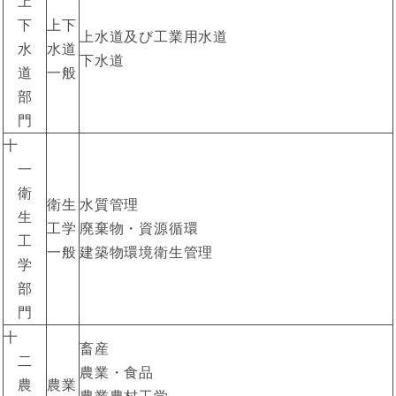
上
下
上下
上水道及び工業用水道
水
水道
下水道
道
一般
部
門
十
一
衛
衛生
水質管理
生
工学
廃棄物・資源循環
工
一般
建築物環境衛生管理
学
部
門
十
畜産
二
農業・食品
農
農業