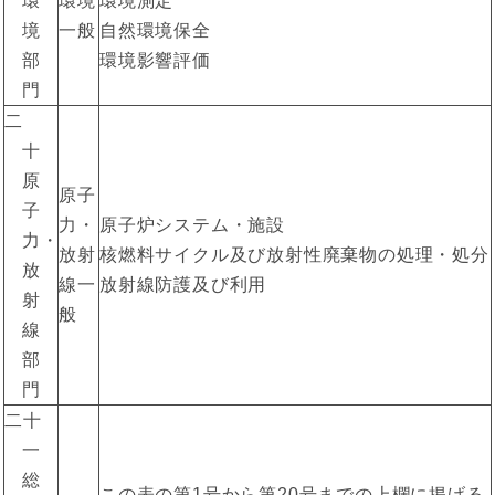
環
環境
環境測定
境
一般
自然環境保全
部
環境影響評価
門
二
十
原
原子
子
力・
原子炉システム・施設
力・
放射
核燃料サイクル及び放射性廃棄物の処理・処分
放
線一
放射線防護及び利用
射
般
線
部
門
二十
一
総
この表の第1号から第20号までの上欄に掲げる