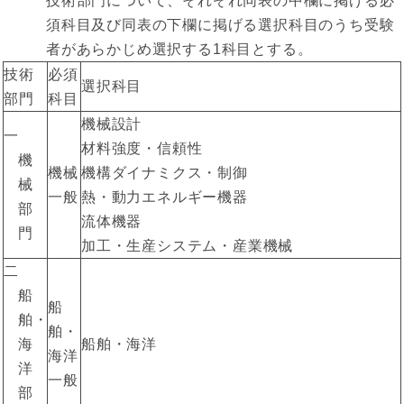
技術部門について、それぞれ同表の中欄に掲げる必
須科目及び同表の下欄に掲げる選択科目のうち受験
者があらかじめ選択する1科目とする。
技術
必須
選択科目
部門
科目
機械設計
一
材料強度・信頼性
機
機械
機構ダイナミクス・制御
械
一般
熱・動力エネルギー機器
部
流体機器
門
加工・生産システム・産業機械
二
船
船
舶・
舶・
海
船舶・海洋
海洋
洋
一般
部