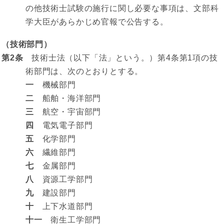
の他技術士試験の施行に関し必要な事項は、文部科
学大臣があらかじめ官報で公告する。
（技術部門）
第2条
技術士法（以下「法」という。）第4条第1項の技
術部門は、次のとおりとする。
一
機械部門
二
船舶・海洋部門
三
航空・宇宙部門
四
電気電子部門
五
化学部門
六
繊維部門
七
金属部門
八
資源工学部門
九
建設部門
十
上下水道部門
十一
衛生工学部門