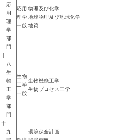
応
応用
物理及び化学
用
理学
地球物理及び地球化学
理
一般
地質
学
部
門
十
八
生
生物
物
生物機能工学
工学
工
生物プロセス工学
一般
学
部
門
十
九
環境保全計画