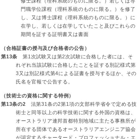
修士課程（理科系統のものに限る。）若しくは専
門職学位課程（理科系統のものに限る。）を修了
し、又は博士課程（理科系統のものに限る。）に
在学し、若しくは在学していたこと及びこれらの
期間を証する証明書又は書面
（合格証書の授与及び合格者の公告）
第13条
第1次試験又は第2次試験に合格した者には、そ
れぞれ当該試験に合格したことを証する別記様式第
3又は別記様式第4による証書を授与するほか、その
氏名を官報で公告する。
（技術士の資格に関する特例）
第13条の2
法第31条の2第1項の文部科学省令で定める技
術士と同等以上の科学技術に関する外国の資格は、
オーストラリア連邦首都特別地域に主たる事務所が
所在する団体であるオーストラリアエンジニア協会
が認定するチャータード・プロフェッショナル・エ