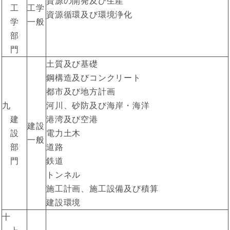
資源の開発及び生産
工
工学
資源循環及び環境浄化
学
一般
部
門
土質及び基礎
鋼構造及びコンクリート
都市及び地方計画
九
河川、砂防及び海岸・海洋
建
港湾及び空港
建設
設
電力土木
一般
部
道路
門
鉄道
トンネル
施工計画、施工設備及び積算
建設環境
十