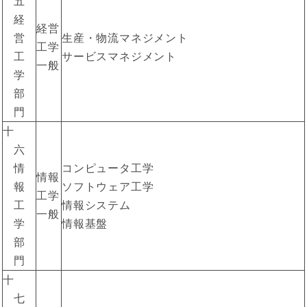
五
経
経営
営
生産・物流マネジメント
工学
工
サービスマネジメント
一般
学
部
門
十
六
情
コンピュータ工学
情報
報
ソフトウェア工学
工学
工
情報システム
一般
学
情報基盤
部
門
十
七