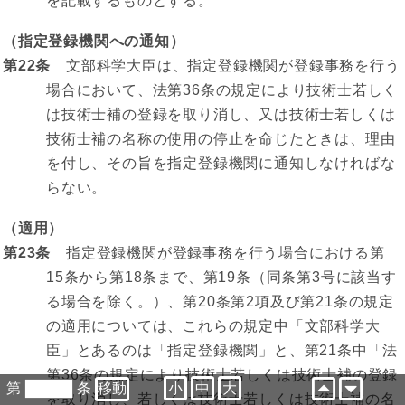
を記載するものとする。
（指定登録機関への通知）
第22条
文部科学大臣は、指定登録機関が登録事務を行う
場合において、法第36条の規定により技術士若しく
は技術士補の登録を取り消し、又は技術士若しくは
技術士補の名称の使用の停止を命じたときは、理由
を付し、その旨を指定登録機関に通知しなければな
らない。
（適用）
第23条
指定登録機関が登録事務を行う場合における第
15条から第18条まで、第19条（同条第3号に該当す
る場合を除く。）、第20条第2項及び第21条の規定
の適用については、これらの規定中「文部科学大
臣」とあるのは「指定登録機関」と、第21条中「法
第36条の規定により技術士若しくは技術士補の登録
第
条
小
中
大
を取り消し、若しくは技術士若しくは技術士補の名