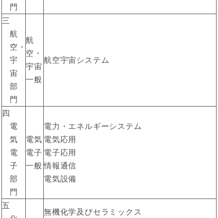
門
三
航
航
空・
空・
宇
航空宇宙システム
宇宙
宙
一般
部
門
四
電
電力・エネルギーシステム
気
電気
電気応用
電
電子
電子応用
子
一般
情報通信
部
電気設備
門
五
無機化学及びセラミックス