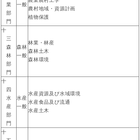
農業農村工学
業
一般
農村地域・資源計画
部
植物保護
門
十
三
林業・林産
森
森林
森林土木
林
一般
森林環境
部
門
十
四
水産資源及び水域環境
水
水産
水産食品及び流通
産
一般
水産土木
部
門
十