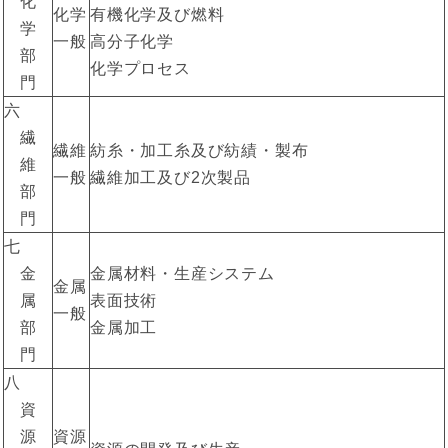
化
化学
有機化学及び燃料
学
一般
高分子化学
部
化学プロセス
門
六
繊
繊維
紡糸・加工糸及び紡績・製布
維
一般
繊維加工及び2次製品
部
門
七
金
金属材料・生産システム
金属
属
表面技術
一般
部
金属加工
門
八
資
源
資源