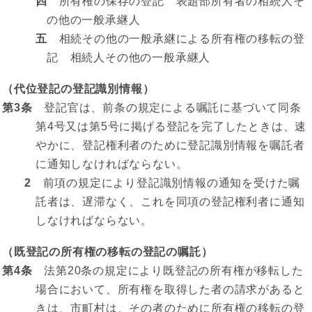
四
所有権の保存の登記 表題部所有者の相続人そ
の他の一般承継人
五
相続その他の一般承継による所有権の移転の登
記 相続人その他の一般承継人
（代位登記の登記識別情報）
第3条
登記官は、前条の規定による嘱託に基づいて同条
第4号又は第5号に掲げる登記を完了したときは、速
やかに、登記権利者のために登記識別情報を嘱託者
に通知しなければならない。
2
前項の規定により登記識別情報の通知を受けた嘱
託者は、遅滞なく、これを同項の登記権利者に通知
しなければならない。
（既登記の所有権の移転の登記の嘱託）
第4条
法第20条の規定により既登記の所有権が移転した
場合において、所有権を取得した者の請求があると
きは、市町村は、その者のために所有権の移転の登