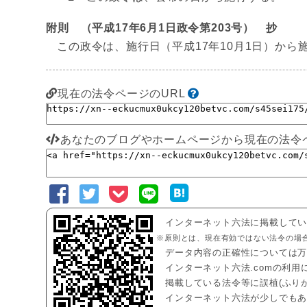
附則 （平成17年6月1日政令第203号） 抄
この政令は、施行日（平成17年10月1日）から
現在の法令ページのURL
あなたのブログやホームページから現在の法令
インターネット六法に掲載して
※原則とは、現在有効ではない法令の場
データ内容の正確性については
インターネット六法.comの利
掲載している法令等に誤植(ふり
インターネット六法が少しでも