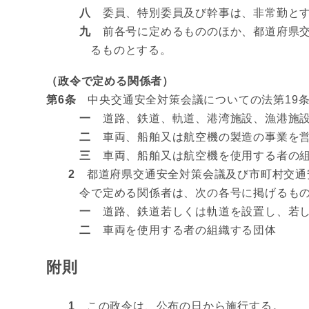
八
委員、特別委員及び幹事は、非常勤とす
九
前各号に定めるもののほか、都道府県交
るものとする。
（政令で定める関係者）
第6条
中央交通安全対策会議についての法第19条
一
道路、鉄道、軌道、港湾施設、漁港施設
二
車両、船舶又は航空機の製造の事業を営
三
車両、船舶又は航空機を使用する者の組
2
都道府県交通安全対策会議及び市町村交通安
令で定める関係者は、次の各号に掲げるも
一
道路、鉄道若しくは軌道を設置し、若し
二
車両を使用する者の組織する団体
附則
1
この政令は、公布の日から施行する。