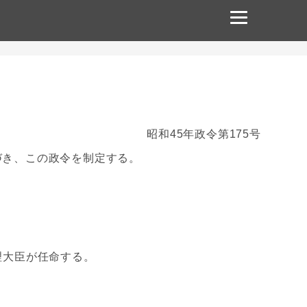
昭和45年政令第175号
基づき、この政令を制定する。
理大臣が任命する。