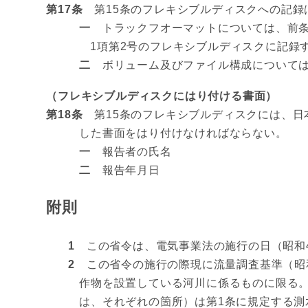
第17条
第15条のフレキシブルディスクへの記録
一
トラックフオーマットについては、前条第
1項第2号のフレキシブルディスクに記録す
二
ボリューム及びファイル構成については、
（フレキシブルディスクにはり付ける書面）
第18条
第15条のフレキシブルディスクには、日本工
した書面をはり付けなければならない。
一
報告者の氏名
二
報告年月日
附則
1
この省令は、電気事業法の施行の日（昭和40
2
この省令の施行の際現に流量調査基準（昭和
作物を設置している河川に係るものに限る。
は、それぞれの箇所）は第1条に規定する測