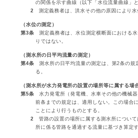
の関係を示す曲線（以下「水位流量曲線」
2
測定義務者は、洪水その他の原因により水
（水位の測定）
第3条
測定義務者は、水位測定横断面における水
りではない。
（測水所の日平均流量の測定）
第4条
測水所の日平均流量の測定は、第2条の規
る。
（測水所が水力発電所の設置の場所等に属する場
第5条
水力発電所（発電機、水車その他の機械器
前条までの規定は、適用しない。この場合
ことにより行うものとする。
2
管路の設置の場所に属する測水所については
所に係る管路を通過する流量に基づき算定