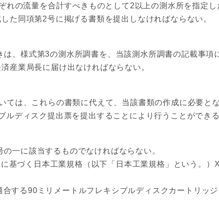
れの流量を合計すべきものとして2以上の測水所を指定した
成した同項第2号に掲げる書類を提出しなければならない。
は、様式第3の測水所調書を、当該測水所調書の記載事項
経済産業局長に届け出なければならない。
ついては、これらの書類に代えて、当該書類の作成に必要と
シブルディスク提出票を提出することにより行うことができ
号の一に該当するものでなければならない。
に基づく日本工業規格（以下「日本工業規格」という。）X6
に適合する90ミリメートルフレキシブルディスクカートリッジ