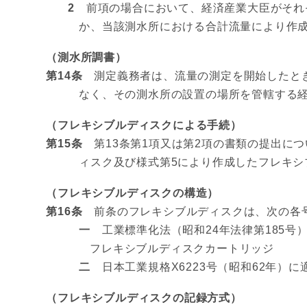
2
前項の場合において、経済産業大臣がそれぞ
か、当該測水所における合計流量により作
（測水所調書）
第14条
測定義務者は、流量の測定を開始したとき
なく、その測水所の設置の場所を管轄する
（フレキシブルディスクによる手続）
第15条
第13条第1項又は第2項の書類の提出に
ィスク及び様式第5により作成したフレキ
（フレキシブルディスクの構造）
第16条
前条のフレキシブルディスクは、次の各
一
工業標準化法（昭和24年法律第185号）
フレキシブルディスクカートリッジ
二
日本工業規格X6223号（昭和62年）
（フレキシブルディスクの記録方式）