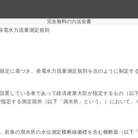
完全無料の六法全書
発電水力流量測定規則
条の規定に基づき、発電水力流量測定規則を次のように制定す
設置している者であって経済産業大臣が指定するもの（以下
が指定する測定箇所（以下「測水所」という。）において、
、前条の測水所の水位測定横断線拠標を含む横断面（以下「