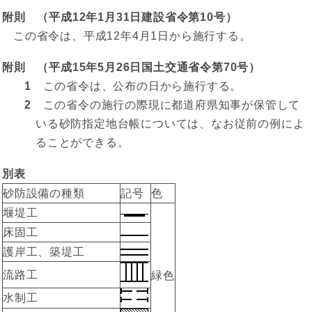
附則 （平成12年1月31日建設省令第10号）
この省令は、平成12年4月1日から施行する。
附則 （平成15年5月26日国土交通省令第70号）
1
この省令は、公布の日から施行する。
2
この省令の施行の際現に都道府県知事が保管して
いる砂防指定地台帳については、なお従前の例によ
ることができる。
別表
砂防設備の種類
記号
色
堰堤工
床固工
護岸工、築堤工
流路工
緑色
水制工