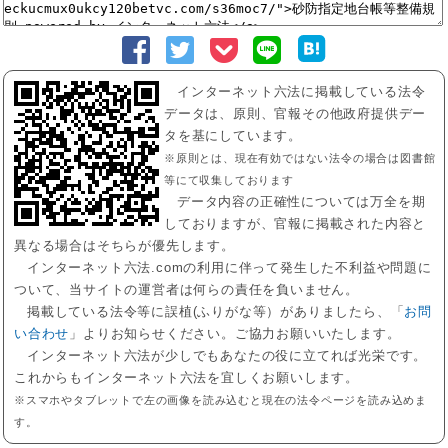
インターネット六法に掲載している法令
データは、原則、官報その他政府提供デー
タを基にしています。
※原則とは、現在有効ではない法令の場合は図書館
等にて収集しております
データ内容の正確性については万全を期
しておりますが、官報に掲載された内容と
異なる場合はそちらが優先します。
インターネット六法.comの利用に伴って発生した不利益や問題に
ついて、当サイトの運営者は何らの責任を負いません。
掲載している法令等に誤植(ふりがな等）がありましたら、「
お問
い合わせ
」よりお知らせください。ご協力お願いいたします。
インターネット六法が少しでもあなたの役に立てれば光栄です。
これからもインターネット六法を宜しくお願いします。
※スマホやタブレットで左の画像を読み込むと現在の法令ページを読み込めま
す。