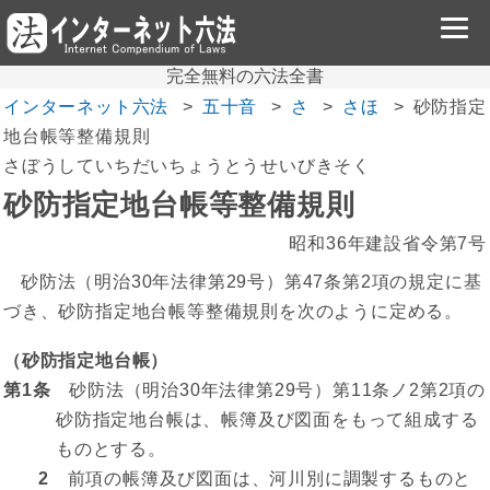
完全無料の六法全書
インターネット六法
五十音
さ
さほ
砂防指定
地台帳等整備規則
さぼうしていちだいちょうとうせいびきそく
砂防指定地台帳等整備規則
昭和36年建設省令第7号
砂防法（明治30年法律第29号）第47条第2項の規定に基
づき、砂防指定地台帳等整備規則を次のように定める。
（砂防指定地台帳）
第1条
砂防法（明治30年法律第29号）第11条ノ2第2項の
砂防指定地台帳は、帳簿及び図面をもって組成する
ものとする。
2
前項の帳簿及び図面は、河川別に調製するものと