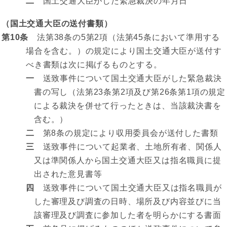
二
国土交通大臣がした緊急裁決の年月日
（国土交通大臣の送付書類）
第10条
法第38条の5第2項（法第45条において準用する
場合を含む。）の規定により国土交通大臣が送付す
べき書類は次に掲げるものとする。
一
送致事件について国土交通大臣がした緊急裁決
書の写し（法第23条第2項及び第26条第1項の規定
による裁決を併せて行ったときは、当該裁決書を
含む。）
二
第8条の規定により収用委員会が送付した書類
三
送致事件について起業者、土地所有者、関係人
又は準関係人から国土交通大臣又は指名職員に提
出された意見書等
四
送致事件について国土交通大臣又は指名職員が
した審理及び調査の日時、場所及び内容並びに当
該審理及び調査に参加した者を明らかにする書面