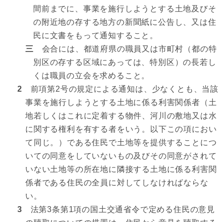
間前までに、事業を施行しようとする土地及びそ
の附近地の存する地方の新聞紙に公告し、又は住
民に文書をもって通知すること。
三
会合には、都道府県の職員又は市町村（都の特
別区の存する区域にあっては、特別区）の長若し
くは職員の立会を求めること。
2
前項第2号の規定による通知は、少なくとも、当該
事業を施行しようとする土地に係る利害関係者（土
地若しくはこれに定着する物件、河川の敷地又は水
に関する権利を有する者をいう。以下この項におい
て同じ。）である住民で土地等を提供することにつ
いての同意をしていないもの及びその同意がされて
いない土地等の所在地に隣接する土地に係る利害関
係者である住民の全員に対してしなければならな
い。
3
法第3条第1項の国土交通省令で定める住民の意見