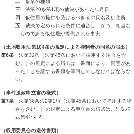
二
事業の種類
三
法第20条第1項の裁決があった年月日
四
仮住居の提供を受けるべき者の氏名及び住所
五
裁決で定められた条件に適合し、かつ、相当な
ものである仮住居が提供された事実
（土地収用法第104条の規定による権利者の同意の届出）
第6条
法第32条（法第45条において準用する場合を含
む。）の規定による届出は、書面により、同意があ
ったことを証する書類を添附してしなければならな
い。
（事件送致申立書の様式）
第7条
法第38条の2第2項（法第45条において準用する場
合を含む。）の規定による申立書の様式は、別記様
式第4とする。
（収用委員会の送付書類）