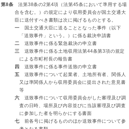
第8条
法第38条の2第4項（法第45条において準用する場
合を含む。）の規定により収用委員会が国土交通大
臣に送付すべき書類は次に掲げるものとする。
一
国土交通大臣に送ることとなった事件（以下
「送致事件」という。）に係る裁決申請書
二
送致事件に係る緊急裁決の申立書
三
送致事件に係る土地収用法第44条第3項の規定
による市町村長の報告書
四
送致事件に係る事件送致の申立書
五
送致事件について起業者、土地所有者、関係人
又は準関係人から収用委員会に提出された意見書
等
六
送致事件について収用委員会がした審理及び調
査の日時、場所及び内容並びに当該審理及び調査
に参加した者を明らかにする書面
七
前各号に掲げるもののほか送致事件について参
考となる書類