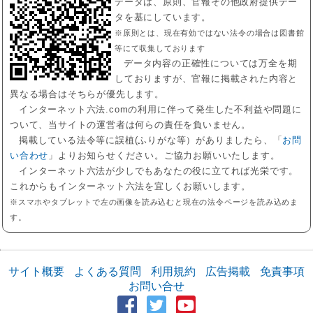
データは、原則、官報その他政府提供デー
タを基にしています。
※原則とは、現在有効ではない法令の場合は図書館
等にて収集しております
データ内容の正確性については万全を期
しておりますが、官報に掲載された内容と
異なる場合はそちらが優先します。
インターネット六法.comの利用に伴って発生した不利益や問題に
ついて、当サイトの運営者は何らの責任を負いません。
掲載している法令等に誤植(ふりがな等）がありましたら、「
お問
い合わせ
」よりお知らせください。ご協力お願いいたします。
インターネット六法が少しでもあなたの役に立てれば光栄です。
これからもインターネット六法を宜しくお願いします。
※スマホやタブレットで左の画像を読み込むと現在の法令ページを読み込めま
す。
サイト概要
よくある質問
利用規約
広告掲載
免責事項
お問い合せ