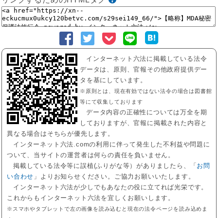
インターネット六法に掲載している法令
データは、原則、官報その他政府提供デー
タを基にしています。
※原則とは、現在有効ではない法令の場合は図書館
等にて収集しております
データ内容の正確性については万全を期
しておりますが、官報に掲載された内容と
異なる場合はそちらが優先します。
インターネット六法.comの利用に伴って発生した不利益や問題に
ついて、当サイトの運営者は何らの責任を負いません。
掲載している法令等に誤植(ふりがな等）がありましたら、「
お問
い合わせ
」よりお知らせください。ご協力お願いいたします。
インターネット六法が少しでもあなたの役に立てれば光栄です。
これからもインターネット六法を宜しくお願いします。
※スマホやタブレットで左の画像を読み込むと現在の法令ページを読み込めま