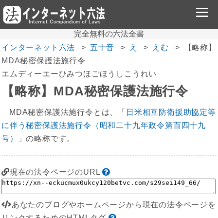
完全無料の六法全書
インターネット六法
五十音
え
えむ
【略称】
MDA秘密保護法施行令
エムディーエーひみつほごほうしこうれい
【略称】MDA秘密保護法施行令
MDA秘密保護法施行令とは、「
日米相互防衛援助協定等
に伴う秘密保護法施行令（昭和二十九年政令第百四十九
号）
」の略称です。
現在の法令ページのURL
あなたのブログやホームページから現在の法令ページを
リンクするためのHTMLタグ