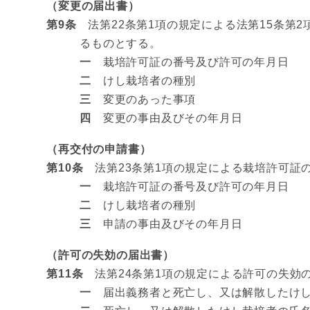
（変更の届出書）
第9条
法第22条第1項の規定による法第15条第2
るものとする。
一
栽培許可証の番号及び許可の年月日
二
けし栽培者の種別
三
変更のあった事項
四
変更の事由及びその年月日
（再交付の申請書）
第10条
法第23条第1項の規定による栽培許可証
一
栽培許可証の番号及び許可の年月日
二
けし栽培者の種別
三
申請の事由及びその年月日
（許可の失効の届出書）
第11条
法第24条第1項の規定による許可の失効
一
届出義務者と死亡し、又は解散したけし