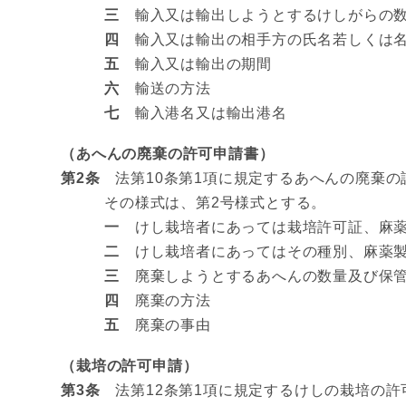
三
輸入又は輸出しようとするけしがらの
四
輸入又は輸出の相手方の氏名若しくは名
五
輸入又は輸出の期間
六
輸送の方法
七
輸入港名又は輸出港名
（あへんの廃棄の許可申請書）
第2条
法第10条第1項に規定するあへんの廃棄の
その様式は、第2号様式とする。
一
けし栽培者にあっては栽培許可証、麻薬
二
けし栽培者にあってはその種別、麻薬製
三
廃棄しようとするあへんの数量及び保
四
廃棄の方法
五
廃棄の事由
（栽培の許可申請）
第3条
法第12条第1項に規定するけしの栽培の許