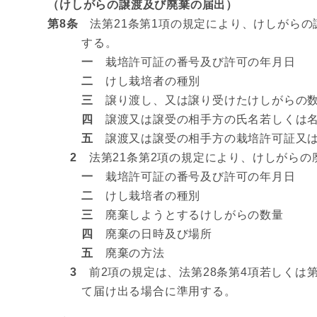
（けしがらの譲渡及び廃棄の届出）
第8条
法第21条第1項の規定により、けしがらの
する。
一
栽培許可証の番号及び許可の年月日
二
けし栽培者の種別
三
譲り渡し、又は譲り受けたけしがらの数
四
譲渡又は譲受の相手方の氏名若しくは名
五
譲渡又は譲受の相手方の栽培許可証又は
2
法第21条第2項の規定により、けしがらの
一
栽培許可証の番号及び許可の年月日
二
けし栽培者の種別
三
廃棄しようとするけしがらの数量
四
廃棄の日時及び場所
五
廃棄の方法
3
前2項の規定は、法第28条第4項若しくは第
て届け出る場合に準用する。