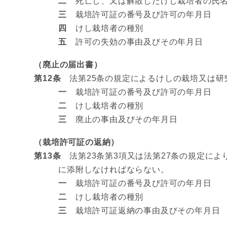
二
死亡し、又は解散したけし栽培者の氏名
三
栽培許可証の番号及び許可の年月日
四
けし栽培者の種別
五
許可の失効の事由及びその年月日
（廃止の届出書）
第12条
法第25条の規定によるけしの栽培又は研
一
栽培許可証の番号及び許可の年月日
二
けし栽培者の種別
三
廃止の事由及びその年月日
（栽培許可証の返納）
第13条
法第23条第3項又は法第27条の規定によ
に添附しなければならない。
一
栽培許可証の番号及び許可の年月日
二
けし栽培者の種別
三
栽培許可証返納の事由及びその年月日