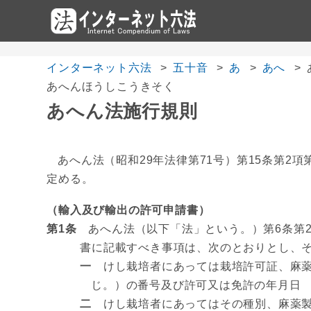
インターネット六法
五十音
あ
あへ
あへんほうしこうきそく
あへん法施行規則
あへん法（昭和29年法律第71号）第15条第2項
定める。
（輸入及び輸出の許可申請書）
第1条
あへん法（以下「法」という。）第6条第2
書に記載すべき事項は、次のとおりとし、そ
一
けし栽培者にあっては栽培許可証、麻薬製
じ。）の番号及び許可又は免許の年月日
二
けし栽培者にあってはその種別、麻薬製