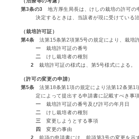
（治療等の考慮）
第3条の3
地方厚生局長は、けしの栽培の許可の申
決定するときは、当該者が現に受けている
（栽培許可証）
第4条
法第15条第2項第5号の規定により、栽培
一
栽培許可証の番号
二
けし栽培者の種別
2
栽培許可証の様式は、第5号様式による。
（許可の変更の申請）
第5条
法第18条第1項の規定により法第12条第1
定によって提出する申請書に記載すべき事
一
栽培許可証の番号及び許可の年月日
二
けし栽培者の種別
三
変更しようとする事項
四
変更の事由
2
前項の申請書には、前項第3号の変更を示