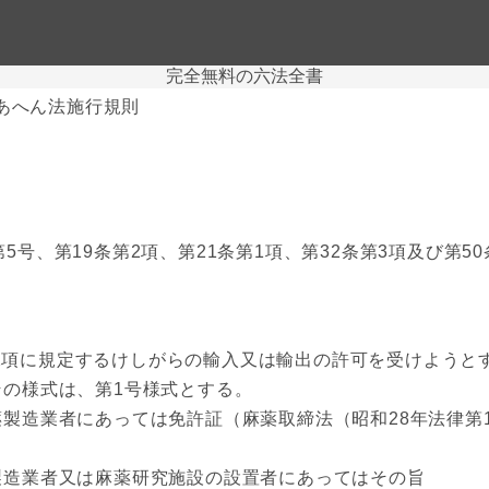
完全無料の六法全書
あへん法施行規則
第5号、第19条第2項、第21条第1項、第32条第3項及び
項に規定するけしがらの輸入又は輸出の許可を受けようと
の様式は、第1号様式とする。
造業者にあっては免許証（麻薬取締法（昭和28年法律第1
造業者又は麻薬研究施設の設置者にあってはその旨