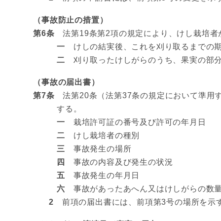
（事故防止の措置）
第6条
法第19条第2項の規定により、けし栽培者
一
けしの結実後、これを刈り取るまでの期
二
刈り取ったけしがらのうち、果実の部分
（事故の届出書）
第7条
法第20条（法第37条の規定において準用
する。
一
栽培許可証の番号及び許可の年月日
二
けし栽培者の種別
三
事故発生の場所
四
事故の内容及び発生の状況
五
事故発生の年月日
六
事故があったあへん又はけしがらの数
2
前項の届出書には、前項第3号の場所を示