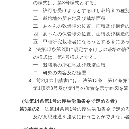
の様式は、第3号様式とする。
一
許可を受けようとするけし栽培者の種
二
栽培地の所在地及び栽培面積
三
あへんの乾燥場の位置、面積及び構造
四
あへんの保管場の位置、面積及び構造
五
甲種研究栽培者になろうとする者にあっ
2
法第12条第2項に規定するけしの栽培の許
の様式は、第4号様式とする。
一
栽培地の所在地及び栽培面積
二
研究の内容及び経歴
3
前2項の申請書には、法第13条、第14条第
第1項第3号及び第4号の位置を示す略図を
（法第14条第1号の厚生労働省令で定める者）
第3条の2
法第14条第1号の厚生労働省令で定め
及び意思疎通を適切に行うことができない