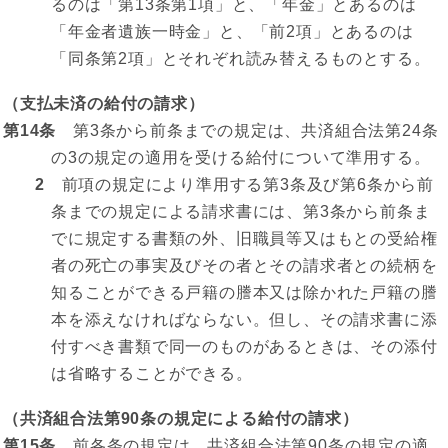
るのは「第13条第1項」と、「年金」とあるのは
「年金者遺族一時金」と、「前2項」とあるのは
「同条第2項」とそれぞれ読み替えるものとする。
（支払未済の給付の請求）
第14条
第3条から前条までの規定は、共済組合法第24条
の3の規定の適用を受ける給付について準用する。
2
前項の規定により準用する第3条及び第6条から前
条までの規定による請求書には、第3条から前条ま
でに規定する書類の外、旧職員等又はもとの受給権
者の死亡の事実及びその者とその請求者との続柄を
知ることができる戸籍の謄本又は除かれた戸籍の謄
本を添えなければならない。但し、その請求書に添
付すべき書類で同一のものがあるときは、その添付
は省略することができる。
（共済組合法第90条の規定による給付の請求）
第15条
前各条の規定は、共済組合法第90条の規定の適