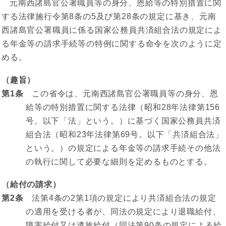
元南西諸島官公署職員等の身分、恩給等の特別措置に関
する法律施行令第8条の5及び第28条の規定に基き、元南
西諸島官公署職員に係る国家公務員共済組合法の規定によ
る年金等の請求手続等の特例に関する命令を次のように定
める。
（趣旨）
第1条
この省令は、元南西諸島官公署職員等の身分、恩
給等の特別措置に関する法律（昭和28年法律第156
号。以下「法」という。）に基づく国家公務員共済
組合法（昭和23年法律第69号。以下「共済組合法」
という。）の規定による年金等の請求手続その他法
の執行に関して必要な細則を定めるものとする。
（給付の請求）
第2条
法第4条の2第1項の規定により共済組合法の規定
の適用を受ける者が、同法の規定により退職給付、
障害給付又は遺族給付（同法第90条の規定による給