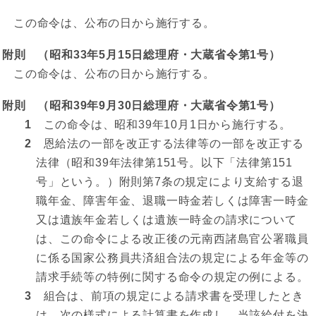
この命令は、公布の日から施行する。
附則 （昭和33年5月15日総理府・大蔵省令第1号）
この命令は、公布の日から施行する。
附則 （昭和39年9月30日総理府・大蔵省令第1号）
1
この命令は、昭和39年10月1日から施行する。
2
恩給法の一部を改正する法律等の一部を改正する
法律（昭和39年法律第151号。以下「法律第151
号」という。）附則第7条の規定により支給する退
職年金、障害年金、退職一時金若しくは障害一時金
又は遺族年金若しくは遺族一時金の請求について
は、この命令による改正後の元南西諸島官公署職員
に係る国家公務員共済組合法の規定による年金等の
請求手続等の特例に関する命令の規定の例による。
3
組合は、前項の規定による請求書を受理したとき
は、次の様式による計算書を作成し、当該給付を決