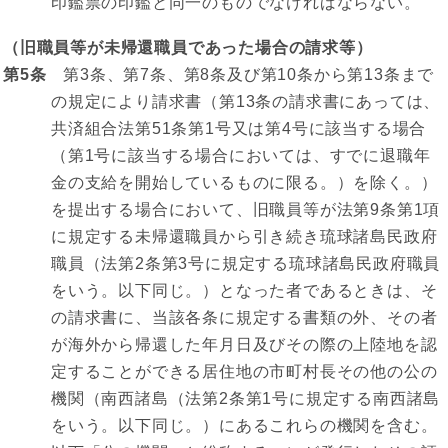
印鑑票の印鑑と同一のものでなければならない。
（旧職員等が未帰還職員であった場合の請求等）
第5条
第3条、第7条、第8条及び第10条から第13条まで
の規定により請求書（第13条の請求書にあっては、
共済組合法第51条第1号又は第4号に該当する場合
（第1号に該当する場合においては、すでに退職年
金の支給を開始しているものに限る。）を除く。）
を提出する場合において、旧職員等が法第9条第1項
に規定する未帰還職員から引き続き琉球諸島民政府
職員（法第2条第3号に規定する琉球諸島民政府職員
をいう。以下同じ。）となった者であるときは、そ
の請求書に、当該各条に規定する書類の外、その者
が海外から帰還した年月日及びその際の上陸地を認
定することができる居住地の市町村長その他の公の
機関（南西諸島（法第2条第1号に規定する南西諸島
をいう。以下同じ。）にあるこれらの機関を含む。