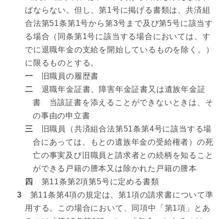
ばならない。但し、第1号に掲げる書類は、共済組
合法第51条第1号から第3号まで及び第5号に該当す
る場合（同条第1号に該当する場合においては、す
でに退職年金の支給を開始しているものを除く。）
に限るものとする。
一
旧職員の履歴書
二
退職年金証書、障害年金証書又は遺族年金証
書 当該証書を添えることができないときは、そ
の事由の申立書
三
旧職員（共済組合法第51条第4号に該当する場
合にあっては、もとの遺族年金の受給権者）の死
亡の事実及び旧職員と請求者との続柄を知ること
ができる戸籍の謄本又は除かれた戸籍の謄本
四
第11条第2項第5号に定める書類
3
第11条第4項の規定は、第1項の請求書について準
用する。この場合において、同項中「第1項」とあ