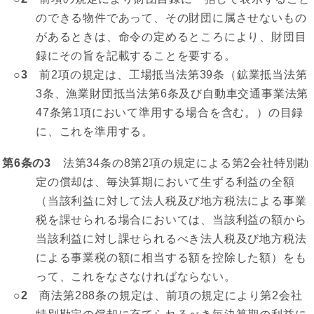
のできる物件であって、その財団に属させないもの
があるときは、命令の定めるところにより、財団目
録にその旨を記載することを要する。
○3
前2項の規定は、工場抵当法第39条（鉱業抵当法第
3条、漁業財団抵当法第6条及び自動車交通事業法第
47条第1項において準用する場合を含む。）の目録
に、これを準用する。
第6条の3
法第34条の8第2項の規定による第2会社特別勘
定の償却は、毎決算期において生ずる利益の全額
（当該利益に対して法人税及び地方税法による事業
税を課せられる場合においては、当該利益の額から
当該利益に対し課せられるべき法人税及び地方税法
による事業税の額に相当する額を控除した額）をも
って、これをなさなければならない。
○2
商法第288条の規定は、前項の規定により第2会社