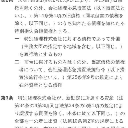
第2条
法第7条第1項第2号の規定により、左に掲げる債
権を除くの外、会社経理応急措置法（以下措置法と
いふ。）第14条第1項の旧債権（同項但書の債権を
除く。以下同じ。）のうち知れたる債権を知れたる
特別損失負担債権とする。
一
特別経理株式会社に対する債権であって外国
（主務大臣の指定する地域を含む。以下同じ。）
を履行地とするもの
二
前号に掲げるものを除くの外、当該債権の債権
者について、会社経理応急措置法施行令（以下措
置法施行令といふ。）第25条第9号の規定により
在外資産となる債権
第3条
特別経理株式会社が、新勘定に所属する資産（法
第34条の4第3項又は法第34条の5第1項の規定によ
り譲渡する資産を除く。本条に於て以下同じ。）の
全部を一の者に出資（法第10条第2項の規定による