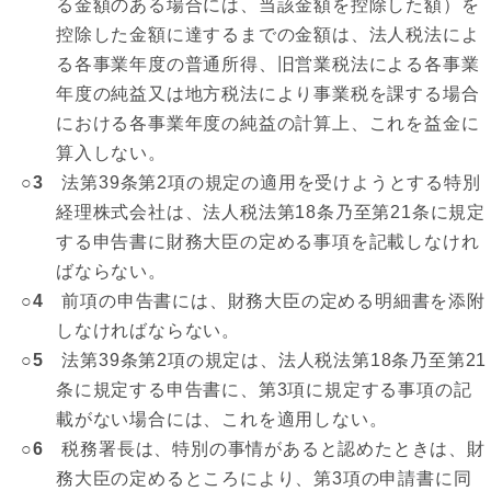
る金額のある場合には、当該金額を控除した額）を
控除した金額に達するまでの金額は、法人税法によ
る各事業年度の普通所得、旧営業税法による各事業
年度の純益又は地方税法により事業税を課する場合
における各事業年度の純益の計算上、これを益金に
算入しない。
○3
法第39条第2項の規定の適用を受けようとする特別
経理株式会社は、法人税法第18条乃至第21条に規定
する申告書に財務大臣の定める事項を記載しなけれ
ばならない。
○4
前項の申告書には、財務大臣の定める明細書を添附
しなければならない。
○5
法第39条第2項の規定は、法人税法第18条乃至第21
条に規定する申告書に、第3項に規定する事項の記
載がない場合には、これを適用しない。
○6
税務署長は、特別の事情があると認めたときは、財
務大臣の定めるところにより、第3項の申請書に同