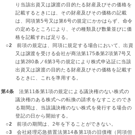
り当該出資又は譲渡の目的たる財産及びその価格を
記載するときには、その財産及びその価格の記載
は、同項第5号又は第6号の規定にかかはらず、命令
の定めるところにより、その種類及び数量並びに価
格を記載すれば足りる。
○2
前項の規定は、同項に規定する場合において、出資
又は譲渡を受ける会社が商法第175条第2項第7号又
は第280条ノ6第3号の規定により株式申込証に当該
出資又は譲渡の目的たる財産及びその価格を記載す
るときに、これを準用する。
第4条
法第11条第1項の規定による議決権のない株式の
議決権のある株式への転換の請求をなすことのでき
る期間は、当該議決権のない株式を発行する場合の
登記の日から開始する。
○2
前項の期間は、2年を下ることができない。
○3
会社経理応急措置法第14条第1項の旧債権（同項但