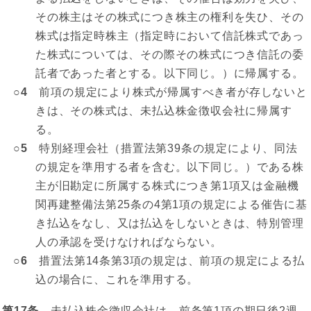
その株主はその株式につき株主の権利を失ひ、その
株式は指定時株主（指定時において信託株式であっ
た株式については、その際その株式につき信託の委
託者であった者とする。以下同じ。）に帰属する。
○4
前項の規定により株式が帰属すべき者が存しないと
きは、その株式は、未払込株金徴収会社に帰属す
る。
○5
特別経理会社（措置法第39条の規定により、同法
の規定を準用する者を含む。以下同じ。）である株
主が旧勘定に所属する株式につき第1項又は金融機
関再建整備法第25条の4第1項の規定による催告に基
き払込をなし、又は払込をしないときは、特別管理
人の承認を受けなければならない。
○6
措置法第14条第3項の規定は、前項の規定による払
込の場合に、これを準用する。
第17条
未払込株金徴収会社は、前条第1項の期日後2週