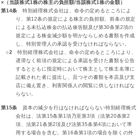
×（当該株式1株の株主の負担額/当該株式1株の金額）
第14条
特別経理株式会社は、命令の定めるところによ
り、第12条の規定による株主の負担額、前条の規定
による未払込株金の払込催告額及び第30条第2項の
規定による株金減少額を明かならしめる書類を作成
し、特別管理人の承認を受けなければならない。
○2
特別経理株式会社は、命令の定めるところにより、
遅滞なく前項の規定による承認を受けた書類を公告
するとともに指定時において株主として株主名簿に
記載された者に提出し、且つその書類を本店及び支
店に備え置き、利害関係人の閲覧に供しなければな
らない。
第15条
資本の減少を行はなければならない特別経理株式
会社は、法第15条第1項乃至第3項（法第20条第2
項、法第21条第2項及び法第35条第4項において準
用する場合を含む。第16条第1項の場合を除くの外