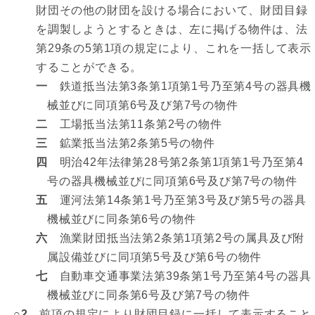
財団その他の財団を設ける場合において、財団目録
を調製しようとするときは、左に掲げる物件は、法
第29条の5第1項の規定により、これを一括して表示
することができる。
一
鉄道抵当法第3条第1項第1号乃至第4号の器具機
械並びに同項第6号及び第7号の物件
二
工場抵当法第11条第2号の物件
三
鉱業抵当法第2条第5号の物件
四
明治42年法律第28号第2条第1項第1号乃至第4
号の器具機械並びに同項第6号及び第7号の物件
五
運河法第14条第1号乃至第3号及び第5号の器具
機械並びに同条第6号の物件
六
漁業財団抵当法第2条第1項第2号の属具及び附
属設備並びに同項第5号及び第6号の物件
七
自動車交通事業法第39条第1号乃至第4号の器具
機械並びに同条第6号及び第7号の物件
○2
前項の規定により財団目録に一括して表示すること