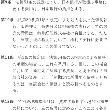
第9条
法第51条の規定により、日本銀行が取扱ふ事務に
要する費用は、日本銀行の負担とする。
第10条
法第30条第1項の規定により効力を失った強制執
行、仮差押え、仮処分又は担保権の実行としての競
売の費用は、特別経理株式会社の負担とする。ただ
し、当該手続の程度において、権利の実行に必要で
なかったものは、この限りでない。
第11条
第3条の規定は、法第54条の3の規定による債務
の承継の場合に、これを準用する。但し、この場合
において「新勘定に所属する資産」とあるのは「当
該会社の資産」と、「新勘定に所属する債務」とあ
るのは「当該会社の債務」と読み替へるものとす
る。
第12条
特別経理株式会社は、資本の負担すべき特別損失
の額について、左の各号に定めるところにより各株