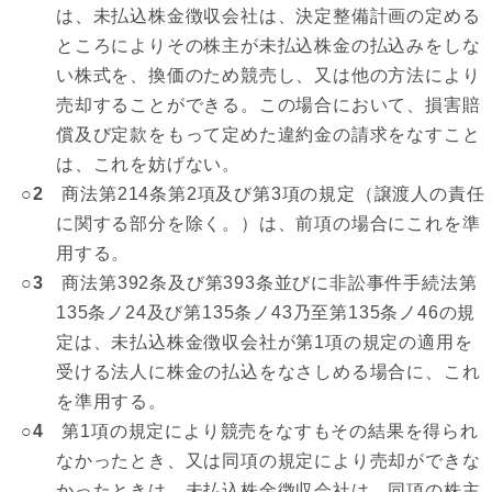
は、未払込株金徴収会社は、決定整備計画の定める
ところによりその株主が未払込株金の払込みをしな
い株式を、換価のため競売し、又は他の方法により
売却することができる。この場合において、損害賠
償及び定款をもって定めた違約金の請求をなすこと
は、これを妨げない。
○2
商法第214条第2項及び第3項の規定（譲渡人の責任
に関する部分を除く。）は、前項の場合にこれを準
用する。
○3
商法第392条及び第393条並びに非訟事件手続法第
135条ノ24及び第135条ノ43乃至第135条ノ46の規
定は、未払込株金徴収会社が第1項の規定の適用を
受ける法人に株金の払込をなさしめる場合に、これ
を準用する。
○4
第1項の規定により競売をなすもその結果を得られ
なかったとき、又は同項の規定により売却ができな
かったときは、未払込株金徴収会社は、同項の株主