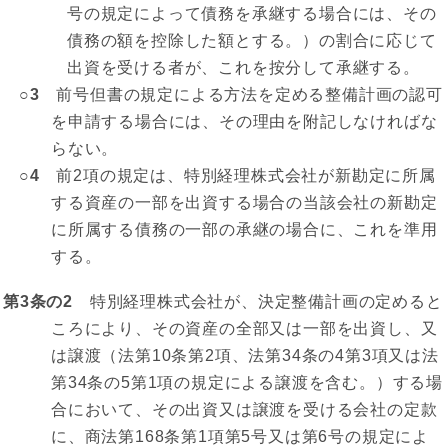
号の規定によって債務を承継する場合には、その
債務の額を控除した額とする。）の割合に応じて
出資を受ける者が、これを按分して承継する。
○3
前号但書の規定による方法を定める整備計画の認可
を申請する場合には、その理由を附記しなければな
らない。
○4
前2項の規定は、特別経理株式会社が新勘定に所属
する資産の一部を出資する場合の当該会社の新勘定
に所属する債務の一部の承継の場合に、これを準用
する。
第3条の2
特別経理株式会社が、決定整備計画の定めると
ころにより、その資産の全部又は一部を出資し、又
は譲渡（法第10条第2項、法第34条の4第3項又は法
第34条の5第1項の規定による譲渡を含む。）する場
合において、その出資又は譲渡を受ける会社の定款
に、商法第168条第1項第5号又は第6号の規定によ