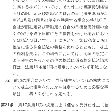
があるときはその端数は切り上げる。）の当該区分
に属する株式については、その株主は当該特別経理
会社の旧勘定及び新勘定の併合の日（法第36条第1
項第1号及び同号の規定を準用する場合の特別経理
会社が旧勘定及び新勘定の併合の日後整備計画の全
部の実行を終る日前にその催告を受けた場合におい
ては払込期日とする。）において、第17条第1項の
催告に係る株金払込の義務を免れるとともに、株主
の権利を失ふ。この場合においては、同項の規定に
よる催告のあったその他の株式に係る株金払込請求
権は、法第19条第1項の規定にかかはらず消滅しな
い。
○2
前項の場合において、当該株主がいづれの株式につ
いて株主の権利を失ふかを確定するために必要な事
項は、主務大臣がこれを定める。
第21条
第17条第1項の規定により催告を受けた株主（信