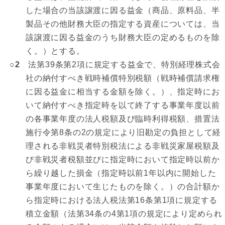
した場合の当該譲渡に因る益金（商品、原料品、半
製品その他財務大臣の指定する資産については、当
該譲渡に因る益金のうち財務大臣の定めるものを除
く。）とする。
○2
法第39条第2項に規定する益金で、特別経理株式会
社の納付すべき戦時補償特別税額（戦時補償請求権
に因る益金に相当する金額を除く。）、指定時にお
いて納付すべき指定時を以て終了する事業年度以前
の各事業年度の法人税額及び臨時利得税額、措置法
施行令第8条の2の規定により旧勘定の負担として経
理される非戦災者特別税法による非戦災家屋税額及
び非戦災者税額並びに指定時において指定時以前か
ら繰り越した損金（指定時以前1年以内に開始した
事業年度において生じたものを除く。）の合計額か
ら指定時における法人税法第16条第1項に規定する
積立金額（法第34条の4第1項の規定により定められ