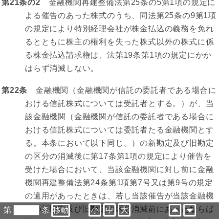
第21条の2
金融機関再建整備法第25条の5第1項の規定に
よる催告のあった株式のうち、同法第25条の9第1項
の規定により特別経理会社が株金払込の義務を免れ
るとともに株主の権利を失った株式以外の株式に係
る株金払込請求権は、法第19条第1項の規定にかか
はらず消滅しない。
第22条
金融機関（金融機関が信託の委託者である場合に
おける信託株式については受託者とする。）が、当
該金融機関（金融機関が信託の委託者である場合に
おける信託株式については委託者たる金融機関とす
る。本条において以下同じ。）の新勘定及び旧勘定
の区分の消滅後に第17条第1項の規定により催告を
受けた場合において、当該金融機関に対し前に金融
機関再建整備法第24条第1項第7号又は第9号の規定
の適用があったときは、若し当該催告が当該金融機
関の新勘定及び旧勘定の区分消滅前にあったならば
第
条
小
中
大