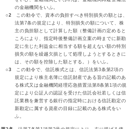
の金融機関をいふ。
○2
この勅令で、資本の負担すべき特別損失の額とは、
法第7条の規定により、特別損失の額について、株
主の負担額として計算した額（整備計画の定めると
ころにより、指定時後整備計画立案の時までに新勘
定に生じた利益金に相当する額を超えない額の特別
損失の額を繰越欠損として処理しようとするときに
は、その額を控除した額とする。）をいふ。
○3
この勅令で、信託株式とは、信託法第3条第2項の
規定により株主名簿に信託財産である旨の記載のあ
る株式又は金融機関経理応急措置法第8条第1項の規
定により公証人の認証を受けた信託会社若しくは信
託業務を兼営する銀行の指定時における信託勘定の
新勘定に属する資産の目録に記載のある株式をい
ふ。