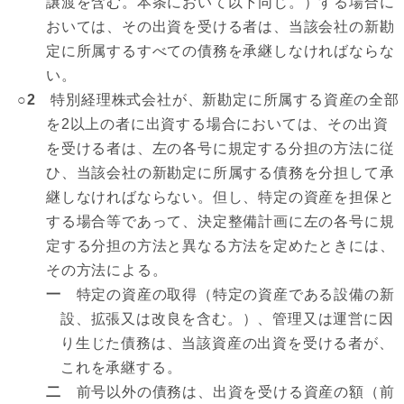
譲渡を含む。本条において以下同じ。）する場合に
おいては、その出資を受ける者は、当該会社の新勘
定に所属するすべての債務を承継しなければならな
い。
○2
特別経理株式会社が、新勘定に所属する資産の全部
を2以上の者に出資する場合においては、その出資
を受ける者は、左の各号に規定する分担の方法に従
ひ、当該会社の新勘定に所属する債務を分担して承
継しなければならない。但し、特定の資産を担保と
する場合等であって、決定整備計画に左の各号に規
定する分担の方法と異なる方法を定めたときには、
その方法による。
一
特定の資産の取得（特定の資産である設備の新
設、拡張又は改良を含む。）、管理又は運営に因
り生じた債務は、当該資産の出資を受ける者が、
これを承継する。
二
前号以外の債務は、出資を受ける資産の額（前