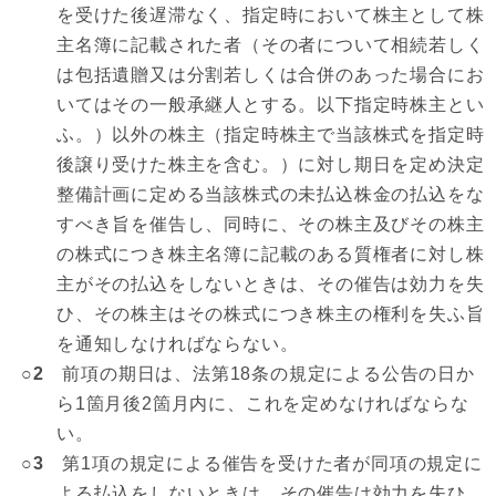
を受けた後遅滞なく、指定時において株主として株
主名簿に記載された者（その者について相続若しく
は包括遺贈又は分割若しくは合併のあった場合にお
いてはその一般承継人とする。以下指定時株主とい
ふ。）以外の株主（指定時株主で当該株式を指定時
後譲り受けた株主を含む。）に対し期日を定め決定
整備計画に定める当該株式の未払込株金の払込をな
すべき旨を催告し、同時に、その株主及びその株主
の株式につき株主名簿に記載のある質権者に対し株
主がその払込をしないときは、その催告は効力を失
ひ、その株主はその株式につき株主の権利を失ふ旨
を通知しなければならない。
○2
前項の期日は、法第18条の規定による公告の日か
ら1箇月後2箇月内に、これを定めなければならな
い。
○3
第1項の規定による催告を受けた者が同項の規定に
よる払込をしないときは、その催告は効力を失ひ、