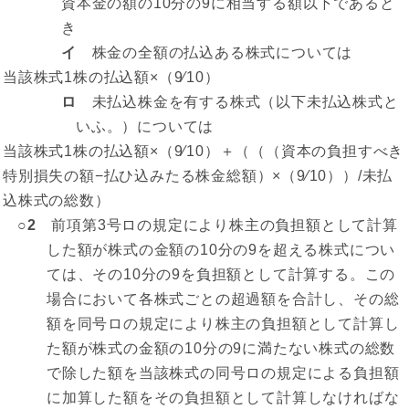
資本金の額の10分の9に相当する額以下であると
き
イ
株金の全額の払込ある株式については
当該株式1株の払込額×（9⁄10）
ロ
未払込株金を有する株式（以下未払込株式と
いふ。）については
当該株式1株の払込額×（9⁄10）＋（（（資本の負担すべき
特別損失の額−払ひ込みたる株金総額）×（9⁄10））/未払
込株式の総数）
○2
前項第3号ロの規定により株主の負担額として計算
した額が株式の金額の10分の9を超える株式につい
ては、その10分の9を負担額として計算する。この
場合において各株式ごとの超過額を合計し、その総
額を同号ロの規定により株主の負担額として計算し
た額が株式の金額の10分の9に満たない株式の総数
で除した額を当該株式の同号ロの規定による負担額
に加算した額をその負担額として計算しなければな