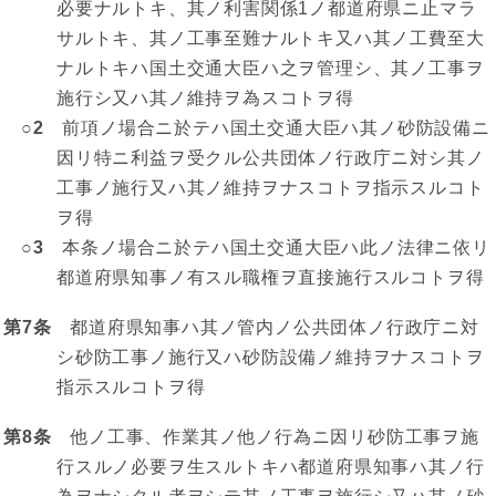
必要ナルトキ、其ノ利害関係1ノ都道府県ニ止マラ
サルトキ、其ノ工事至難ナルトキ又ハ其ノ工費至大
ナルトキハ国土交通大臣ハ之ヲ管理シ、其ノ工事ヲ
施行シ又ハ其ノ維持ヲ為スコトヲ得
○2
前項ノ場合ニ於テハ国土交通大臣ハ其ノ砂防設備ニ
因リ特ニ利益ヲ受クル公共団体ノ行政庁ニ対シ其ノ
工事ノ施行又ハ其ノ維持ヲナスコトヲ指示スルコト
ヲ得
○3
本条ノ場合ニ於テハ国土交通大臣ハ此ノ法律ニ依リ
都道府県知事ノ有スル職権ヲ直接施行スルコトヲ得
第7条
都道府県知事ハ其ノ管内ノ公共団体ノ行政庁ニ対
シ砂防工事ノ施行又ハ砂防設備ノ維持ヲナスコトヲ
指示スルコトヲ得
第8条
他ノ工事、作業其ノ他ノ行為ニ因リ砂防工事ヲ施
行スルノ必要ヲ生スルトキハ都道府県知事ハ其ノ行