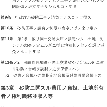
為ヲナシタル者ヲシテ其ノ工事ヲ施行シ又ハ其ノ砂
防設備ノ維持ヲナサシムルコトヲ得
第9条
行政庁ハ砂防工事ノ請負ヲナスコトヲ得ス
第10条
砂防工事ノ請負ノ制限ハ命令ヲ以テ之ヲ定ム
第11条
第2条ニ依リ国土交通大臣ノ指定シタル土地ニ対
シテハ勅令ノ定ムル所ニ従ヒ地租其ノ他ノ公課ヲ減
免スルコトヲ得
第11条ノ2
都道府県知事ハ国土交通省令ノ定ムル所ニ依
リ砂防ノ台帳ヲ調製シ之ヲ保管スベシ
○2
砂防ノ台帳ハ砂防指定地台帳及砂防設備台帳トス
第3章 砂防ニ関スル費用ノ負担、土地所有
者ノ権利義務並収入等