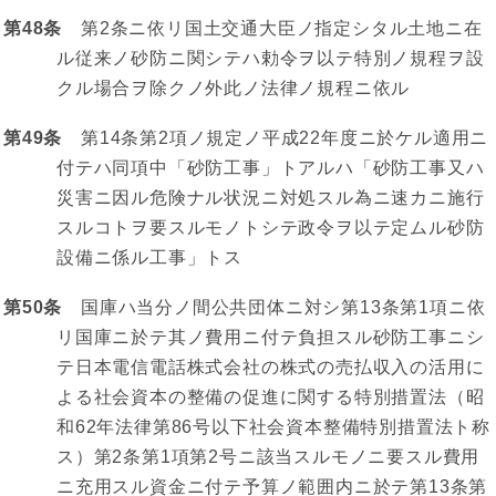
第48条
第2条ニ依リ国土交通大臣ノ指定シタル土地ニ在
ル従来ノ砂防ニ関シテハ勅令ヲ以テ特別ノ規程ヲ設
クル場合ヲ除クノ外此ノ法律ノ規程ニ依ル
第49条
第14条第2項ノ規定ノ平成22年度ニ於ケル適用ニ
付テハ同項中「砂防工事」トアルハ「砂防工事又ハ
災害ニ因ル危険ナル状況ニ対処スル為ニ速カニ施行
スルコトヲ要スルモノトシテ政令ヲ以テ定ムル砂防
設備ニ係ル工事」トス
第50条
国庫ハ当分ノ間公共団体ニ対シ第13条第1項ニ依
リ国庫ニ於テ其ノ費用ニ付テ負担スル砂防工事ニシ
テ日本電信電話株式会社の株式の売払収入の活用に
よる社会資本の整備の促進に関する特別措置法（昭
和62年法律第86号以下社会資本整備特別措置法ト称
ス）第2条第1項第2号ニ該当スルモノニ要スル費用
ニ充用スル資金ニ付テ予算ノ範囲内ニ於テ第13条第