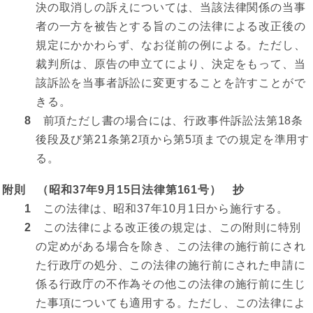
決の取消しの訴えについては、当該法律関係の当事
者の一方を被告とする旨のこの法律による改正後の
規定にかかわらず、なお従前の例による。ただし、
裁判所は、原告の申立てにより、決定をもって、当
該訴訟を当事者訴訟に変更することを許すことがで
きる。
8
前項ただし書の場合には、行政事件訴訟法第18条
後段及び第21条第2項から第5項までの規定を準用す
る。
附則 （昭和37年9月15日法律第161号） 抄
1
この法律は、昭和37年10月1日から施行する。
2
この法律による改正後の規定は、この附則に特別
の定めがある場合を除き、この法律の施行前にされ
た行政庁の処分、この法律の施行前にされた申請に
係る行政庁の不作為その他この法律の施行前に生じ
た事項についても適用する。ただし、この法律によ