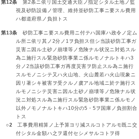
第12条
第2条ニ依リ国土交通大臣ノ指定シタル土地ノ監
視及砂防設備ノ管理、維持並砂防工事ニ要スル費用
ハ都道府県ノ負担トス
第13条
砂防工事ニ要スル費用ニ付テハ国庫ハ政令ノ定ム
ル所ニ依リ其ノ2分ノ1ヲ負担ス但シ当該砂防工事ガ
災害ニ因ル土砂ノ崩壊等ノ危険ナル状況ニ対処スル
為ニ施行スル緊急砂防事業ニ係ルモノナルトキハ3
分ノ2当該砂防工事ガ再度災害ヲ防止スル為ニ施行
スルモノニシテ又ハ火山地、火山麓若ハ火山現象ニ
因リ著シキ被害ヲ受クルノ虞アル地域ニ於テ施行ス
ルモノニシテ災害ニ因ル土砂ノ崩壊等ノ危険ナル状
況ニ対処スル為ニ施行スル緊急砂防事業ニ係ルモノ
以外ノモノナルトキハ10分の5・5ヲ国庫ノ負担割合
トス
○2
工事費用精算ノ上予算ヨリ減スルコトアルモ既ニ交
付シタル金額ハ之ヲ還付セシメサルコトヲ得