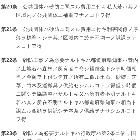
第20条
公共団体ハ砂防ニ関スル費用ニ付キ私人若ハ其ノ
区域内ノ公共団体ニ補助ヲナスコトヲ得
第21条
公共団体ハ砂防ニ関スル費用ニ付キ利害関係ノ厚
薄ヲ標準トシテ其ノ区域内ニ於テ不均一ノ賦課ヲナ
スコトヲ得
第22条
砂防工事ノ為必要ナルトキハ都道府県知事ハ管内
ノ土地若ハ森林ノ所有者ニ命シ補償金トシテ時価相
当ノ金額ヲ下付シテ其ノ所有ニ係ル土石、砂礫、芝
草、竹木及運搬具ヲ供給セシムルコトヲ得但シ時価
ニ関シテ協議整ハサルトキ又ハ所有者不明ナルトキ
若ハ其ノ所在不明ナルトキハ都道府県知事ハ相当ト
認ムル金額ヲ供託シテ本条ノ供給ヲナサシムルコト
ヲ得
第23条
砂防ノ為必要ナルトキハ行政庁ハ第2条ニ依リ国