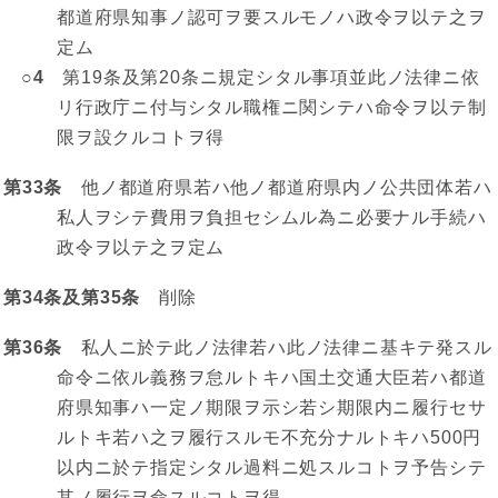
都道府県知事ノ認可ヲ要スルモノハ政令ヲ以テ之ヲ
定ム
○4
第19条及第20条ニ規定シタル事項並此ノ法律ニ依
リ行政庁ニ付与シタル職権ニ関シテハ命令ヲ以テ制
限ヲ設クルコトヲ得
第33条
他ノ都道府県若ハ他ノ都道府県内ノ公共団体若ハ
私人ヲシテ費用ヲ負担セシムル為ニ必要ナル手続ハ
政令ヲ以テ之ヲ定ム
第34条及第35条
削除
第36条
私人ニ於テ此ノ法律若ハ此ノ法律ニ基キテ発スル
命令ニ依ル義務ヲ怠ルトキハ国土交通大臣若ハ都道
府県知事ハ一定ノ期限ヲ示シ若シ期限内ニ履行セサ
ルトキ若ハ之ヲ履行スルモ不充分ナルトキハ500円
以内ニ於テ指定シタル過料ニ処スルコトヲ予告シテ
其ノ履行ヲ命スルコトヲ得