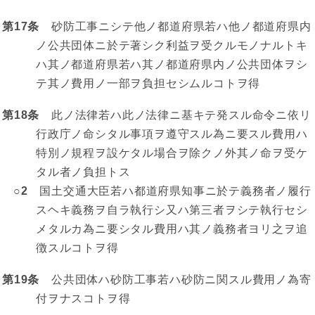
第17条
砂防工事ニシテ他ノ都道府県若ハ他ノ都道府県内
ノ公共団体ニ於テ著シク利益ヲ受クルモノナルトキ
ハ其ノ都道府県若ハ其ノ都道府県内ノ公共団体ヲシ
テ其ノ費用ノ一部ヲ負担セシムルコトヲ得
第18条
此ノ法律若ハ此ノ法律ニ基キテ発スル命令ニ依リ
行政庁ノ命シタル事項ヲ遵守スル為ニ要スル費用ハ
特別ノ規程ヲ設ケタル場合ヲ除クノ外其ノ命ヲ受ケ
タル者ノ負担トス
○2
国土交通大臣若ハ都道府県知事ニ於テ義務者ノ履行
スヘキ義務ヲ自ラ執行シ又ハ第三者ヲシテ執行セシ
メタルカ為ニ要シタル費用ハ其ノ義務者ヨリ之ヲ追
徴スルコトヲ得
第19条
公共団体ハ砂防工事若ハ砂防ニ関スル費用ノ為寄
付ヲナスコトヲ得