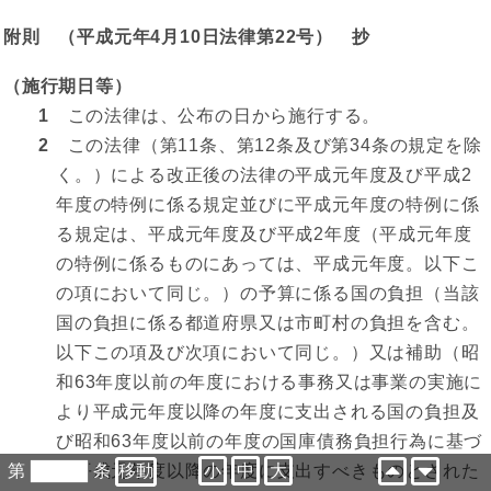
附則 （平成元年4月10日法律第22号） 抄
（施行期日等）
1
この法律は、公布の日から施行する。
2
この法律（第11条、第12条及び第34条の規定を除
く。）による改正後の法律の平成元年度及び平成2
年度の特例に係る規定並びに平成元年度の特例に係
る規定は、平成元年度及び平成2年度（平成元年度
の特例に係るものにあっては、平成元年度。以下こ
の項において同じ。）の予算に係る国の負担（当該
国の負担に係る都道府県又は市町村の負担を含む。
以下この項及び次項において同じ。）又は補助（昭
和63年度以前の年度における事務又は事業の実施に
より平成元年度以降の年度に支出される国の負担及
び昭和63年度以前の年度の国庫債務負担行為に基づ
第
条
小
中
大
き平成元年度以降の年度に支出すべきものとされた