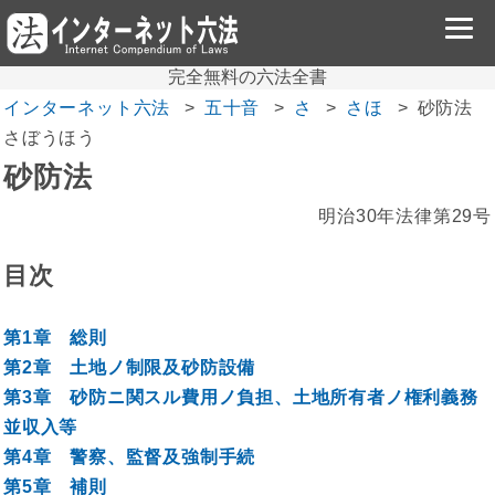
完全無料の六法全書
インターネット六法
五十音
さ
さほ
砂防法
さぼうほう
砂防法
明治30年法律第29号
目次
第1章 総則
第2章 土地ノ制限及砂防設備
第3章 砂防ニ関スル費用ノ負担、土地所有者ノ権利義務
並収入等
第4章 警察、監督及強制手続
第5章 補則