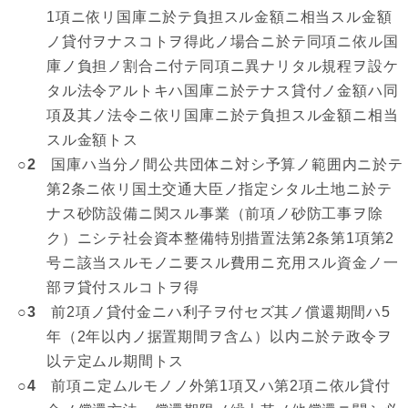
1項ニ依リ国庫ニ於テ負担スル金額ニ相当スル金額
ノ貸付ヲナスコトヲ得此ノ場合ニ於テ同項ニ依ル国
庫ノ負担ノ割合ニ付テ同項ニ異ナリタル規程ヲ設ケ
タル法令アルトキハ国庫ニ於テナス貸付ノ金額ハ同
項及其ノ法令ニ依リ国庫ニ於テ負担スル金額ニ相当
スル金額トス
○2
国庫ハ当分ノ間公共団体ニ対シ予算ノ範囲内ニ於テ
第2条ニ依リ国土交通大臣ノ指定シタル土地ニ於テ
ナス砂防設備ニ関スル事業（前項ノ砂防工事ヲ除
ク）ニシテ社会資本整備特別措置法第2条第1項第2
号ニ該当スルモノニ要スル費用ニ充用スル資金ノ一
部ヲ貸付スルコトヲ得
○3
前2項ノ貸付金ニハ利子ヲ付セズ其ノ償還期間ハ5
年（2年以内ノ据置期間ヲ含ム）以内ニ於テ政令ヲ
以テ定ムル期間トス
○4
前項ニ定ムルモノノ外第1項又ハ第2項ニ依ル貸付