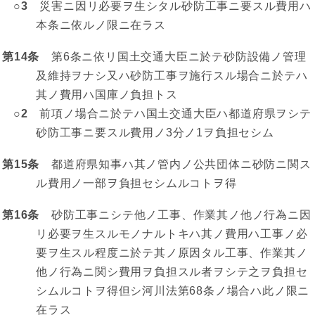
○3
災害ニ因リ必要ヲ生シタル砂防工事ニ要スル費用ハ
本条ニ依ルノ限ニ在ラス
第14条
第6条ニ依リ国土交通大臣ニ於テ砂防設備ノ管理
及維持ヲナシ又ハ砂防工事ヲ施行スル場合ニ於テハ
其ノ費用ハ国庫ノ負担トス
○2
前項ノ場合ニ於テハ国土交通大臣ハ都道府県ヲシテ
砂防工事ニ要スル費用ノ3分ノ1ヲ負担セシム
第15条
都道府県知事ハ其ノ管内ノ公共団体ニ砂防ニ関ス
ル費用ノ一部ヲ負担セシムルコトヲ得
第16条
砂防工事ニシテ他ノ工事、作業其ノ他ノ行為ニ因
リ必要ヲ生スルモノナルトキハ其ノ費用ハ工事ノ必
要ヲ生スル程度ニ於テ其ノ原因タル工事、作業其ノ
他ノ行為ニ関シ費用ヲ負担スル者ヲシテ之ヲ負担セ
シムルコトヲ得但シ河川法第68条ノ場合ハ此ノ限ニ
在ラス