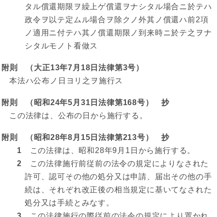
タル償還期限ヲ繰上ゲ償還ヲナシタル場合ニ於テハ
政令ヲ以テ定ムル場合ヲ除クノ外其ノ償還ハ前2項
ノ適用ニ付テハ其ノ償還期限ノ到来時ニ於テ之ヲナ
シタルモノト看做ス
附則 （大正13年7月18日法律第3号）
本法ハ公布ノ日ヨリ之ヲ施行ス
附則 （昭和24年5月31日法律第168号） 抄
この法律は、公布の日から施行する。
附則 （昭和28年8月15日法律第213号） 抄
1
この法律は、昭和28年9月1日から施行する。
2
この法律施行前従前の法令の規定によりなされた
許可、認可その他の処分又は申請、届出その他の手
続は、それぞれ改正後の相当規定に基いてなされた
処分又は手続とみなす。
3
この法律施行の際従前の法令の規定により置かれ