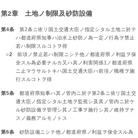
第2章 土地ノ制限及砂防設備
第4条
第2条ニ依リ国土交通大臣ノ指定シタル土地ニ於テ
ハ都道府県知事ハ治水上砂防ノ為一定ノ行為ヲ禁止
若ハ制限スルコトヲ得
○2
前項ノ禁止若ハ制限ニシテ他ノ都道府県ノ利益ヲ保
全スル為必要ナルカ又ハ其ノ利害関係1ノ都道府県
ニ止マラサルトキハ国土交通大臣ハ前項ノ職権ヲ施
行スルコトヲ得
第5条
都道府県知事ハ其ノ管内ニ於テ第2条ニ依リ国土交
通大臣ノ指定シタル土地ヲ監視シ及其ノ管内ニ於ケ
ル砂防設備ヲ管理シ其ノ工事ヲ施行シ其ノ維持ヲナ
スノ義務アルモノトス
第6条
砂防設備ニシテ他ノ都道府県ノ利益ヲ保全スル為