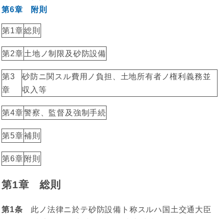
第6章 附則
第1章
総則
第2章
土地ノ制限及砂防設備
第3
砂防ニ関スル費用ノ負担、土地所有者ノ権利義務並
章
収入等
第4章
警察、監督及強制手続
第5章
補則
第6章
附則
第1章 総則
第1条
此ノ法律ニ於テ砂防設備ト称スルハ国土交通大臣