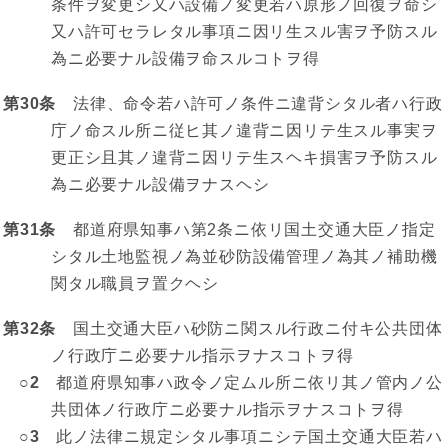
条件ヲ変更シ又ハ設備ノ変更若ハ原形ノ回復ヲ命シ
又ハ許可セラレタル事項ニ因リ生スル害ヲ予防スル
為ニ必要ナル設備ヲ命スルコトヲ得
第30条
法律、命令若ハ許可ノ条件ニ違背シタル者ハ行政
庁ノ命スル所ニ従ヒ其ノ違背ニ因リテ生スル事実ヲ
更正シ且其ノ違背ニ因リテ生スヘキ損害ヲ予防スル
為ニ必要ナル設備ヲナスヘシ
第31条
都道府県知事ハ第2条ニ依リ国土交通大臣ノ指定
シタル土地監視ノ為並砂防設備管理ノ為其ノ補助機
関タル職員ヲ置クヘシ
第32条
国土交通大臣ハ砂防ニ関スル行政ニ付キ公共団体
ノ行政庁ニ必要ナル指示ヲナスコトヲ得
○2
都道府県知事ハ政令ノ定ムル所ニ依リ其ノ管内ノ公
共団体ノ行政庁ニ必要ナル指示ヲナスコトヲ得
○3
此ノ法律ニ規定シタル事項ニシテ国土交通大臣若ハ