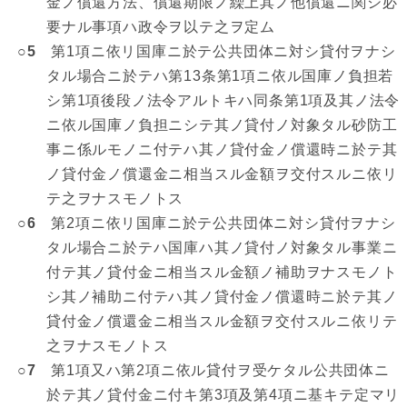
金ノ償還方法、償還期限ノ繰上其ノ他償還ニ関シ必
要ナル事項ハ政令ヲ以テ之ヲ定ム
○5
第1項ニ依リ国庫ニ於テ公共団体ニ対シ貸付ヲナシ
タル場合ニ於テハ第13条第1項ニ依ル国庫ノ負担若
シ第1項後段ノ法令アルトキハ同条第1項及其ノ法令
ニ依ル国庫ノ負担ニシテ其ノ貸付ノ対象タル砂防工
事ニ係ルモノニ付テハ其ノ貸付金ノ償還時ニ於テ其
ノ貸付金ノ償還金ニ相当スル金額ヲ交付スルニ依リ
テ之ヲナスモノトス
○6
第2項ニ依リ国庫ニ於テ公共団体ニ対シ貸付ヲナシ
タル場合ニ於テハ国庫ハ其ノ貸付ノ対象タル事業ニ
付テ其ノ貸付金ニ相当スル金額ノ補助ヲナスモノト
シ其ノ補助ニ付テハ其ノ貸付金ノ償還時ニ於テ其ノ
貸付金ノ償還金ニ相当スル金額ヲ交付スルニ依リテ
之ヲナスモノトス
○7
第1項又ハ第2項ニ依ル貸付ヲ受ケタル公共団体ニ
於テ其ノ貸付金ニ付キ第3項及第4項ニ基キテ定マリ