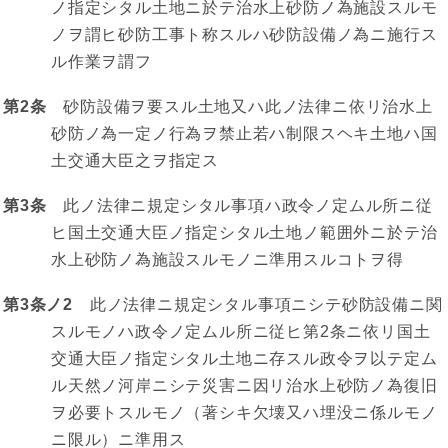
ノ指定シタル土地ニ於テ治水上砂防ノ為施設スルモ
ノヲ謂ヒ砂防工事ト称スルハ砂防設備ノ為ニ施行ス
ル作業ヲ謂フ
第2条
砂防設備ヲ要スル土地又ハ此ノ法律ニ依リ治水上
砂防ノ為一定ノ行為ヲ禁止若ハ制限スヘキ土地ハ国
土交通大臣之ヲ指定ス
第3条
此ノ法律ニ規定シタル事項ハ政令ノ定ムル所ニ従
ヒ国土交通大臣ノ指定シタル土地ノ範囲外ニ於テ治
水上砂防ノ為施設スルモノニ準用スルコトヲ得
第3条ノ2
此ノ法律ニ規定シタル事項ニシテ砂防設備ニ関
スルモノハ政令ノ定ムル所ニ従ヒ第2条ニ依リ国土
交通大臣ノ指定シタル土地ニ存スル政令ヲ以テ定ム
ル天然ノ河岸ニシテ災害ニ因リ治水上砂防ノ為復旧
ヲ必要トスルモノ（著シキ欠壊又ハ埋没ニ係ルモノ
ニ限ル）ニ準用ス