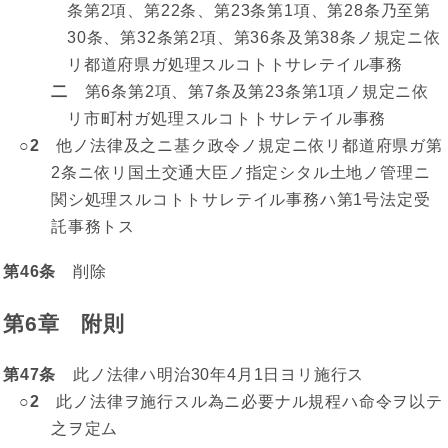
条第2項、第22条、第23条第1項、第28条乃至第
30条、第32条第2項、第36条及第38条ノ規定ニ依
リ都道府県ガ処理スルコトトサレテイル事務
二
第6条第2項、第7条及第23条第1項ノ規定ニ依
リ市町村ガ処理スルコトトサレテイル事務
○2
他ノ法律及之ニ基ク政令ノ規定ニ依リ都道府県ガ第
2条ニ依リ国土交通大臣ノ指定シタル土地ノ管理ニ
関シ処理スルコトトサレテイル事務ハ第1号法定受
託事務トス
第46条
削除
第6章 附則
第47条
此ノ法律ハ明治30年4月1日ヨリ施行ス
○2
此ノ法律ヲ施行スル為ニ必要ナル規程ハ命令ヲ以テ
之ヲ定ム