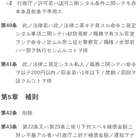
○2
行政庁ノ許可若ハ認可ニ附シタル条件ニ関シテモ亦
本条及前条ヲ準用ス
第40条
此ノ法律若ハ此ノ法律ニ基キテ発スル命令ニ規定
シタル事項ニ関シテハ砂防視察ノ職務ヲ有スル官吏
ヲシテ命令ノ定ムル所ニ従ヒ警察官ノ職権ノ全部若
ハ一部ヲ執行セシムルコトヲ得
第41条
此ノ法律ニ規定シタル私人ノ義務ニ関シテハ命令
ヲ以テ200円以内ノ罰金若ハ1年以下ノ禁錮ノ罰則ヲ
設クルコトヲ得
第5章 補則
第42条
削除
第43条
第22条又ハ第23条ニ依リ下付スベキ補償金額ニ
対シ不服アル者ハ行政庁ニ於テ補償金額ノ通知ヲナ