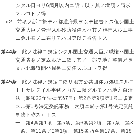
シタル日ヨリ6箇月以内ニ訴ヲ以テ其ノ増額ヲ請求
スルコトヲ得
○2
前項ノ訴ニ於テハ都道府県ヲ以テ被告トス但シ国土
交通大臣ノ管理スル砂防設備又ハ其ノ施行スル工事
ニ係ルモノニ在リテハ国ヲ以テ被告トス
第44条
此ノ法律ニ規定シタル国土交通大臣ノ職権ハ国土
交通省令ノ定ムル所ニ依リ其ノ一部ヲ地方整備局長
又ハ北海道開発局長ニ委任スルコトヲ得
第45条
此ノ法律ノ規定ニ依リ地方公共団体ガ処理スルコ
トトサレテイル事務ノ内左ニ掲グルモノハ地方自治
法（昭和22年法律第67号）第2条第9項第1号ニ規定
スル第1号法定受託事務（次項ニ於テ第1号法定受託
事務ト称ス）トス
一
第4条第1項、第5条、第6条第2項、第7条、第8
条、第11条ノ2第1項、第15条乃至第17条、第18