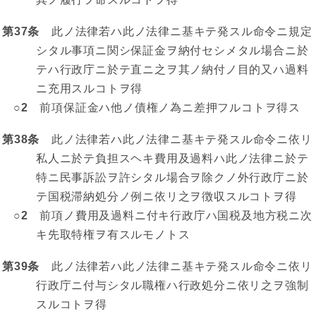
第37条
此ノ法律若ハ此ノ法律ニ基キテ発スル命令ニ規定
シタル事項ニ関シ保証金ヲ納付セシメタル場合ニ於
テハ行政庁ニ於テ直ニ之ヲ其ノ納付ノ目的又ハ過料
ニ充用スルコトヲ得
○2
前項保証金ハ他ノ債権ノ為ニ差押フルコトヲ得ス
第38条
此ノ法律若ハ此ノ法律ニ基キテ発スル命令ニ依リ
私人ニ於テ負担スヘキ費用及過料ハ此ノ法律ニ於テ
特ニ民事訴訟ヲ許シタル場合ヲ除クノ外行政庁ニ於
テ国税滞納処分ノ例ニ依リ之ヲ徴収スルコトヲ得
○2
前項ノ費用及過料ニ付キ行政庁ハ国税及地方税ニ次
キ先取特権ヲ有スルモノトス
第39条
此ノ法律若ハ此ノ法律ニ基キテ発スル命令ニ依リ
行政庁ニ付与シタル職権ハ行政処分ニ依リ之ヲ強制
スルコトヲ得