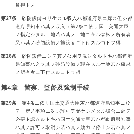
負担トス
第27条
砂防設備ヨリ生スル収入ハ都道府県ニ帰ス但シ都
道府県知事ハ其ノ収入ヲ第2条ニ依リ国土交通大臣
ノ指定シタル土地若ハ其ノ土地ニ在ル森林ノ所有者
又ハ其ノ砂防設備ノ施設者ニ下付スルコトヲ得
第28条
砂防設備ニシテ其ノ公用ヲ廃シタルトキハ都道府
県知事ハ之ヲ其ノ砂防設備ノ現在スル土地若ハ森林
ノ所有者ニ下付スルコトヲ得
第4章 警察、監督及強制手続
第29条
第4条ニ依リ国土交通大臣若ハ都道府県知事ニ於
テ一定ノ事項ニ対シ許可ヲ受ケシメタル場合ニ於テ
必要ト認ムルトキハ国土交通大臣若ハ都道府県知事
ハ其ノ許可ヲ取消シ若ハ其ノ効力ヲ停止シ若ハ其ノ