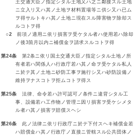
土交通大臣ノ指定シタル土地又ハ之ニ鄰接スル土地
ニ立入リ又ハ其ノ土地ヲ材料置場等ニ供シ又ハ已ム
ヲ得サルトキハ其ノ土地ニ現在スル障害物ヲ除却ス
ルコトヲ得
○2
前項ノ適用ニ依リ損害ヲ受ケタル者ハ使用若ハ除却
ノ後3箇月以内ニ補償金ヲ請求スルコトヲ得
第24条
第2条ニ依リ国土交通大臣ノ指定シタル土地ノ所
有者若ハ関係人ハ行政庁若ハ其ノ命ヲ受ケタル私人
ニ於テ其ノ土地ニ砂防工事ヲ施行シ又ハ砂防設備ノ
維持ヲナスコトヲ拒ムコトヲ得ス
第25条
法律、命令若ハ許可認可ノ条件ニ違背シタル工
事、設備若ハ工作物ノ管理ニ因リ損害ヲ受ケシメタ
ル者ハ其ノ損害ヲ賠償スヘシ
第26条
此ノ法律ニ依リ行政庁ニ於テ下付スヘキ補償金若
ハ賠償金ハ其ノ行政庁ノ直接ニ管轄スル公共団体ノ