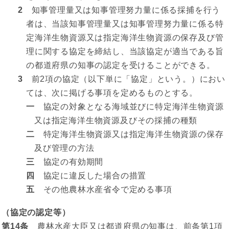
2
知事管理量又は知事管理努力量に係る採捕を行う
者は、当該知事管理量又は知事管理努力量に係る特
定海洋生物資源又は指定海洋生物資源の保存及び管
理に関する協定を締結し、当該協定が適当である旨
の都道府県の知事の認定を受けることができる。
3
前2項の協定（以下単に「協定」という。）におい
ては、次に掲げる事項を定めるものとする。
一
協定の対象となる海域並びに特定海洋生物資源
又は指定海洋生物資源及びその採捕の種類
二
特定海洋生物資源又は指定海洋生物資源の保存
及び管理の方法
三
協定の有効期間
四
協定に違反した場合の措置
五
その他農林水産省令で定める事項
（協定の認定等）
第14条
農林水産大臣又は都道府県の知事は、前条第1項