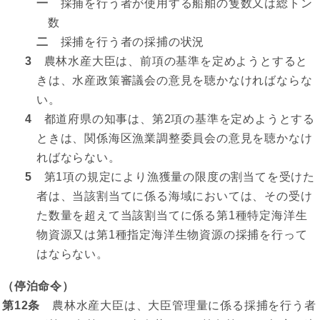
一
採捕を行う者が使用する船舶の隻数又は総トン
数
二
採捕を行う者の採捕の状況
3
農林水産大臣は、前項の基準を定めようとすると
きは、水産政策審議会の意見を聴かなければならな
い。
4
都道府県の知事は、第2項の基準を定めようとする
ときは、関係海区漁業調整委員会の意見を聴かなけ
ればならない。
5
第1項の規定により漁獲量の限度の割当てを受けた
者は、当該割当てに係る海域においては、その受け
た数量を超えて当該割当てに係る第1種特定海洋生
物資源又は第1種指定海洋生物資源の採捕を行って
はならない。
（停泊命令）
第12条
農林水産大臣は、大臣管理量に係る採捕を行う者