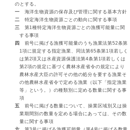
のとする。
一
海洋生物資源の保存及び管理に関する基本方針
二
特定海洋生物資源ごとの動向に関する事項
三
第1種特定海洋生物資源ごとの漁獲可能量に関
する事項
四
前号に掲げる漁獲可能量のうち漁業法第52条第
1項に規定する指定漁業、同法第65条第1項若しく
は第2項又は水産資源保護法第4条第1項若しくは
第2項の規定に基づく農林水産省令の規定により
農林水産大臣の許可その他の処分を要する漁業そ
の他農林水産省令で定める漁業（以下「指定漁業
等」という。）の種類別に定める数量に関する事
項
五
前号に掲げる数量について、操業区域別又は操
業期間別の数量を定める場合にあっては、その数
量に関する事項
六
第3号に掲げる漁獲可能量（第4号に掲げる数量