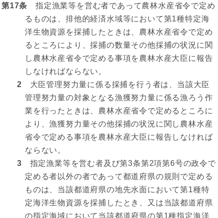
第17条
指定漁業等を営む者であって農林水産省令で定め
るものは、排他的経済水域等において第1種特定海
洋生物資源を採捕したときは、農林水産省令で定め
るところにより、採捕の数量その他採捕の状況に関
し農林水産省令で定める事項を農林水産大臣に報告
しなければならない。
2
大臣管理努力量に係る採捕を行う者は、当該大臣
管理努力量の対象となる漁獲努力量に係る漁ろう作
業を行ったときは、農林水産省令で定めるところに
より、漁獲努力量その他採捕の状況に関し農林水産
省令で定める事項を農林水産大臣に報告しなければ
ならない。
3
指定漁業等を営む者及び第3条第2項第6号の政令で
定める者以外の者であって都道府県の規則で定める
ものは、当該都道府県の地先水面において第1種特
定海洋生物資源を採捕したとき、又は当該都道府県
の指定海域において当該都道府県の第1種指定海洋