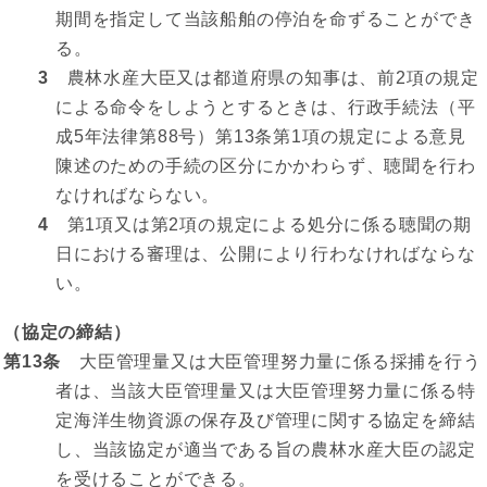
期間を指定して当該船舶の停泊を命ずることができ
る。
3
農林水産大臣又は都道府県の知事は、前2項の規定
による命令をしようとするときは、行政手続法（平
成5年法律第88号）第13条第1項の規定による意見
陳述のための手続の区分にかかわらず、聴聞を行わ
なければならない。
4
第1項又は第2項の規定による処分に係る聴聞の期
日における審理は、公開により行わなければならな
い。
（協定の締結）
第13条
大臣管理量又は大臣管理努力量に係る採捕を行う
者は、当該大臣管理量又は大臣管理努力量に係る特
定海洋生物資源の保存及び管理に関する協定を締結
し、当該協定が適当である旨の農林水産大臣の認定
を受けることができる。