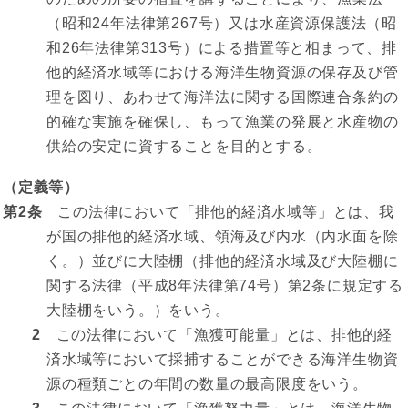
（昭和24年法律第267号）又は水産資源保護法（昭
和26年法律第313号）による措置等と相まって、排
他的経済水域等における海洋生物資源の保存及び管
理を図り、あわせて海洋法に関する国際連合条約の
的確な実施を確保し、もって漁業の発展と水産物の
供給の安定に資することを目的とする。
（定義等）
第2条
この法律において「排他的経済水域等」とは、我
が国の排他的経済水域、領海及び内水（内水面を除
く。）並びに大陸棚（排他的経済水域及び大陸棚に
関する法律（平成8年法律第74号）第2条に規定する
大陸棚をいう。）をいう。
2
この法律において「漁獲可能量」とは、排他的経
済水域等において採捕することができる海洋生物資
源の種類ごとの年間の数量の最高限度をいう。