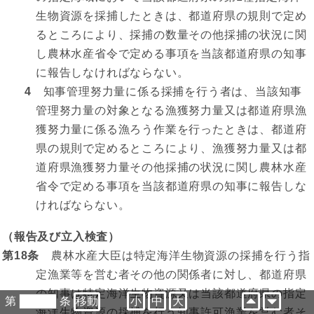
生物資源を採捕したときは、都道府県の規則で定め
るところにより、採捕の数量その他採捕の状況に関
し農林水産省令で定める事項を当該都道府県の知事
に報告しなければならない。
4
知事管理努力量に係る採捕を行う者は、当該知事
管理努力量の対象となる漁獲努力量又は都道府県漁
獲努力量に係る漁ろう作業を行ったときは、都道府
県の規則で定めるところにより、漁獲努力量又は都
道府県漁獲努力量その他採捕の状況に関し農林水産
省令で定める事項を当該都道府県の知事に報告しな
ければならない。
（報告及び立入検査）
第18条
農林水産大臣は特定海洋生物資源の採捕を行う指
定漁業等を営む者その他の関係者に対し、都道府県
の知事は特定海洋生物資源又は当該都道府県の指定
第
条
小
中
大
海洋生物資源の採捕を行う知事許可漁業を営む者そ