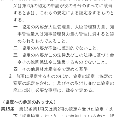
又は第2項の認定の申請が次の各号のすべてに該当
するときは、これらの規定による認定をするものと
する。
一
協定の内容が大臣管理量、大臣管理努力量、知
事管理量又は知事管理努力量の管理に資すると認
められるものであること。
二
協定の内容が不当に差別的でないこと。
三
協定の内容がこの法律及びこの法律に基づく命
令その他関係法令に違反するものでないこと。
四
その他農林水産省令で定める基準
2
前項に規定するもののほか、協定の認定（協定の
変更の認定を含む。）及びその取消し並びに協定の
廃止に関し必要な事項は、政令で定める。
（協定への参加のあっせん）
第15条
第13条第1項又は第2項の認定を受けた協定（以
下「認定協定」という。）に参加している者は、認