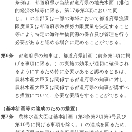
条例は、都道府県が当該都道府県の地先水面（排他
的経済水域等に限る。第17条第3項において同
じ。）の全部又は一部の海域において都道府県漁獲
限度量又は都道府県漁獲努力限度量を決定すること
等により特定の海洋生物資源の保存及び管理を行う
必要があると認める場合に定めることができる。
第6条
都道府県の知事は、都道府県計画（前条第1項に掲
げる事項に限る。）の実施の効果が適切に確保され
るようにするため特に必要があると認めるときは、
農林水産大臣又は関係する都道府県の知事に対し、
農林水産大臣又は関係する都道府県の知事が講ずべ
き措置について、必要な要請をすることができる。
（基本計画等の達成のための措置）
第7条
農林水産大臣は基本計画（第3条第2項第6号及び
第10号に掲げる事項を除く。）の達成を図るため、