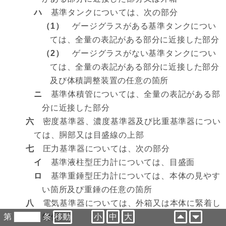
ハ
基準タンクについては、次の部分
（1）
ゲージグラスがある基準タンクについ
ては、全量の表記がある部分に近接した部分
（2）
ゲージグラスがない基準タンクについ
ては、全量の表記がある部分に近接した部分
及び体積調整装置の任意の箇所
ニ
基準体積管については、全量の表記がある部
分に近接した部分
六
密度基準器、濃度基準器及び比重基準器につい
ては、胴部又は目盛線の上部
七
圧力基準器については、次の部分
イ
基準液柱型圧力計については、目盛面
ロ
基準重錘型圧力計については、本体の見やす
い箇所及び重錘の任意の箇所
八
電気基準器については、外箱又は本体に緊着し
た物体
第
条
小
中
大