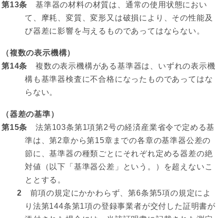
第13条
基準器の材料の材質は、通常の使用状態におい
て、摩耗、変質、変形又は破損により、その性能及
び器差に影響を与えるものであってはならない。
（複数の表示機構）
第14条
複数の表示機構がある基準器は、いずれの表示機
構も基準器検査に不合格になったものであってはな
らない。
（器差の基準）
第15条
法第103条第1項第2号の経済産業省令で定める基
準は、第2章から第15章までの各章の基準器公差の
節に、基準器の種類ごとにそれぞれ定める器差の絶
対値（以下「基準器公差」という。）を超えないこ
ととする。
2
前項の規定にかかわらず、第6条第5項の規定によ
り法第144条第1項の登録事業者が交付した証明書が