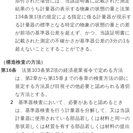
添付された場合には、当該証明書に記載された測定
結果のうち計量器の表示する物象の状態の量と法第
134条第1項の規定による指定に係る計量器が現示す
る計量器の標準となる特定の物象の状態の量との差
が前項の基準器公差を超えず、かつ、当該証明書に
記載された測定の不確かさが基準器公差の3分の1を
超えないこととすることができる。
（構造検査の方法）
第16条
法第103条第2項の経済産業省令で定める方法
は、第2章から第15章までの各章の検査方法の節に
規定する方法及び目視その他必要と認められる適切
な方法とする。
2
基準器検査において、必要があると認めるとき
は、基準器検査を行う計量器を分解して、又は当該
計量器に使用されている部品若しくは材料と同一の
形状若しくは材質を有する部品若しくは材料の提出