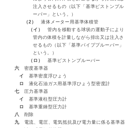
注入させるもの（以下「基準ピストンプル
ーバー」という。）
（2）
液体メーター用基準体積管
（イ）
管内を移動する球状の運動子により
管内の体積を計量しながら排出又は注入さ
せるもの（以下「基準パイププルーバー」
という。）
（ロ）
基準ピストンプルーバー
六
密度基準器
イ
基準密度浮ひょう
ロ
液化石油ガス用基準浮ひょう型密度計
七
圧力基準器
イ
基準液柱型圧力計
ロ
基準重錘型圧力計
八
削除
九
電流、電圧、電気抵抗及び電力量に係る基準器