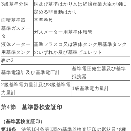
3級基準分銅
銅及び基準はかり又は経済産業大臣が別に
定める非自動はかり
面積基準器
基準巻尺
基準ガスメー
ガスメーター用基準体積管
ター
液体メーター
基準フラスコ又は液体タンク用基準タンク
用基準タンク
のいずれか及び基準ビュレット
表の2
基準電圧発生器及び基準
基準電流計及び基準電圧計
抵抗器
2級基準電力量計及び3級基準電
1級基準電力量計
力量計
第4節 基準器検査証印
（基準器検査証印）
第19条
法第104条第1項の基準器検査証印の形状及び種