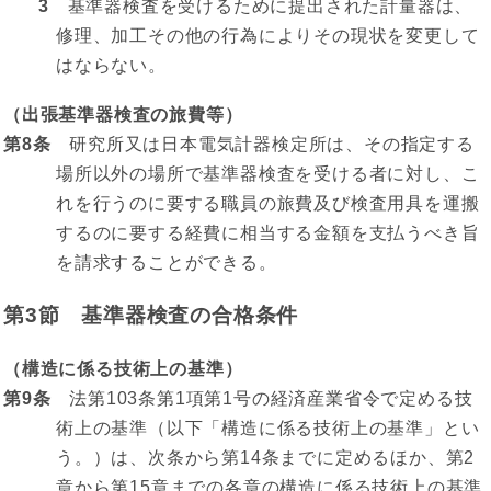
3
基準器検査を受けるために提出された計量器は、
修理、加工その他の行為によりその現状を変更して
はならない。
（出張基準器検査の旅費等）
第8条
研究所又は日本電気計器検定所は、その指定する
場所以外の場所で基準器検査を受ける者に対し、こ
れを行うのに要する職員の旅費及び検査用具を運搬
するのに要する経費に相当する金額を支払うべき旨
を請求することができる。
第3節 基準器検査の合格条件
（構造に係る技術上の基準）
第9条
法第103条第1項第1号の経済産業省令で定める技
術上の基準（以下「構造に係る技術上の基準」とい
う。）は、次条から第14条までに定めるほか、第2
章から第15章までの各章の構造に係る技術上の基準