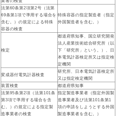
業者の検査
法第60条第2項第2号（法第
69条第1項で準用する場合を
特殊容器の指定製造者（指定
含む。）の規定による特殊
外国製造者を含む。）
容器の検査
都道府県知事、国立研究開発
法人産業技術総合研究所（以
検定
下「研究所」という。）、日
本電気計器検定所又は指定検
定機関
研究所、日本電気計器検定所
変成器付電気計器検査
又は指定検定機関
装置検査
都道府県知事
法第95条第2項（法第101条
指定製造事業者（指定外国製
第3項で準用する場合を含
造事業者及び法第101条第1
む。）の規定による指定製
項の申請をしようとする外国
造事業者の検査
製造事業者を含む。）