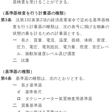
器検査を受けることができる。
（基準器検査を行う計量器の種類）
第3条
法第102条第2項の経済産業省令で定める基準器検
査を行う計量器の種類は、次の各号に掲げる物象の
状態の量を計るための計量器とする。
一
長さ、質量、電流、温度、面積、体積、密度、
圧力、電圧、電気抵抗、電力量、照度、音圧レベ
ル、振動加速度レベル及び濃度
二
比重
（基準器の種類）
第4条
基準器の種類は、次のとおりとする。
一
長さ基準器
イ
基準巻尺
ロ
タクシーメーター装置検査用基準器
二
質量基準器