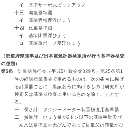
イ
基準サーボ式ピックアップ
十三
濃度基準器
イ
基準酒精度浮ひょう
十四
比重基準器
イ
基準比重浮ひょう
ロ
基準重ボーメ度浮ひょう
（都道府県知事及び日本電気計器検定所が行う基準器検査
の種類）
第5条
計量法施行令（平成5年政令第329号）第25条第1
号の経済産業省令で定めるものは、次の各号に掲げ
る計量器ごとに、当該各号に掲げるもの（研究所が
検定又は基準器検査に用いるものを除く。）とす
る。
一
長さ計 タクシーメーター装置検査用基準器
二
質量計 ひょう量が2トン以下の基準手動天び
ん又は基準直示天びんであって目量又は感量がひ