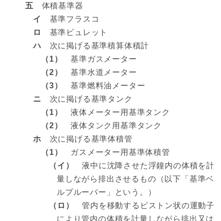
五
体積基準器
イ
基準フラスコ
ロ
基準ビュレット
ハ
次に掲げる基準積算体積計
（1）
基準ガスメーター
（2）
基準水道メーター
（3）
基準燃料油メーター
ニ
次に掲げる基準タンク
（1）
液体メーター用基準タンク
（2）
液体タンク用基準タンク
ホ
次に掲げる基準体積管
（1）
ガスメーター用基準体積管
（イ）
液中に沈降させた浮鐘内の体積を計
量しながら排出させるもの（以下「基準ベ
ルプルーバー」という。）
（ロ）
管内を移動するピストン状の運動子
により管内の体積を計量しながら排出又は