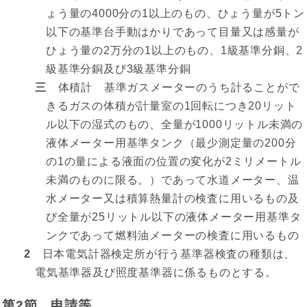
ょう量の4000分の1以上のもの、ひょう量が5トン
以下の基準台手動はかりであって目量又は感量が
ひょう量の2万分の1以上のもの、1級基準分銅、2
級基準分銅及び3級基準分銅
三
体積計 基準ガスメーターのうち計ることがで
きるガスの体積が計量室の1回転につき20リット
ル以下の湿式のもの、全量が1000リットル未満の
液体メーター用基準タンク（最少測定量の200分
の1の量による液面の位置の変化が2ミリメートル
未満のものに限る。）であって水道メーター、温
水メーター又は積算熱量計の検査に用いるもの及
び全量が25リットル以下の液体メーター用基準タ
ンクであって燃料油メーターの検査に用いるもの
2
日本電気計器検定所が行う基準器検査の種類は、
電気基準器及び照度基準器に係るものとする。
第2節 申請等