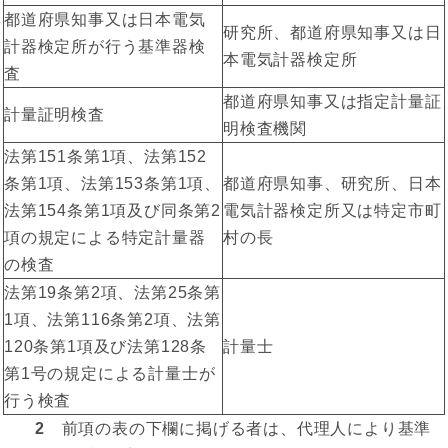
都道府県知事又は日本電気
研究所、都道府県知事又は日
計器検定所が行う基準器検
本電気計器検定所
査
都道府県知事又は指定計量証
計量証明検査
明検査機関
法第151条第1項、法第152
条第1項、法第153条第1項、
都道府県知事、研究所、日本
法第154条第1項及び同条第2
電気計器検定所又は特定市町
項の規定による特定計量器
村の長
の検査
法第19条第2項、法第25条第
1項、法第116条第2項、法第
120条第1項及び法第128条
計量士
第1号の規定による計量士が
行う検査
2
前項の表の下欄に掲げる者は、代理人により基準