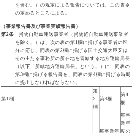
を含む。）の規定による報告については、この省令
の定めるところによる。
（事業報告書及び事業実績報告書）
第2条
貨物自動車運送事業者（貨物軽自動車運送事業者
を除く。）は、次の表の第1欄に掲げる事業者の区
分に応じ、同表の第2欄に掲げる国土交通大臣又は
その主たる事務所の所在地を管轄する地方運輸局長
（以下「所轄地方運輸局長」という。）に、同表の
第3欄に掲げる報告書を、同表の第4欄に掲げる時期
に提出しなければならない。
第
第4
第1欄
2
第3欄
欄
欄
毎事
業年
毎事業年
度の