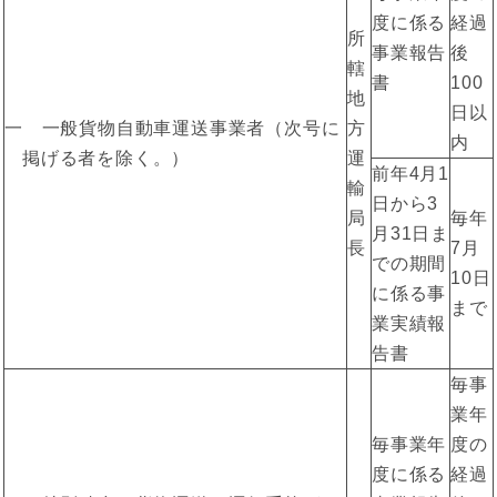
度に係る
経過
所
事業報告
後
轄
書
100
地
日以
一 一般貨物自動車運送事業者（次号に
方
内
掲げる者を除く。）
運
前年4月1
輸
日から3
局
毎年
月31日ま
長
7月
での期間
10日
に係る事
まで
業実績報
告書
毎事
業年
毎事業年
度の
度に係る
経過