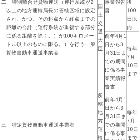
二 特別積合せ貨物運送（運行系統が2
事業報告
後
国
以上の地方運輸局長の管轄区域に設定
書
100
土
され、かつ、その起点から終点までの
日以
交
距離の合計（運行系統が重複する部分
内
通
に係る距離を除く。）が100キロメー
前年4月1
大
トル以上のものに限る。）を行う一般
日から3
臣
毎年
貨物自動車運送事業者
月31日ま
7月
での期間
10日
に係る事
まで
業実績報
告書
所
前年4月1
轄
日から3
地
毎年
月31日ま
方
7月
三 特定貨物自動車運送事業者
での期間
運
10日
に係る事
輸
まで