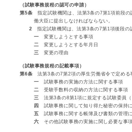
（試験事務規程の認可の申請）
第5条
指定試験機関は、法第3条の7第1項前段の
働大臣に提出しなければならない。
2
指定試験機関は、法第3条の7第1項後段の
一
変更しようとする事項
二
変更しようとする年月日
三
変更の理由
（試験事務規程の記載事項）
第6条
法第3条の7第2項の厚生労働省令で定める
一
試験事務の実施の方法に関する事項
二
受験手数料の収納の方法に関する事項
三
法第3条の8第1項に規定する試験委員
四
試験事務に関して知り得た秘密の保持に
五
試験事務に関する帳簿及び書類の管理に
六
その他試験事務の実施に関し必要な事