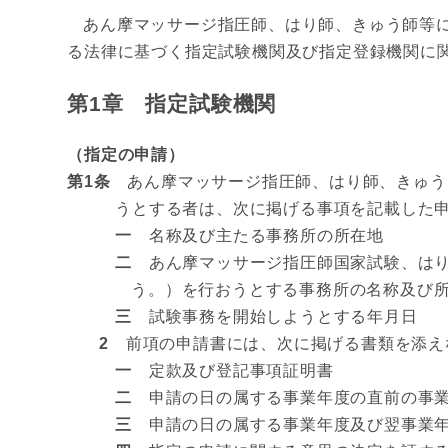
あん摩マッサージ指圧師、はり師、きゅう師等に
る法律に基づく指定試験機関及び指定登録機関に
第1章 指定試験機関
（指定の申請）
第1条
あん摩マッサージ指圧師、はり師、きゅう師
うとする者は、次に掲げる事項を記載した
一
名称及び主たる事務所の所在地
二
あん摩マッサージ指圧師国家試験、はり
う。）を行おうとする事務所の名称及び
三
試験事務を開始しようとする年月日
2
前項の申請書には、次に掲げる書類を添え
一
定款及び登記事項証明書
二
申請の日の属する事業年度の直前の事業
三
申請の日の属する事業年度及び翌事業年