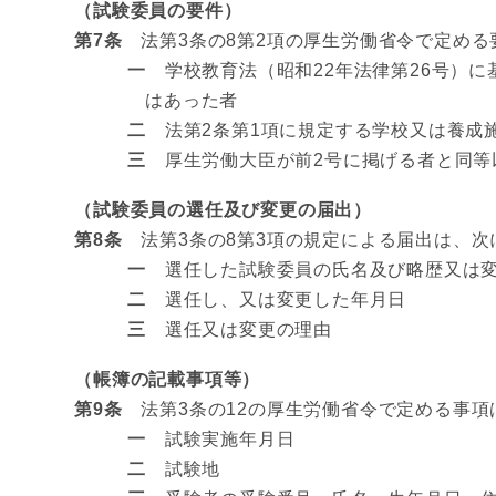
（試験委員の要件）
第7条
法第3条の8第2項の厚生労働省令で定める
一
学校教育法（昭和22年法律第26号）
はあった者
二
法第2条第1項に規定する学校又は養成
三
厚生労働大臣が前2号に掲げる者と同等
（試験委員の選任及び変更の届出）
第8条
法第3条の8第3項の規定による届出は、次
一
選任した試験委員の氏名及び略歴又は変
二
選任し、又は変更した年月日
三
選任又は変更の理由
（帳簿の記載事項等）
第9条
法第3条の12の厚生労働省令で定める事項
一
試験実施年月日
二
試験地