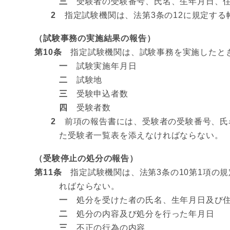
三
受験者の受験番号、氏名、生年月日、住
2
指定試験機関は、法第3条の12に規定する
（試験事務の実施結果の報告）
第10条
指定試験機関は、試験事務を実施したとき
一
試験実施年月日
二
試験地
三
受験申込者数
四
受験者数
2
前項の報告書には、受験者の受験番号、氏
た受験者一覧表を添えなければならない。
（受験停止の処分の報告）
第11条
指定試験機関は、法第3条の10第1項の
ればならない。
一
処分を受けた者の氏名、生年月日及び
二
処分の内容及び処分を行った年月日
三
不正の行為の内容