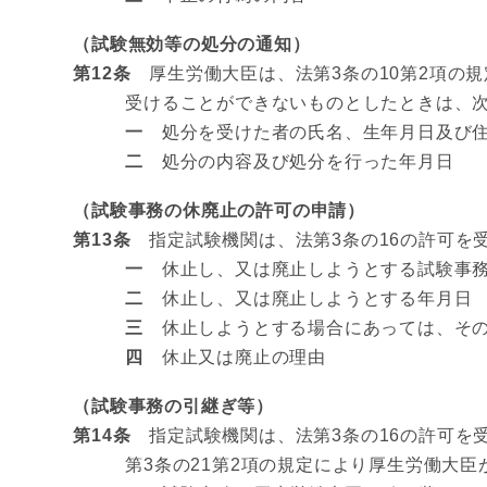
（試験無効等の処分の通知）
第12条
厚生労働大臣は、法第3条の10第2項の規
受けることができないものとしたときは、
一
処分を受けた者の氏名、生年月日及び
二
処分の内容及び処分を行った年月日
（試験事務の休廃止の許可の申請）
第13条
指定試験機関は、法第3条の16の許可を
一
休止し、又は廃止しようとする試験事
二
休止し、又は廃止しようとする年月日
三
休止しようとする場合にあっては、そ
四
休止又は廃止の理由
（試験事務の引継ぎ等）
第14条
指定試験機関は、法第3条の16の許可を
第3条の21第2項の規定により厚生労働大