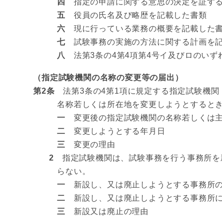
四
指定の申請に関する意思の決定を証す
五
役員の氏名及び略歴を記載した書類
六
現に行っている業務の概要を記載した
七
試験事務の実施の方法に関する計画を記
八
法第3条の4第4項第4号イ及びロのいず
（指定試験機関の名称の変更等の届出）
第2条
法第3条の4第1項に規定する指定試験機関
名称若しくは所在地を変更しようとすると
一
変更後の指定試験機関の名称若しくは主
二
変更しようとする年月日
三
変更の理由
2
指定試験機関は、試験事務を行う事務所を
らない。
一
新設し、又は廃止しようとする事務所の
二
新設し、又は廃止しようとする事務所に
三
新設又は廃止の理由