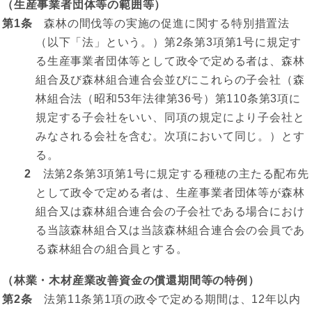
（生産事業者団体等の範囲等）
第1条
森林の間伐等の実施の促進に関する特別措置法
（以下「法」という。）第2条第3項第1号に規定す
る生産事業者団体等として政令で定める者は、森林
組合及び森林組合連合会並びにこれらの子会社（森
林組合法（昭和53年法律第36号）第110条第3項に
規定する子会社をいい、同項の規定により子会社と
みなされる会社を含む。次項において同じ。）とす
る。
2
法第2条第3項第1号に規定する種穂の主たる配布先
として政令で定める者は、生産事業者団体等が森林
組合又は森林組合連合会の子会社である場合におけ
る当該森林組合又は当該森林組合連合会の会員であ
る森林組合の組合員とする。
（林業・木材産業改善資金の償還期間等の特例）
第2条
法第11条第1項の政令で定める期間は、12年以内