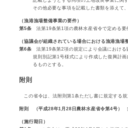
記載しようとする同項の土地改良事業に関す
その他必要な事項を記載した書類を添えて
（漁港漁場整備事業の要件）
第5条
法第19条第1項の農林水産省令で定める要
（協議会が組織されている場合における漁港漁場
第6条
法第19条第2項の規定により会議における
規則別記第1号様式により作成した復興計
るものとする。
附則
この省令は、法附則第1条ただし書に規定する規
附則 （平成28年1月28日農林水産省令第4号） 
（施行期日）