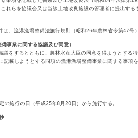
る事項を記載した書類及び土地改良法（昭和24年法律第195
、これらを協議会又は当該土地改良施設の管理者に提出する
件は、漁港漁場整備法施行規則（昭和26年農林省令第47号
整備事業に関する協議及び同意）
協議をするとともに、農林水産大臣の同意を得ようとする
画に記載しようとする同項の漁港漁場整備事業に関する事項
定の施行の日（平成25年8月20日）から施行する。
抄