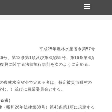
平成25年農林水産省令第57号
6号、第13条第1項及び第8項第5号、第16条第4項
の復興に関する法律施行規則を次のように定める。
号の農林水産省令で定める者は、特定被災市町村の
含む。）並びに農業委員会とする。
める者）
（昭和26年法律第88号）第43条第1項に規定する