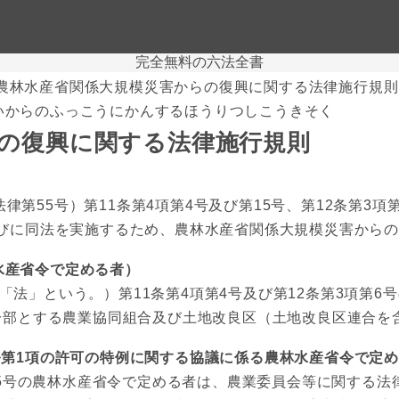
完全無料の六法全書
農林水産省関係大規模災害からの復興に関する法律施行規則
いからのふっこうにかんするほうりつしこうきそく
の復興に関する法律施行規則
第55号）第11条第4項第4号及び第15号、第12条第3項第
並びに同法を実施するため、農林水産省関係大規模災害から
水産省令で定める者）
法」という。）第11条第4項第4号及び第12条第3項第6
一部とする農業協同組合及び土地改良区（土地改良区連合を
条第1項の許可の特例に関する協議に係る農林水産省令で定
第5号の農林水産省令で定める者は、農業委員会等に関する法律