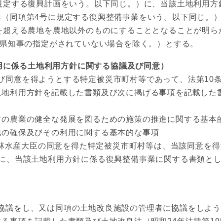
規定する復興計画をいう。以下同じ。）に、当該土地利用方針
（同項第4号に規定する復興整備事業をいう。以下同じ。）
を超える農地を農地以外のものにすることとなることが明ら
府県知事の指定がされていない場合を除く。）とする。
用に係る土地利用方針に関する協議及び同意）
び同意を得ようとする特定被災市町村等であって、法第10条
土地利用方針を記載した書類及び次に掲げる事項を記載した
の農業の健全な発展を図るための施策の推進に関する基本
の確保及びその利用に関する基本的な事項
林水産大臣の同意を得た特定被災市町村等は、当該同意を得
でに、当該土地利用方針に係る復興整備事業に関する書類と
協議をし、又は同項の土地改良施設の管理者に協議をしよ