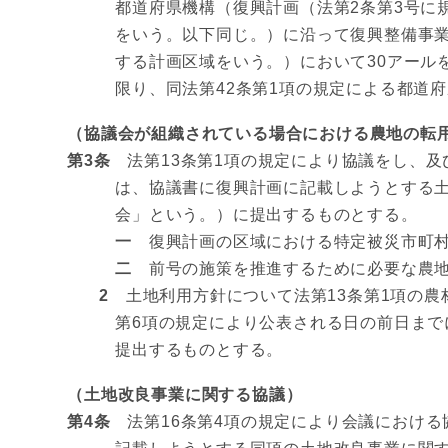
都道府県機構（復興計画（法第2条第3号に
をいう。以下同じ。）に沿って復興整備事業
する計画区域をいう。）において30アール
限り、同法第42条第1項の規定による都道
（協議会が組織されている場合における農地の転
第3条
法第13条第1項の規定により協議をし、及
は、協議書に復興計画に記載しようとする
会」という。）に提出するものとする。
一
復興計画の区域における特定被災市町村
二
前号の施策を推進するために必要な農地
2
土地利用方針について法第13条第1項の農
第6項の規定により公表される日の前日ま
提出するものとする。
（土地改良事業に関する協議）
第4条
法第16条第4項の規定により会議における