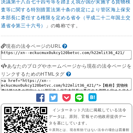
決議第千八百七十四号等を踏まえ我が国が実施する貨物検
査等に関する特別措置法第十条の規定により管区海上保安
本部長に委任する権限を定める省令（平成二十二年国土交
通省令第三十六号）
」の略称です。
現在の法令ページのURL
あなたのブログやホームページから現在の法令ページを
リンクするためのHTMLタグ
インターネット六法に掲載している法令
データは、原則、官報その他政府提供デー
タを基にしています。
※原則とは、現在有効ではない法令の場合は図書館