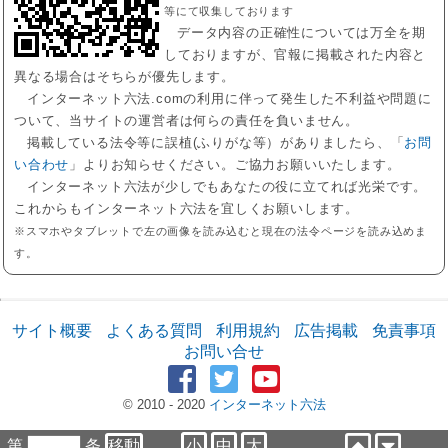
等にて収集しております
データ内容の正確性については万全を期
しておりますが、官報に掲載された内容と
異なる場合はそちらが優先します。
インターネット六法.comの利用に伴って発生した不利益や問題に
ついて、当サイトの運営者は何らの責任を負いません。
掲載している法令等に誤植(ふりがな等）がありましたら、「
お問
い合わせ
」よりお知らせください。ご協力お願いいたします。
インターネット六法が少しでもあなたの役に立てれば光栄です。
これからもインターネット六法を宜しくお願いします。
※スマホやタブレットで左の画像を読み込むと現在の法令ページを読み込めま
す。
サイト概要
よくある質問
利用規約
広告掲載
免責事項
お問い合せ
© 2010 - 2020
インターネット六法
第
条
小
中
大