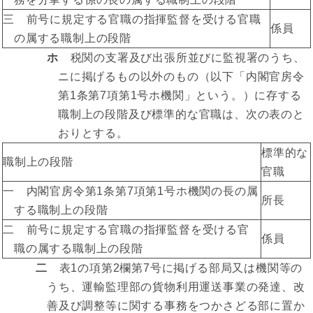
三 前号に規定する官職の指揮監督を受ける官職
係員
の属する職制上の段階
ホ
税関の支署及び出張所並びに監視署のうち、
ニに掲げるもの以外のもの（以下「内閣官房令
第1条第7項第1号ホ機関」という。）に存する
職制上の段階及び標準的な官職は、次の表のと
おりとする。
標準的な
職制上の段階
官職
一 内閣官房令第1条第7項第1号ホ機関の長の属
所長
する職制上の段階
二 前号に規定する官職の指揮監督を受ける官
係員
職の属する職制上の段階
二
表1の項第2欄第7号に掲げる部局又は機関等の
うち、運輸監理部の貨物利用運送事業の発達、改
善及び調整等に関する事務をつかさどる部に置か