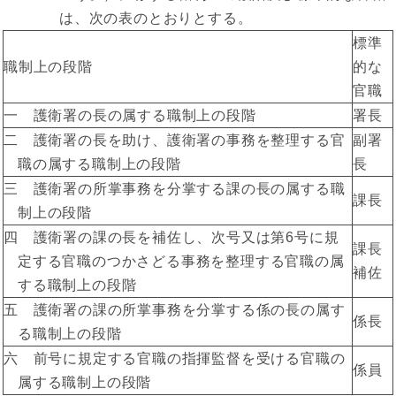
は、次の表のとおりとする。
標準
職制上の段階
的な
官職
一 護衛署の長の属する職制上の段階
署長
二 護衛署の長を助け、護衛署の事務を整理する官
副署
職の属する職制上の段階
長
三 護衛署の所掌事務を分掌する課の長の属する職
課長
制上の段階
四 護衛署の課の長を補佐し、次号又は第6号に規
課長
定する官職のつかさどる事務を整理する官職の属
補佐
する職制上の段階
五 護衛署の課の所掌事務を分掌する係の長の属す
係長
る職制上の段階
六 前号に規定する官職の指揮監督を受ける官職の
係員
属する職制上の段階