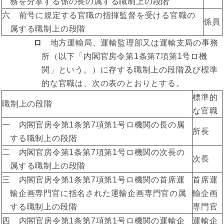
務を分掌する係の長の属する職制上の段階
六 前号に規定する官職の指揮監督を受ける官職の
係員
属する職制上の段階
ロ
地方運輸局、運輸監理部又は運輸支局の事務
所（以下「内閣官房令第1条第7項第1号ロ機
関」という。）に存する職制上の段階及び標準
的な官職は、次の表のとおりとする。
標準的
職制上の段階
な官職
一 内閣官房令第1条第7項第1号ロ機関の長の属
所長
する職制上の段階
二 内閣官房令第1条第7項第1号ロ機関の次長の
次長
属する職制上の段階
三 内閣官房令第1条第7項第1号ロ機関の首席運
首席運
輸企画専門官に指名された運輸企画専門官の属
輸企画
する職制上の段階
専門官
四 内閣官房令第1条第7項第1号ロ機関の運輸企
運輸企