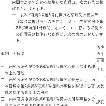
内閣官房令で定める標準的な官職は、次の各号に掲
げるとおりとする。
一
表2の項第2欄第5号に掲げる部局又は機関等
（次号に掲げるものを除く。以下「内閣官房令第
2条第6項第1号機関」という。）に存する職制上
の段階及び標準的な官職は、次の表のとおりとす
る。
標準
職制上の段階
的な
官職
一 内閣官房令第2条第6項第1号機関の長の属する職
所長
制上の段階
二 内閣官房令第2条第6項第1号機関の長を助け、内
閣官房令第2条第6項第1号機関の事務を整理する官
次長
職の属する職制上の段階
三 内閣官房令第2条第6項第1号機関の所掌事務を分
課長
掌する課の長の属する職制上の段階