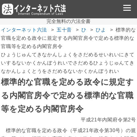
完全無料の六法全書
インターネット六法
五十音
ひ
ひよ
標準的な
官職を定める政令に規定する内閣官房令で定める標準的な
官職等を定める内閣官房令
ひょうじゅんてきなかんしょくをさだめるせいれいにきて
いするないかくかんぼうれいでさだめるひょうじゅんてき
なかんしょくとうをさだめるないかくかんぼうれい
標準的な官職を定める政令に規定す
る内閣官房令で定める標準的な官職
等を定める内閣官房令
平成21年内閣府令第2号
標準的な官職を定める政令（平成21年政令第30号）の規