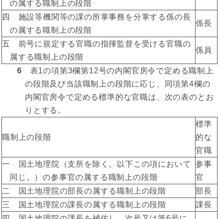
の属する職制上の段階
四 施設等機関等の課の所掌事務を分掌する係の長
係長
の属する職制上の段階
五 前号に規定する官職の指揮監督を受ける官職の
係員
属する職制上の段階
6
表1の項第3欄第12号の内閣官房令で定める職制上
の段階及び当該職制上の段階に応じ、同項第4欄の
内閣官房令で定める標準的な官職は、次の表のとお
りとする。
標準
職制上の段階
的な
官職
一 国土地理院（支所を除く。以下この項において
参事
同じ。）の参事官の属する職制上の段階
官
二 国土地理院の部長の属する職制上の段階
部長
三 国土地理院の課長の属する職制上の段階
課長
四 国土地理院の課長を補佐し、次号又は第6号に