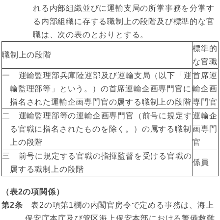
れる内部組織並びに運輸支局の所掌事務を分掌す
る内部組織に存する職制上の段階及び標準的な官
職は、次の表のとおりとする。
標準的
職制上の段階
な官職
一 運輸監理部兵庫陸運部及び運輸支局（以下「運
首席運
輸監理部等」という。）の首席運輸企画専門官に
輸企画
指名された運輸企画専門官の属する職制上の段階
専門官
二 運輸監理部等の運輸企画専門官（前号に規定す
運輸企
る官職に指名されたものを除く。）の属する職制
画専門
上の段階
官
三 前号に規定する官職の指揮監督を受ける官職の
係員
属する職制上の段階
（表2の項関係）
第2条
表2の項第1欄の内閣官房令で定める事務は、海上
保安庁本庁及び管区海上保安本部における警備救難