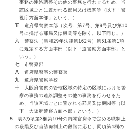
事務の連絡調整その他の事務を行わせるため、当
該区域ごとに置かれる部局又は機関等（以下「警
視庁方面本部」という。）
五
道府県警察本部（次号、第7号、第9号及び第10
号に掲げる部局又は機関等を除く。以下同じ。）
六
警察法（昭和29年法律第162号）第51条第1項
に規定する方面本部（以下「道警察方面本部」と
いう。）
七
市警察部
八
道府県警察の警察署
九
道府県警察学校
十
大阪府警察の管轄区域の特定の区域における警
察の事務の連絡調整その他の事務を行わせるた
め、当該区域ごとに置かれる部局又は機関等（以
下「大阪府警察方面本部」という。）
5
表2の項第3欄第10号の内閣官房令で定める職制上
の段階及び当該職制上の段階に応じ、同項第4欄の