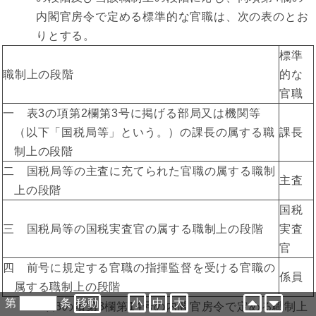
内閣官房令で定める標準的な官職は、次の表のとお
りとする。
標準
職制上の段階
的な
官職
一 表3の項第2欄第3号に掲げる部局又は機関等
（以下「国税局等」という。）の課長の属する職
課長
制上の段階
二 国税局等の主査に充てられた官職の属する職制
主査
上の段階
国税
三 国税局等の国税実査官の属する職制上の段階
実査
官
四 前号に規定する官職の指揮監督を受ける官職の
係員
属する職制上の段階
第
条
小
中
大
3
表3の項第3欄第14号の内閣官房令で定める職制上