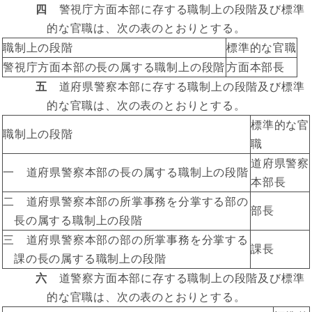
四
警視庁方面本部に存する職制上の段階及び標準
的な官職は、次の表のとおりとする。
職制上の段階
標準的な官職
警視庁方面本部の長の属する職制上の段階
方面本部長
五
道府県警察本部に存する職制上の段階及び標準
的な官職は、次の表のとおりとする。
標準的な官
職制上の段階
職
道府県警察
一 道府県警察本部の長の属する職制上の段階
本部長
二 道府県警察本部の所掌事務を分掌する部の
部長
長の属する職制上の段階
三 道府県警察本部の部の所掌事務を分掌する
課長
課の長の属する職制上の段階
六
道警察方面本部に存する職制上の段階及び標準
的な官職は、次の表のとおりとする。