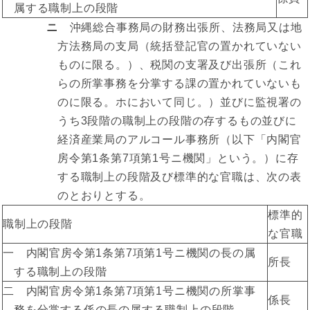
属する職制上の段階
ニ
沖縄総合事務局の財務出張所、法務局又は地
方法務局の支局（統括登記官の置かれていない
ものに限る。）、税関の支署及び出張所（これ
らの所掌事務を分掌する課の置かれていないも
のに限る。ホにおいて同じ。）並びに監視署の
うち3段階の職制上の段階の存するもの並びに
経済産業局のアルコール事務所（以下「内閣官
房令第1条第7項第1号ニ機関」という。）に存
する職制上の段階及び標準的な官職は、次の表
のとおりとする。
標準的
職制上の段階
な官職
一 内閣官房令第1条第7項第1号ニ機関の長の属
所長
する職制上の段階
二 内閣官房令第1条第7項第1号ニ機関の所掌事
係長
務を分掌する係の長の属する職制上の段階