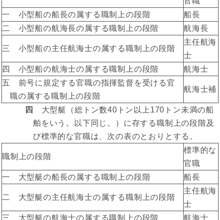
官職
一 小型船の船長の属する職制上の段階
船長
二 小型船の航海長の属する職制上の段階
航海長
主任航海
三 小型船の主任航海士の属する職制上の段階
士
四 小型船の航海士の属する職制上の段階
航海士
五 前号に規定する官職の指揮監督を受ける官
航海士補
職の属する職制上の段階
四
大型艇（総トン数40トン以上170トン未満の船
舶をいう。以下同じ。）に存する職制上の段階及
び標準的な官職は、次の表のとおりとする。
標準的な
職制上の段階
官職
一 大型艇の船長の属する職制上の段階
船長
主任航海
二 大型艇の主任航海士の属する職制上の段階
士
三 大型艇の航海士の属する職制上の段階
航海士