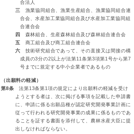
合法人
三
漁業協同組合、漁業生産組合、漁業協同組合連
合会、水産加工業協同組合及び水産加工業協同組
合連合会
四
森林組合、生産森林組合及び森林組合連合会
五
商工組合及び商工組合連合会
六
技術研究組合であって、その直接又は間接の構
成員の3分の2以上が法第11条第3項第1号から第7
号までに規定する中小企業者であるもの
（出願料の軽減）
第8条
法第13条第1項の規定により出願料の軽減を受け
ようとする者は、次に掲げる事項を記載した申請書
に、申請に係る出願品種が認定研究開発事業計画に
従って行われる研究開発事業の成果に係るものであ
ることを証する書面を添付して、農林水産大臣に提
出しなければならない。