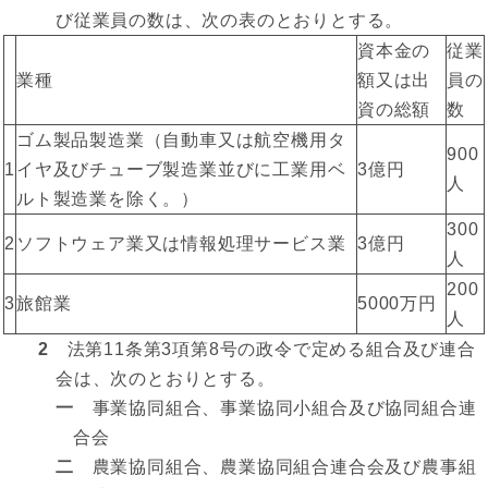
び従業員の数は、次の表のとおりとする。
資本金の
従業
業種
額又は出
員の
資の総額
数
ゴム製品製造業（自動車又は航空機用タ
900
1
イヤ及びチューブ製造業並びに工業用ベ
3億円
人
ルト製造業を除く。）
300
2
ソフトウェア業又は情報処理サービス業
3億円
人
200
3
旅館業
5000万円
人
2
法第11条第3項第8号の政令で定める組合及び連合
会は、次のとおりとする。
一
事業協同組合、事業協同小組合及び協同組合連
合会
二
農業協同組合、農業協同組合連合会及び農事組