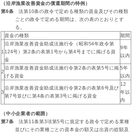
（沿岸漁業改善資金の償還期間の特例）
第6条
法第10条の政令で定める種類の資金及びその種類
ごとの政令で定める期間は、次の表のとおりとす
る。
資金の種類
期間
沿岸漁業改善資金助成法施行令（昭和54年政令第
9年
1
124号）第2条の表第1号から第4号までに掲げる資
以内
金
沿岸漁業改善資金助成法施行令第2条の表第5号に掲
5年
2
げる資金
以内
12
沿岸漁業改善資金助成法施行令第2条の表第6号及び
3
年以
第7号並びに第4条の表第3号に掲げる資金
内
（中小企業者の範囲）
第7条
法第11条第3項第5号に規定する政令で定める業種
並びにその業種ごとの資本金の額又は出資の総額及