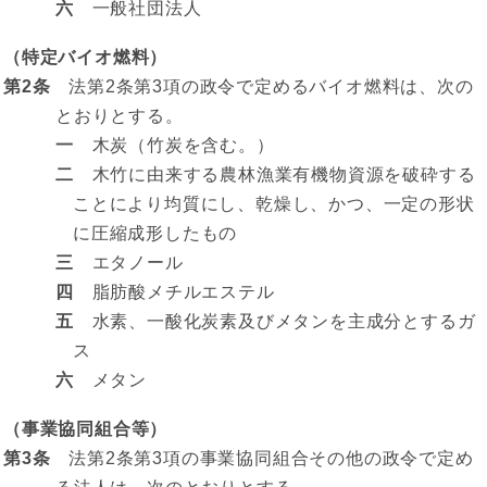
六
一般社団法人
（特定バイオ燃料）
第2条
法第2条第3項の政令で定めるバイオ燃料は、次の
とおりとする。
一
木炭（竹炭を含む。）
二
木竹に由来する農林漁業有機物資源を破砕する
ことにより均質にし、乾燥し、かつ、一定の形状
に圧縮成形したもの
三
エタノール
四
脂肪酸メチルエステル
五
水素、一酸化炭素及びメタンを主成分とするガ
ス
六
メタン
（事業協同組合等）
第3条
法第2条第3項の事業協同組合その他の政令で定め