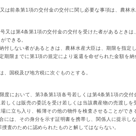
又は前条第1項の交付金の交付に関し必要な事項は、農林水
号又は第4条第1項の交付金の交付を受けた者があるときは
とができる。
納付しない者があるときは、農林水産大臣は、期限を指定し
期限までに第1項の規定により返還を命ぜられた金額を納
は、国税及び地方税に次ぐものとする。
度において、第3条第1項各号若しくは第4条第1項の交付
工若しくは販売の委託を受け若しくは当該農産物の売渡しを
業場に立ち入り、帳簿その他の物件を検査させることができ
合には、その身分を示す証明書を携帯し、関係人に提示し
罪捜査のために認められたものと解してはならない。