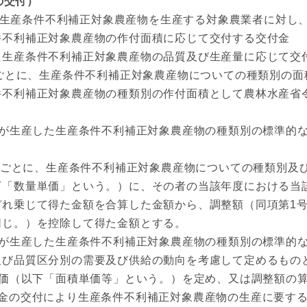
の交付）
生産条件不利補正対象農産物を生産する対象農業者に対し、
不利補正対象農産物の作付面積に応じて交付する交付金
生産条件不利補正対象農産物の品質及び生産量に応じて交
とに、生産条件不利補正対象農産物についての種類別の面
件不利補正対象農産物の種類別の作付面積として農林水産省
が生産した生産条件不利補正対象農産物の種類別の標準的な
ごとに、生産条件不利補正対象農産物についての種類別及
下「数量単価」という。）に、その者の当該年度における当
ぞれ乗じて得た金額を合算した金額から、調整額（同項第1
同じ。）を控除して得た金額とする。
が生産した生産条件不利補正対象農産物の種類別の標準的な
及び品質区分別の需要及び供給の動向を考慮して定めるもの
（以下「面積単価等」という。）を定め、又は調整額の算
付金の交付により生産条件不利補正対象農産物の生産に要す