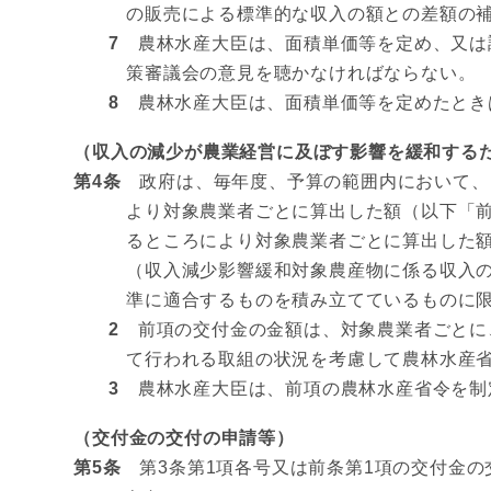
の販売による標準的な収入の額との差額の
7
農林水産大臣は、面積単価等を定め、又は調
策審議会の意見を聴かなければならない。
8
農林水産大臣は、面積単価等を定めたとき
（収入の減少が農業経営に及ぼす影響を緩和する
第4条
政府は、毎年度、予算の範囲内において、
より対象農業者ごとに算出した額（以下「
るところにより対象農業者ごとに算出した
（収入減少影響緩和対象農産物に係る収入
準に適合するものを積み立てているものに
2
前項の交付金の金額は、対象農業者ごとに
て行われる取組の状況を考慮して農林水産
3
農林水産大臣は、前項の農林水産省令を制
（交付金の交付の申請等）
第5条
第3条第1項各号又は前条第1項の交付金の