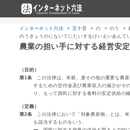
インターネット六法
五十音
の
のう
のうぎょうのにないてにたいするけいえいあんて
農業の担い手に対する経営安
（目的）
第1条
この法律は、米穀、麦その他の重要な農産
するための交付金及び農業収入の減少がそ
り、もって国民に対する食料の安定供給の
（定義）
第2条
この法律において「対象農産物」とは、米
も該当するものをいう。
一
国民に対する熱量の供給を図る上で特に