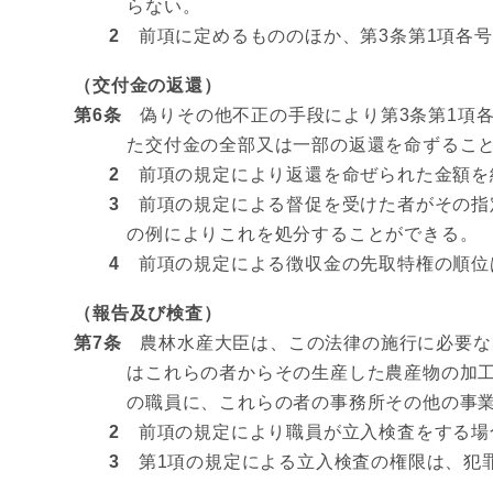
らない。
2
前項に定めるもののほか、第3条第1項各号
（交付金の返還）
第6条
偽りその他不正の手段により第3条第1項各
た交付金の全部又は一部の返還を命ずるこ
2
前項の規定により返還を命ぜられた金額を
3
前項の規定による督促を受けた者がその指定
の例によりこれを処分することができる。
4
前項の規定による徴収金の先取特権の順位
（報告及び検査）
第7条
農林水産大臣は、この法律の施行に必要な限
はこれらの者からその生産した農産物の加
の職員に、これらの者の事務所その他の事
2
前項の規定により職員が立入検査をする場
3
第1項の規定による立入検査の権限は、犯