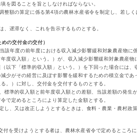
補塡を図ることを旨としなければならない。
整額の算定に係る第4項の農林水産省令を制定し、若しく
は、遅滞なく、これを告示するものとする。
ための交付金の交付）
当該年度の前年度における収入減少影響緩和対象農産物に係
前年度収入額」という。）が、収入減少影響緩和対象農産物
額（以下「標準的収入額」という。）を下回った場合には、
の減少がその経営に及ぼす影響を緩和するための積立金であ
限る。）に対し、交付金を交付するものとする。
、標準的収入額と前年度収入額との差額、当該差額の発生が
省令で定めるところにより算定した金額とする。
定し、又は改正しようとするときは、食料・農業・農村政策
交付を受けようとする者は、農林水産省令で定めるところ