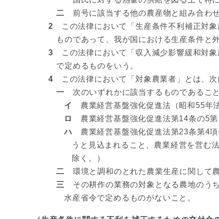
二
前号に該当する他の農産物と組み合わせ
2
この法律において「生産条件不利補正対象
ものであって、我が国における生産条件と
3
この法律において「収入減少影響緩和対象
で定めるものをいう。
4
この法律において「対象農業者」とは、次
一
次のいずれかに該当するものであるこ
イ
農業経営基盤強化促進法（昭和55年法
ロ
農業経営基盤強化促進法第14条の5第
ハ
農業経営基盤強化促進法第23条第4
うと見込まれること、農業経営を営む
除く。）
二
環境と調和のとれた農業生産に関して農
三
その耕作の業務の対象となる農地のうち
水産省令で定めるものがないこと。