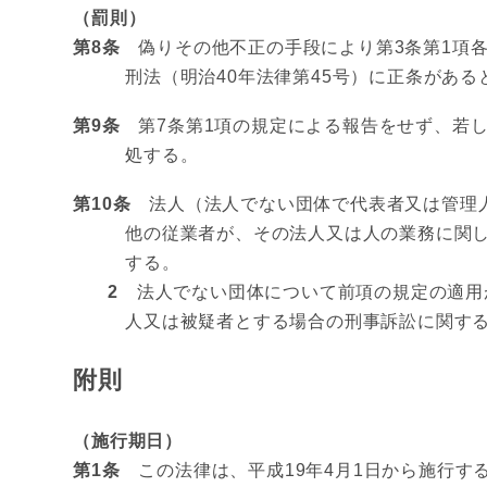
（罰則）
第8条
偽りその他不正の手段により第3条第1項各
刑法（明治40年法律第45号）に正条があ
第9条
第7条第1項の規定による報告をせず、若し
処する。
第10条
法人（法人でない団体で代表者又は管理人
他の従業者が、その法人又は人の業務に関
する。
2
法人でない団体について前項の規定の適用
人又は被疑者とする場合の刑事訴訟に関す
附則
（施行期日）
第1条
この法律は、平成19年4月1日から施行する