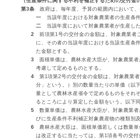
（生産条件に関する不利を補正するための交付金
第3条
政府は、毎年度、予算の範囲内において、
一
当該年度における対象農業者の生産条件
二
当該年度において対象農業者が生産した
2
前項第1号の交付金の金額は、対象農業者ご
に、その者の当該年度における当該生産条
た金額とする。
3
面積単価は、農林水産大臣が、対象農業者
考慮して定めるものとする。
4
第1項第2号の交付金の金額は、対象農業者
分」という。）別の数量当たりの単価（以
量として農林水産省令で定めるものをそれ
るところにより算定した金額をいう。以下
5
数量単価は、農林水産大臣が、対象農業者
びに生産条件不利補正対象農産物の種類別
6
農林水産大臣は、面積単価若しくは数量単価
は改正するに当たっては、第1項各号の交