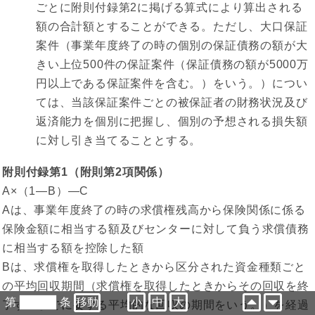
ごとに附則付録第2に掲げる算式により算出される
額の合計額とすることができる。ただし、大口保証
案件（事業年度終了の時の個別の保証債務の額が大
きい上位500件の保証案件（保証債務の額が5000万
円以上である保証案件を含む。）をいう。）につい
ては、当該保証案件ごとの被保証者の財務状況及び
返済能力を個別に把握し、個別の予想される損失額
に対し引き当てることとする。
附則付録第1（附則第2項関係）
A×（1—B）—C
Aは、事業年度終了の時の求償権残高から保険関係に係る
保険金額に相当する額及びセンターに対して負う求償債務
に相当する額を控除した額
Bは、求償権を取得したときから区分された資金種類ごと
の平均回収期間（求償権を取得したときからその回収を終
第
条
小
中
大
了するまでに要する平均的な回収の期間をいう。）を経過