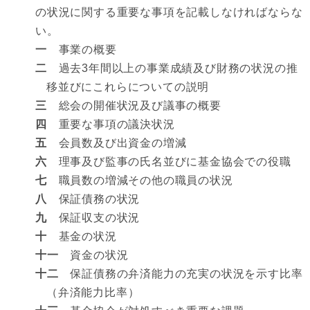
の状況に関する重要な事項を記載しなければならな
い。
一
事業の概要
二
過去3年間以上の事業成績及び財務の状況の推
移並びにこれらについての説明
三
総会の開催状況及び議事の概要
四
重要な事項の議決状況
五
会員数及び出資金の増減
六
理事及び監事の氏名並びに基金協会での役職
七
職員数の増減その他の職員の状況
八
保証債務の状況
九
保証収支の状況
十
基金の状況
十一
資金の状況
十二
保証債務の弁済能力の充実の状況を示す比率
（弁済能力比率）