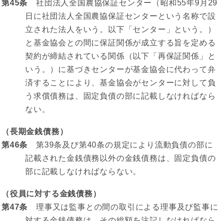
第45条
社団法人全国農協保証センター（昭和55年9月29
日に社団法人全国農協保証センターという名称で設
立された法人をいう。以下「センター」という。）
と基金協会との間に保証関係が成立する旨を定める
契約が締結されている関係（以下「再保証関係」と
いう。）に基づきセンターが基金協会に代わって弁
済することにより、基金協会がセンターに対して負
う求償債務は、固定負債の部に記載しなければなら
ない。
（長期金銭債務）
第46条
第39条及び第40条の規定により流動負債の部に
記載された金銭債務以外の金銭債務は、固定負債の
部に記載しなければならない。
（役員に対する金銭債務）
第47条
理事又は監事との間の取引による理事及び監事に
対する金銭債務は、その総額を注記しなければなら