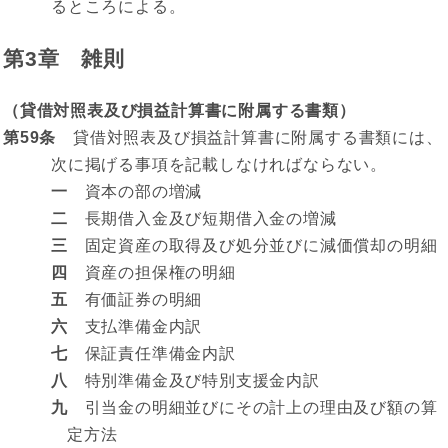
るところによる。
第3章 雑則
（貸借対照表及び損益計算書に附属する書類）
第59条
貸借対照表及び損益計算書に附属する書類には、
次に掲げる事項を記載しなければならない。
一
資本の部の増減
二
長期借入金及び短期借入金の増減
三
固定資産の取得及び処分並びに減価償却の明細
四
資産の担保権の明細
五
有価証券の明細
六
支払準備金内訳
七
保証責任準備金内訳
八
特別準備金及び特別支援金内訳
九
引当金の明細並びにその計上の理由及び額の算
定方法