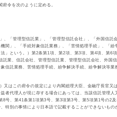
内閣府令を次のように定める。
」、「管理型信託業」、「管理型信託会社」、「外国信託会
決機関」、「手続対象信託業務」、「苦情処理手続」、「紛
」という。）第2条第1項、第2項、第3項、第4項、第6項、
する信託業、信託会社、管理型信託業、管理型信託会社、外国
対象信託業務、苦情処理手続、紛争解決手続、紛争解決等業
）又はこの府令の規定により内閣総理大臣、金融庁長官又は
益者代理人が現に存する場合にあっては、当該信託管理人又
第8号、第41条第1項第3号、第3項第3号、第5項第1号の2及
で、特別の事情により日本語で記載することができないもの