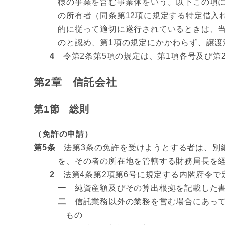
様の事業を営む事業体をいう。以下この項
の所有者（同条第12項に規定する特定借入
的に従って適切に遂行されているときは、
のと認め、第1項の規定にかかわらず、譲渡
4
令第2条第5項の規定は、第1項各号及び第
第2章 信託会社
第1節 総則
（免許の申請）
第5条
法第3条の免許を受けようとする者は、別紙
を、その者の所在地を管轄する財務局長を
2
法第4条第2項第6号に規定する内閣府令で
一
純資産額及びその算出根拠を記載した
二
信託業務以外の業務を営む場合にあって
もの