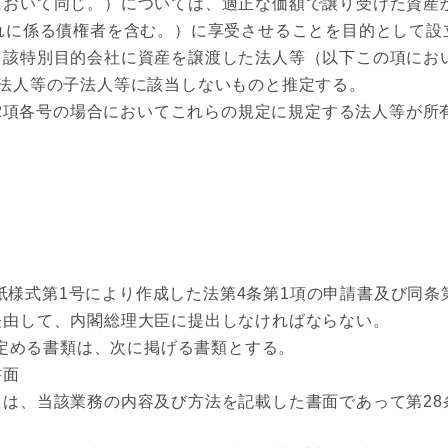
において同じ。）については、適正な価額で譲り受けた資産
れに係る債権者を含む。）に享受させることを目的として設
当該特別目的会社に資産を譲渡した法人等（以下この項にお
法人等の子法人等に該当しないものと推定する。
2項各号の場合においてこれらの規定に規定する法人等が所
様式第1号により作成した法第4条第1項の申請書及び同条
経由して、内閣総理大臣に提出しなければならない。
定める書類は、次に掲げる書類とする。
書面
は、当該業務の内容及び方法を記載した書面であって第28