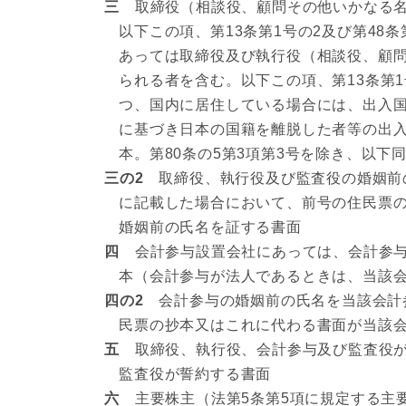
三
取締役（相談役、顧問その他いかなる名
以下この項、第13条第1号の2及び第4
あっては取締役及び執行役（相談役、顧
られる者を含む。以下この項、第13条第
つ、国内に居住している場合には、出入国
に基づき日本の国籍を離脱した者等の出入
本。第80条の5第3項第3号を除き、以下
三の2
取締役、執行役及び監査役の婚姻前の
に記載した場合において、前号の住民票
婚姻前の氏名を証する書面
四
会計参与設置会社にあっては、会計参与
本（会計参与が法人であるときは、当該
四の2
会計参与の婚姻前の氏名を当該会計参
民票の抄本又はこれに代わる書面が当該
五
取締役、執行役、会計参与及び監査役が
監査役が誓約する書面
六
主要株主（法第5条第5項に規定する主要