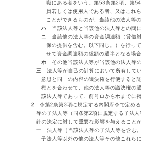
職にある者をいう。第53条第2項、第5
員若しくは使用人である者、又はこれ
ことができるものが、当該他の法人等
ハ
当該法人等と当該他の法人等との間に
ニ
当該他の法人等の資金調達額（貸借対
保の提供を含む。以下同じ。）を行っ
せて資金調達額の総額の過半となる場
ホ
その他当該法人等が当該他の法人等の
三
法人等が自己の計算において所有してい
意思と同一の内容の議決権を行使すると
権とを合わせて、他の法人等の議決権の
該法人等であって、前号ロからホまでに
2
令第2条第3項に規定する内閣府令で定める
等の子法人等（同条第2項に規定する子法
針の決定に対して重要な影響を与えること
一
法人等（当該法人等の子法人等を含む。
子法人等以外の他の法人等その他これら