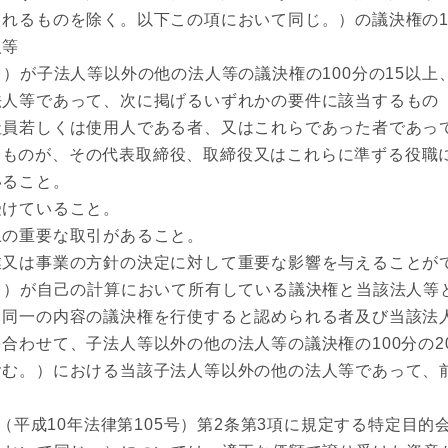
れるものを除く。以下この項において同じ。）の議決権の1
人等
が子法人等以外の他の法人等の議決権の100分の15以上、
法人等であって、次に掲げるいずれかの要件に該当するもの
員若しくは使用人である者、又はこれらであった者であっ
るものが、その代表取締役、取締役又はこれらに準ずる役職
ること。
けていること。
の重要な取引があること。
又は事業の方針の決定に対して重要な影響を与えることが
）が自己の計算において所有している議決権と当該法人等
と同一の内容の議決権を行使すると認められる者及び当該法
合わせて、子法人等以外の他の法人等の議決権の100分の
含む。）における当該子法人等以外の他の法人等であって、
平成10年法律第105号）第2条第3項に規定する特定目的