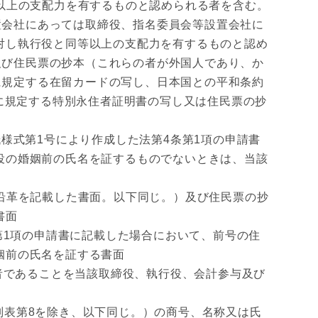
以上の支配力を有するものと認められる者を含む。
設置会社にあっては取締役、指名委員会等設置会社に
対し執行役と同等以上の支配力を有するものと認め
書及び住民票の抄本（これらの者が外国人であり、か
3に規定する在留カードの写し、日本国との平和条約
項に規定する特別永住者証明書の写し又は住民票の抄
式第1号により作成した法第4条第1項の申請書
役の婚姻前の氏名を証するものでないときは、当該
沿革を記載した書面。以下同じ。）及び住民票の抄
書面
1項の申請書に記載した場合において、前号の住
姻前の氏名を証する書面
者であることを当該取締役、執行役、会計参与及び
び別表第8を除き、以下同じ。）の商号、名称又は氏