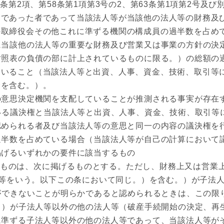
4条第2項、第58条第1項第3号の2、第63条第1項第2号及
らであった者であって当該法人等が当該他の法人等の財務及
の取締役会その他これに準ずる機関の構成員の過半数を占め
当該他の法人等の重要な財務及び営業又は事業の方針の決
照表の負債の部に計上されているものに限る。）の総額の
ていること（当該法人等と出資、人事、資金、技術、取引等
合を含む。）。
意思決定機関を支配していることが推測される事実が存在
る議決権と当該法人等と出資、人事、資金、技術、取引等
認められる者及び当該法人等の意思と同一の内容の議決権を
過半数を占めている場合（当該法人等が自己の計算において
掲げるいずれかの要件に該当するもの
ものは、次に掲げるものとする。ただし、財務上又は営業
人等をいう。以下この条において同じ。）を含む。）が子法
ができないことが明らかであると認められるときは、この限
）が子法人等以外の他の法人等（破産手続開始の決定、再
に準ずる子法人等以外の他の法人等であって、当該法人等が