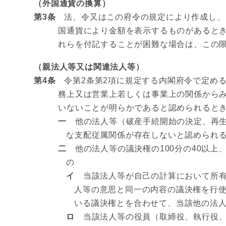
（外国通貨の換算）
第3条
法、令又はこの府令の規定により作成し、
国通貨により金額を表示するものがあると
れらを付記することが困難な場合は、この
（親法人等又は関連法人等）
第4条
令第2条第2項に規定する内閣府令で定める
務上又は営業上若しくは事業上の関係から
いないことが明らかであると認められると
一
他の法人等（破産手続開始の決定、再生
な支配従属関係が存在しないと認められ
二
他の法人等の議決権の100分の40以上
の
イ
当該法人等が自己の計算において所有
人等の意思と同一の内容の議決権を行
いる議決権とを合わせて、当該他の法
ロ
当該法人等の役員（取締役、執行役、