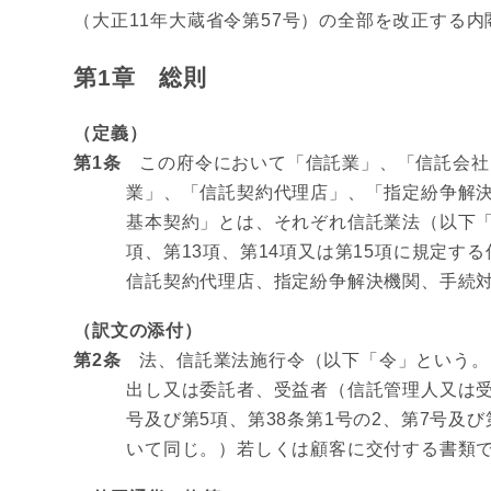
（大正11年大蔵省令第57号）の全部を改正する
第1章 総則
（定義）
第1条
この府令において「信託業」、「信託会社
業」、「信託契約代理店」、「指定紛争解
基本契約」とは、それぞれ信託業法（以下「法
項、第13項、第14項又は第15項に規定
信託契約代理店、指定紛争解決機関、手続
（訳文の添付）
第2条
法、信託業法施行令（以下「令」という。
出し又は委託者、受益者（信託管理人又は受
号及び第5項、第38条第1号の2、第7号及び
いて同じ。）若しくは顧客に交付する書類