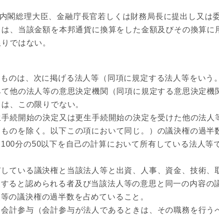
内閣総理大臣、金融庁長官若しくは財務局長に提出し又は委
きは、当該金額を本邦通貨に換算をした金額及びその換算に
限りではない。
ものは、次に掲げる法人等（同項に規定する法人等をいう
みて他の法人等の意思決定機関（同項に規定する意思決定機
きは、この限りでない。
手続開始の決定又は更生手続開始の決定を受けた他の法人
るものを除く。以下この項において同じ。）の議決権の過半
、100分の50以下を自己の計算において所有している法人
している議決権と当該法人等と出資、人事、資金、技術、
使すると認められる者及び当該法人等の意思と同一の内容の
人等の議決権の過半数を占めていること。
会計参与（会計参与が法人であるときは、その職務を行う