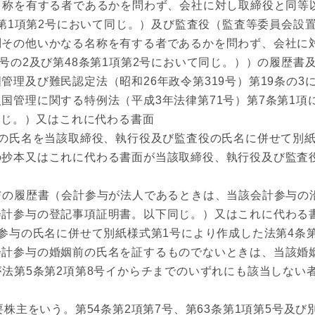
称を有する者であるかを問わず、会社に対し取締役と同等
8条第1項第2号において同じ。）及び監査役（監査等委員会
問その他いかなる名称を有する者であるかを問わず、会社に
1号の2及び第48条第1項第2号において同じ。））の履歴
管理及び難民認定法（昭和26年政令第319号）第19条の
国管理に関する特例法（平成3年法律第71号）第7条第1
同じ。）又はこれに代わる書面
氏名を当該取締役、執行役及び監査役の氏名に併せて別紙様
の抄本又はこれに代わる書面が当該取締役、執行役及び監査
の履歴書（会計参与が法人であるときは、当該会計参与の
会計参与の登記事項証明書。以下同じ。）又はこれに代わる
与の氏名に併せて別紙様式第1号により作成した法第4条第
会計参与の婚姻前の氏名を証するものでないときは、当該婚
法第5条第2項第8号イからチまでのいずれにも該当しない
株主をいう。第54条第2項第7号、第63条第1項第5号及