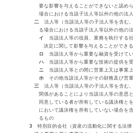
要な影響を与えることができないと認めら
場合における当該子法人等以外の他の法
二
法人等（当該法人等の子法人等を含む。）
る場合における当該子法人等以外の他の
イ
当該法人等の役員、業務を執行する社
決定に関して影響を与えることができ
ロ
当該法人等から重要な融資を受けてい
ハ
当該法人等から重要な技術の提供を受
ニ
当該法人等との間に営業上又は事業上
ホ
その他当該法人等がその財務及び営業
三
法人等（当該法人等の子法人等を含む。
関係があることにより当該法人等の意思
同意している者が所有している議決権とを
において議決権を所有していない場合を
るもの
3
特別目的会社（資産の流動化に関する法律（