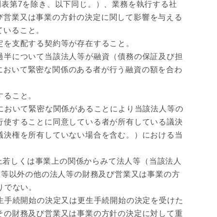
び別表第7を除き、以下同じ。）、業務を執行する社
び営業又は事業の方針の決定に関して影響を与える
ていること。
定を支配する契約等が存在すること。
過半について当該法人等が融資（債務の保証及び担
において緊密な関係のある者が行う融資の額を合わ
すること。
において緊密な関係があることにより当該法人等の
行使することに同意している者が所有している議決
議決権を所有していない場合を含む。）における当
上若しくは事業上の関係からみて法人等（当該法人
人等以外の他の法人等の財務及び営業又は事業の方
りでない。
生手続開始の決定又は更生手続開始の決定を受けた
その財務及び営業又は事業の方針の決定に対して重