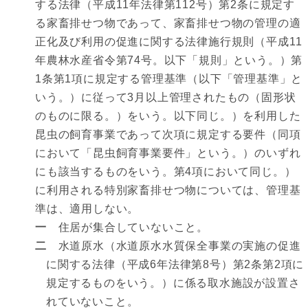
する法律（平成11年法律第112号）第2条に規定す
る家畜排せつ物であって、家畜排せつ物の管理の適
正化及び利用の促進に関する法律施行規則（平成11
年農林水産省令第74号。以下「規則」という。）第
1条第1項に規定する管理基準（以下「管理基準」と
いう。）に従って3月以上管理されたもの（固形状
のものに限る。）をいう。以下同じ。）を利用した
昆虫の飼育事業であって次項に規定する要件（同項
において「昆虫飼育事業要件」という。）のいずれ
にも該当するものをいう。第4項において同じ。）
に利用される特別家畜排せつ物については、管理基
準は、適用しない。
一
住居が集合していないこと。
二
水道原水（水道原水水質保全事業の実施の促進
に関する法律（平成6年法律第8号）第2条第2項に
規定するものをいう。）に係る取水施設が設置さ
れていないこと。