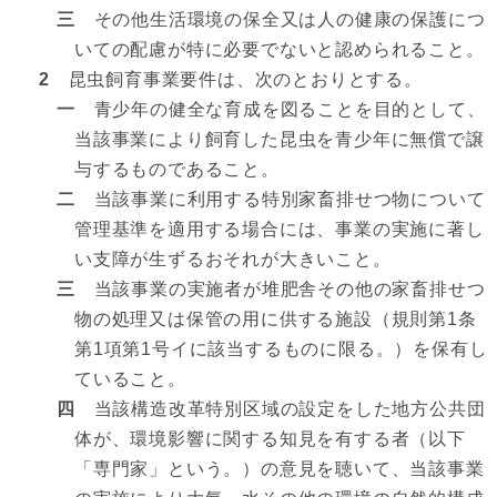
三
その他生活環境の保全又は人の健康の保護につ
いての配慮が特に必要でないと認められること。
2
昆虫飼育事業要件は、次のとおりとする。
一
青少年の健全な育成を図ることを目的として、
当該事業により飼育した昆虫を青少年に無償で譲
与するものであること。
二
当該事業に利用する特別家畜排せつ物について
管理基準を適用する場合には、事業の実施に著し
い支障が生ずるおそれが大きいこと。
三
当該事業の実施者が堆肥舎その他の家畜排せつ
物の処理又は保管の用に供する施設（規則第1条
第1項第1号イに該当するものに限る。）を保有し
ていること。
四
当該構造改革特別区域の設定をした地方公共団
体が、環境影響に関する知見を有する者（以下
「専門家」という。）の意見を聴いて、当該事業