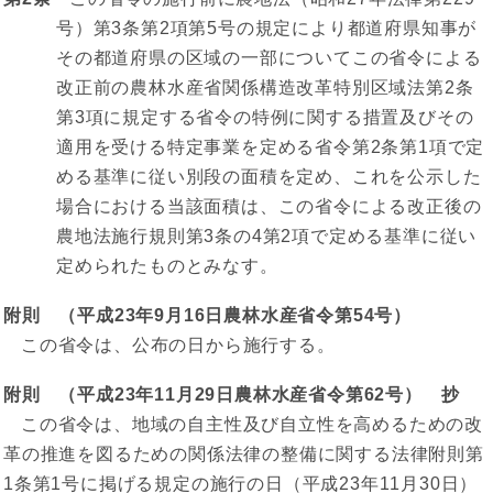
号）第3条第2項第5号の規定により都道府県知事が
その都道府県の区域の一部についてこの省令による
改正前の農林水産省関係構造改革特別区域法第2条
第3項に規定する省令の特例に関する措置及びその
適用を受ける特定事業を定める省令第2条第1項で定
める基準に従い別段の面積を定め、これを公示した
場合における当該面積は、この省令による改正後の
農地法施行規則第3条の4第2項で定める基準に従い
定められたものとみなす。
附則 （平成23年9月16日農林水産省令第54号）
この省令は、公布の日から施行する。
附則 （平成23年11月29日農林水産省令第62号） 抄
この省令は、地域の自主性及び自立性を高めるための改
革の推進を図るための関係法律の整備に関する法律附則第
1条第1号に掲げる規定の施行の日（平成23年11月30日）