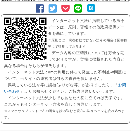
インターネット六法に掲載している法令
データは、原則、官報その他政府提供デー
タを基にしています。
※原則とは、現在有効ではない法令の場合は図書館
等にて収集しております
データ内容の正確性については万全を期
しておりますが、官報に掲載された内容と
異なる場合はそちらが優先します。
インターネット六法.comの利用に伴って発生した不利益や問題に
ついて、当サイトの運営者は何らの責任を負いません。
掲載している法令等に誤植(ふりがな等）がありましたら、「
お問
い合わせ
」よりお知らせください。ご協力お願いいたします。
インターネット六法が少しでもあなたの役に立てれば光栄です。
これからもインターネット六法を宜しくお願いします。
※スマホやタブレットで左の画像を読み込むと現在の法令ページを読み込めま
す。