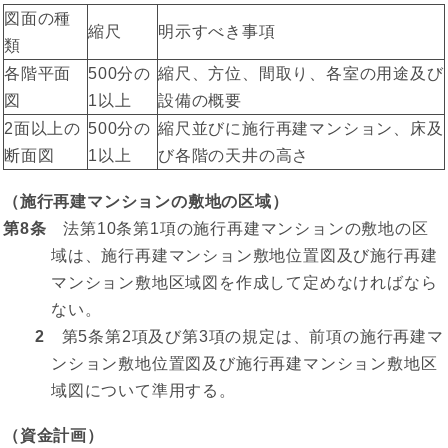
図面の種
縮尺
明示すべき事項
類
各階平面
500分の
縮尺、方位、間取り、各室の用途及び
図
1以上
設備の概要
2面以上の
500分の
縮尺並びに施行再建マンション、床及
断面図
1以上
び各階の天井の高さ
（施行再建マンションの敷地の区域）
第8条
法第10条第1項の施行再建マンションの敷地の区
域は、施行再建マンション敷地位置図及び施行再建
マンション敷地区域図を作成して定めなければなら
ない。
2
第5条第2項及び第3項の規定は、前項の施行再建マ
ンション敷地位置図及び施行再建マンション敷地区
域図について準用する。
（資金計画）