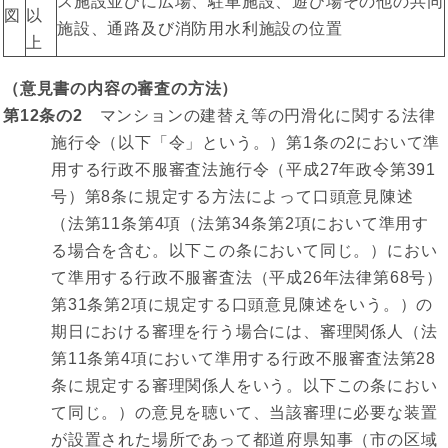
ス施設並びに広場、駐車施設、遊び場その他の共同
図
以
施設、通路及び消防用水利施設の位置
上
（意見書の内容の審査の方法）
第12条の2
マンションの建替え等の円滑化に関する法律
施行令（以下「令」という。）第1条の2において準
用する行政不服審査法施行令（平成27年政令第391
号）第8条に規定する方法によって口頭意見陳述
（法第11条第4項（法第34条第2項において準用す
る場合を含む。以下この条において同じ。）におい
て準用する行政不服審査法（平成26年法律第68号）
第31条第2項に規定する口頭意見陳述をいう。）の
期日における審理を行う場合には、審理関係人（法
第11条第4項において準用する行政不服審査法第28
条に規定する審理関係人をいう。以下この条におい
て同じ。）の意見を聴いて、当該審理に必要な装置
が設置された場所であって都道府県知事（市の区域