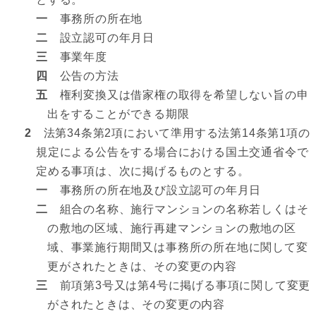
一
事務所の所在地
二
設立認可の年月日
三
事業年度
四
公告の方法
五
権利変換又は借家権の取得を希望しない旨の申
出をすることができる期限
2
法第34条第2項において準用する法第14条第1項の
規定による公告をする場合における国土交通省令で
定める事項は、次に掲げるものとする。
一
事務所の所在地及び設立認可の年月日
二
組合の名称、施行マンションの名称若しくはそ
の敷地の区域、施行再建マンションの敷地の区
域、事業施行期間又は事務所の所在地に関して変
更がされたときは、その変更の内容
三
前項第3号又は第4号に掲げる事項に関して変更
がされたときは、その変更の内容