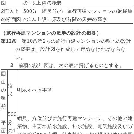
図
の1以上
備の概要
2面以上
500分
縮尺並びに施行再建マンションの附属施
の断面図
の1以上
設、床及び各階の天井の高さ
（施行再建マンションの敷地の設計の概要）
第12条
第10条第2号の施行再建マンションの敷地の設計
の概要は、設計図を作成して定めなければならな
い。
2
前項の設計図は、次の表に掲げるものとする。
図
面
縮
の
明示すべき事項
尺
種
類
500
縮尺、方位並びに施行再建マンション、その他の建
平
分
築物、主要な給水施設、排水施設、電気施設及びガ
面
の1