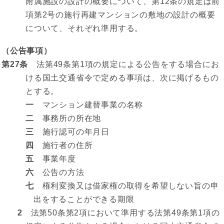
附属施設の設計の概要について、第12条の規定は前
項第2号の施行再建マンションの敷地の設計の概要
について、それぞれ準用する。
（公告事項）
第27条
法第49条第1項の規定による公告をする場合にお
ける国土交通省令で定める事項は、次に掲げるもの
とする。
一
マンション建替事業の名称
二
事務所の所在地
三
施行認可の年月日
四
施行者の住所
五
事業年度
六
公告の方法
七
権利変換又は借家権の取得を希望しない旨の申
出をすることができる期限
2
法第50条第2項において準用する法第49条第1項の