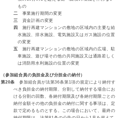
もの
二
事業施行期間の変更
三
資金計画の変更
四
施行再建マンションの敷地の区域内の主要な給
水施設、排水施設、電気施設又はガス施設の位置
の変更
五
施行再建マンションの敷地の区域内の広場、駐
車施設、遊び場その他の共同施設又は通路若しく
は消防用水利施設の位置の変更
（参加組合員の負担金及び分担金の納付）
第20条
参加組合員が法第36条第1項の規定により納付す
べき負担金の納付期限、分割して納付する場合にお
ける分割の回数、各納付期限及び各納付期限ごとの
納付金額その他の負担金の納付に関する事項は、定
款で定めるものとする。この場合において、最終の
納付期限は、法第81条の公告の日から1月を超えて