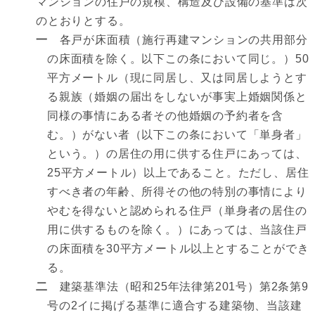
マンションの住戸の規模、構造及び設備の基準は次
のとおりとする。
一
各戸が床面積（施行再建マンションの共用部分
の床面積を除く。以下この条において同じ。）50
平方メートル（現に同居し、又は同居しようとす
る親族（婚姻の届出をしないが事実上婚姻関係と
同様の事情にある者その他婚姻の予約者を含
む。）がない者（以下この条において「単身者」
という。）の居住の用に供する住戸にあっては、
25平方メートル）以上であること。ただし、居住
すべき者の年齢、所得その他の特別の事情により
やむを得ないと認められる住戸（単身者の居住の
用に供するものを除く。）にあっては、当該住戸
の床面積を30平方メートル以上とすることができ
る。
二
建築基準法（昭和25年法律第201号）第2条第9
号の2イに掲げる基準に適合する建築物、当該建