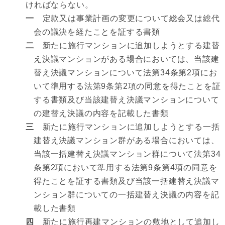
ければならない。
一
定款又は事業計画の変更について総会又は総代
会の議決を経たことを証する書類
二
新たに施行マンションに追加しようとする建替
え決議マンションがある場合においては、当該建
替え決議マンションについて法第34条第2項にお
いて準用する法第9条第2項の同意を得たことを証
する書類及び当該建替え決議マンションについて
の建替え決議の内容を記載した書類
三
新たに施行マンションに追加しようとする一括
建替え決議マンション群がある場合においては、
当該一括建替え決議マンション群について法第34
条第2項において準用する法第9条第4項の同意を
得たことを証する書類及び当該一括建替え決議マ
ンション群についての一括建替え決議の内容を記
載した書類
四
新たに施行再建マンションの敷地として追加し