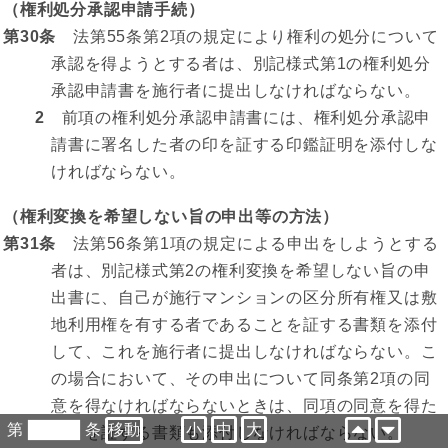
（権利処分承認申請手続）
第30条
法第55条第2項の規定により権利の処分について
承認を得ようとする者は、別記様式第1の権利処分
承認申請書を施行者に提出しなければならない。
2
前項の権利処分承認申請書には、権利処分承認申
請書に署名した者の印を証する印鑑証明を添付しな
ければならない。
（権利変換を希望しない旨の申出等の方法）
第31条
法第56条第1項の規定による申出をしようとする
者は、別記様式第2の権利変換を希望しない旨の申
出書に、自己が施行マンションの区分所有権又は敷
地利用権を有する者であることを証する書類を添付
して、これを施行者に提出しなければならない。こ
の場合において、その申出について同条第2項の同
意を得なければならないときは、同項の同意を得た
第
条
小
中
大
ことを証する書類も添付しなければならない。