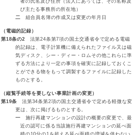
者の氏名及び住所（法人にあっては、その名称及
び主たる事務所の所在地）
二
組合員名簿の作成又は変更の年月日
（電磁的記録）
第18条の2
法第24条第7項の国土交通省令で定める電磁
的記録は、電子計算機に備えられたファイル又は磁
気ディスク、シー・ディー・ロムその他これらに準
ずる方法により一定の事項を確実に記録しておくこ
とができる物をもって調製するファイルに記録した
ものとする。
（縦覧手続等を要しない事業計画の変更）
第19条
法第34条第2項の国土交通省令で定める軽微な変
更は、次に掲げるものとする。
一
施行再建マンションの設計の概要の変更で、最
近の認可に係る当該施行再建マンションの延べ面
積の10分の1を超える延べ面積の増減を伴わない