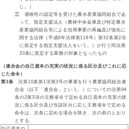
じ。）
三
適格性の認定等を受けた農水産業協同組合であ
って、指定支援法人（農林中央金庫及び特定農水
産業協同組合等による信用事業の再編及び強化に
関する法律（平成8年法律第118号）第32条第2項
に規定する指定支援法人をいう。）が行う同法第
33条に規定する業務の対象となったもの
（連合会の自己資本の充実の状況に係る区分及びこれに応
じた命令）
第3条
法第10条第1項第3号の事業を行う農業協同組合連
合会（以下「連合会」という。）についての法第94
条の2第3項の主務省令で定める自己資本の充実の状
況に係る区分及び当該区分に応じ主務省令で定める
命令は、次条に定める場合を除き、次の表のとおり
とする。
自己資本の