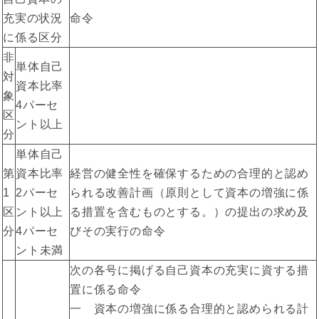
充実の状況
命令
に係る区分
非
単体自己
対
資本比率
象
4パーセ
区
ント以上
分
単体自己
第
資本比率
経営の健全性を確保するための合理的と認め
1
2パーセ
られる改善計画（原則として資本の増強に係
区
ント以上
る措置を含むものとする。）の提出の求め及
分
4パーセ
びその実行の命令
ント未満
次の各号に掲げる自己資本の充実に資する措
置に係る命令
一 資本の増強に係る合理的と認められる計