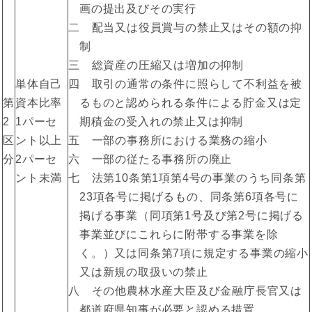
画の提出及びその実行
二 配当又は役員賞与の禁止又はその額の抑
制
三 総資産の圧縮又は増加の抑制
単体自己
四 取引の通常の条件に照らして不利益を被
第
資本比率
るものと認められる条件による貯金又は定
2
1パーセ
期積金の受入れの禁止又は抑制
区
ント以上
五 一部の事務所における業務の縮小
分
2パーセ
六 一部の従たる事務所の廃止
ント未満
七 法第10条第1項第4号の事業のうち同条第
23項各号に掲げるもの、同条第6項各号に
掲げる事業（同項第1号及び第2号に掲げる
事業並びにこれらに附帯する事業を除
く。）又は同条第7項に規定する事業の縮小
又は新規の取扱いの禁止
八 その他農林水産大臣及び金融庁長官又は
都道府県知事が必要と認める措置