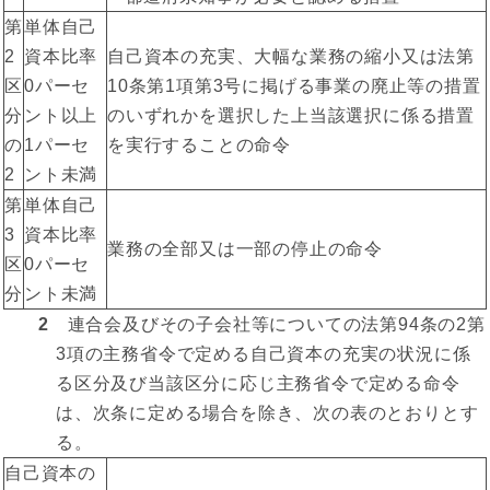
第
単体自己
2
資本比率
自己資本の充実、大幅な業務の縮小又は法第
区
0パーセ
10条第1項第3号に掲げる事業の廃止等の措置
分
ント以上
のいずれかを選択した上当該選択に係る措置
の
1パーセ
を実行することの命令
2
ント未満
第
単体自己
3
資本比率
業務の全部又は一部の停止の命令
区
0パーセ
分
ント未満
2
連合会及びその子会社等についての法第94条の2第
3項の主務省令で定める自己資本の充実の状況に係
る区分及び当該区分に応じ主務省令で定める命令
は、次条に定める場合を除き、次の表のとおりとす
る。
自己資本の