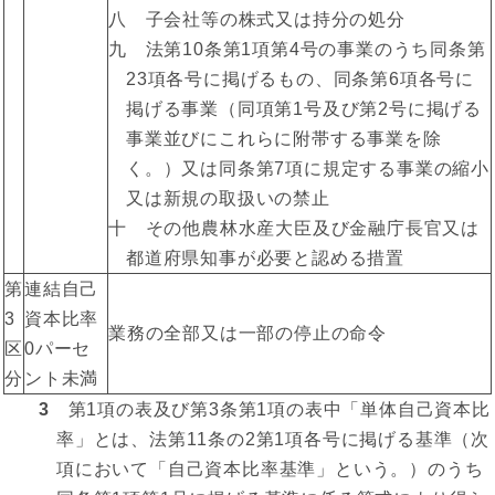
八 子会社等の株式又は持分の処分
九 法第10条第1項第4号の事業のうち同条第
23項各号に掲げるもの、同条第6項各号に
掲げる事業（同項第1号及び第2号に掲げる
事業並びにこれらに附帯する事業を除
く。）又は同条第7項に規定する事業の縮小
又は新規の取扱いの禁止
十 その他農林水産大臣及び金融庁長官又は
都道府県知事が必要と認める措置
第
連結自己
3
資本比率
業務の全部又は一部の停止の命令
区
0パーセ
分
ント未満
3
第1項の表及び第3条第1項の表中「単体自己資本比
率」とは、法第11条の2第1項各号に掲げる基準（次
項において「自己資本比率基準」という。）のうち