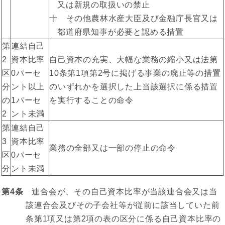
又は新規の取扱いの禁止
十 その他農林水産大臣及び金融庁長官又は
都道府県知事が必要と認める措置
第
連結自己
2
資本比率
自己資本の充実、大幅な業務の縮小又は法第
区
0パーセ
10条第1項第2号に掲げる事業の廃止等の措置
分
ント以上
のいずれかを選択した上当該選択に係る措置
の
1パーセ
を実行することの命令
2
ント未満
第
連結自己
3
資本比率
業務の全部又は一部の停止の命令
区
0パーセ
分
ント未満
第4条
連合会が、その自己資本比率が当該連合会又は当
該連合会及びその子会社等が従前に該当していた前
条第1項又は第2項の表の区分に係る自己資本比率の