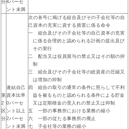
分
4パーセ
ント未満
次の各号に掲げる組合及びその子会社等の自
己資本の充実に資する措置に係る命令
一 組合及びその子会社等の自己資本の充実
に係る合理的と認められる計画の提出及び
その実行
二 配当又は役員賞与の禁止又はその額の抑
制
三 組合及びその子会社等の総資産の圧縮又
は増加の抑制
連結自己
四 組合の取引の通常の条件に照らして不利
第
資本比率
益を被るものと認められる条件による貯金
2
0パーセ
又は定期積金の受入れの禁止又は抑制
区
ント以上
五 一部の事務所における業務の縮小
分
2パーセ
六 一部の従たる事務所の廃止
ント未満
七 子会社等の業務の縮小