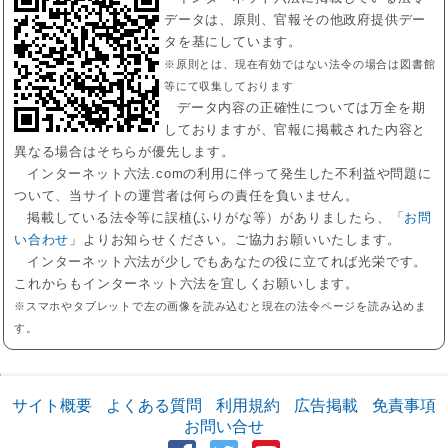
データは、原則、官報その他政府提供デー
タを基にしています。
※原則とは、現在有効ではない法令の場合は図書館
等にて収集しております
データ内容の正確性については万全を期
しておりますが、官報に掲載された内容と
異なる場合はそちらが優先します。
インターネット六法.comの利用に伴って発生した不利益や問題に
ついて、当サイトの運営者は何らの責任を負いません。
掲載している法令等に誤植(ふりがな等）がありましたら、「
お問
い合わせ
」よりお知らせください。ご協力お願いいたします。
インターネット六法が少しでもあなたの役に立てれば光栄です。
これからもインターネット六法を宜しくお願いします。
※スマホやタブレットで左の画像を読み込むと現在の法令ページを読み込めま
す。
サイト概要
よくある質問
利用規約
広告掲載
免責事項
お問い合せ