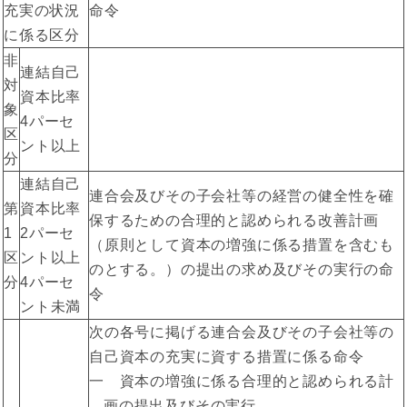
充実の状況
命令
に係る区分
非
連結自己
対
資本比率
象
4パーセ
区
ント以上
分
連結自己
連合会及びその子会社等の経営の健全性を確
第
資本比率
保するための合理的と認められる改善計画
1
2パーセ
（原則として資本の増強に係る措置を含むも
区
ント以上
のとする。）の提出の求め及びその実行の命
分
4パーセ
令
ント未満
次の各号に掲げる連合会及びその子会社等の
自己資本の充実に資する措置に係る命令
一 資本の増強に係る合理的と認められる計
画の提出及びその実行