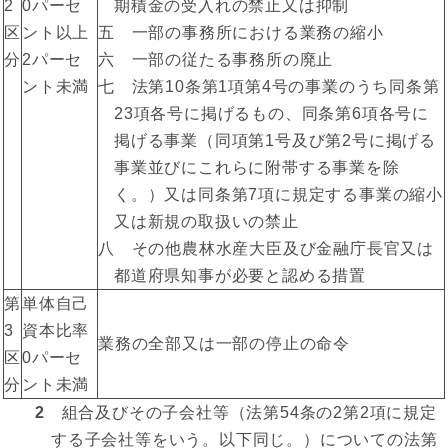
2
0パーセ
期積金の受入れの禁止又は抑制
区
ント以上
五 一部の事務所における業務の縮小
分
2パーセ
六 一部の従たる事務所の廃止
ント未満
七 法第10条第1項第4号の事業のうち同条第
23項各号に掲げるもの、同条第6項各号に
掲げる事業（同項第1号及び第2号に掲げる
事業並びにこれらに附帯する事業を除
く。）又は同条第7項に規定する事業の縮小
又は新規の取扱いの禁止
八 その他農林水産大臣及び金融庁長官又は
都道府県知事が必要と認める措置
第
単体自己
3
資本比率
業務の全部又は一部の停止の命令
区
0パーセ
分
ント未満
2
組合及びその子会社等（法第54条の2第2項に規定
する子会社等をいう。以下同じ。）についての法第