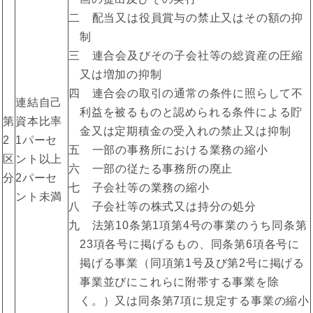
二 配当又は役員賞与の禁止又はその額の抑
制
三 連合会及びその子会社等の総資産の圧縮
又は増加の抑制
四 連合会の取引の通常の条件に照らして不
連結自己
利益を被るものと認められる条件による貯
第
資本比率
金又は定期積金の受入れの禁止又は抑制
2
1パーセ
五 一部の事務所における業務の縮小
区
ント以上
六 一部の従たる事務所の廃止
分
2パーセ
七 子会社等の業務の縮小
ント未満
八 子会社等の株式又は持分の処分
九 法第10条第1項第4号の事業のうち同条第
23項各号に掲げるもの、同条第6項各号に
掲げる事業（同項第1号及び第2号に掲げる
事業並びにこれらに附帯する事業を除
く。）又は同条第7項に規定する事業の縮小