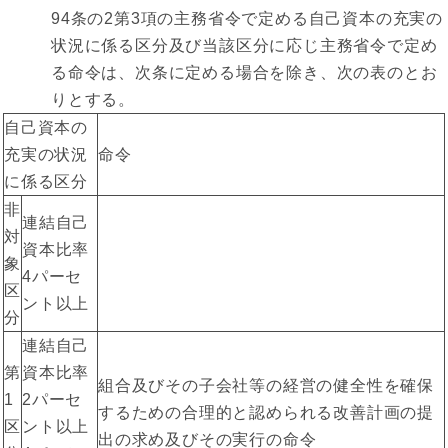
94条の2第3項の主務省令で定める自己資本の充実の
状況に係る区分及び当該区分に応じ主務省令で定め
る命令は、次条に定める場合を除き、次の表のとお
りとする。
自己資本の
充実の状況
命令
に係る区分
非
連結自己
対
資本比率
象
4パーセ
区
ント以上
分
連結自己
第
資本比率
組合及びその子会社等の経営の健全性を確保
1
2パーセ
するための合理的と認められる改善計画の提
区
ント以上
出の求め及びその実行の命令