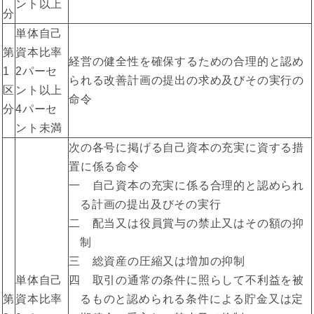
ント以上
分
単体自己
第
資本比率
経営の健全性を確保するための合理的と認め
1
2パーセ
られる改善計画の提出の求め及びその実行の
区
ント以上
命令
分
4パーセ
ント未満
次の各号に掲げる自己資本の充実に資する措
置に係る命令
一 自己資本の充実に係る合理的と認められ
る計画の提出及びその実行
二 配当又は役員賞与の禁止又はその額の抑
制
三 総資産の圧縮又は増加の抑制
単体自己
四 取引の通常の条件に照らして不利益を被
第
資本比率
るものと認められる条件による貯金又は定